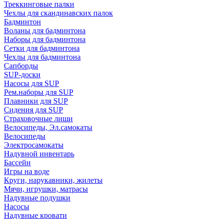
Треккинговые палки
Чехлы для скандинавских палок
Бадминтон
Воланы для бадминтона
Наборы для бадминтона
Сетки для бадминтона
Чехлы для бадминтона
Сапборды
SUP-доски
Насосы для SUP
Рем.наборы для SUP
Плавники для SUP
Сидения для SUP
Страховочные лиши
Велосипеды, Эл.самокаты
Велосипеды
Электросамокаты
Надувной инвентарь
Бассейн
Игры на воде
Круги, нарукавники, жилеты
Мячи, игрушки, матрасы
Надувные подушки
Насосы
Надувные кровати