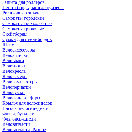
Защита для роллеров
Пенни борды, мини-круизеры
Роликовые коньки
Самокаты городские
Самокаты трехколесные
Самокаты трюковые
Скейтборды
Сумки для пеннибордов
Шлемы
Велоаксессуары
Велоаптечки
Велозамки
Велозвонки
Велокресла
Велокамеры
Велокомпьютеры
Велоперчатки
Велосумки
Велофонари, фары
Крылья для велосипедов
Насосы велосипедные
Фляги, бутылки
Флягодержатели
Велозапчасти
Велозапчасти, Разное