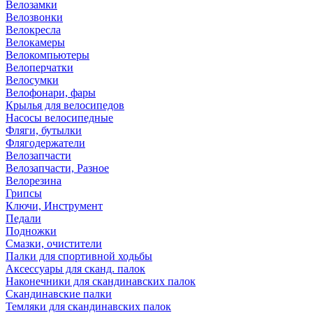
Велозамки
Велозвонки
Велокресла
Велокамеры
Велокомпьютеры
Велоперчатки
Велосумки
Велофонари, фары
Крылья для велосипедов
Насосы велосипедные
Фляги, бутылки
Флягодержатели
Велозапчасти
Велозапчасти, Разное
Велорезина
Грипсы
Ключи, Инструмент
Педали
Подножки
Смазки, очистители
Палки для спортивной ходьбы
Аксессуары для сканд. палок
Наконечники для скандинавских палок
Скандинавские палки
Темляки для скандинавских палок