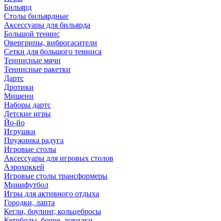
Бильярд
Столы бильярдные
Аксессуары для бильярда
Большой теннис
Овергрипы, виброгасители
Сетки для большого тенниса
Теннисные мячи
Теннисные ракетки
Дартс
Дротики
Мишени
Наборы дартс
Детские игры
Йо-йо
Игрушки
Пружинка радуга
Игровые столы
Аксессуары для игровых столов
Аэрохоккей
Игровые столы трансформеры
Минифутбол
Игры для активного отдыха
Городки, лапта
Кегли, боулинг, кольцебросы
Кетчболы, бочче, ловилки