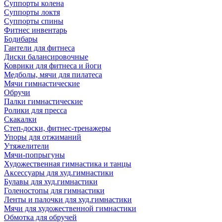
Суппорты колена
Суппорты локтя
Суппорты спины
Фитнес инвентарь
Бодибары
Гантели для фитнеса
Диски балансировочные
Коврики для фитнеса и йоги
Медболы, мячи для пилатеса
Мячи гимнастические
Обручи
Палки гимнастические
Ролики для пресса
Скакалки
Степ-доски, фитнес-тренажеры
Упоры для отжиманий
Утяжелители
Мячи-попрыгуны
Художественная гимнастика и танцы
Аксессуары для худ.гимнастики
Булавы для худ.гимнастики
Голеностопы для гимнастики
Ленты и палочки для худ.гимнастики
Мячи для художественной гимнастики
Обмотка для обручей