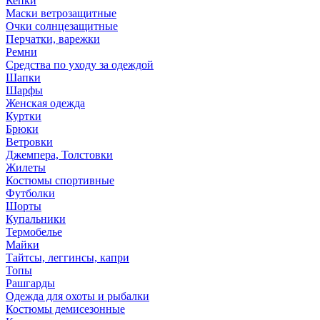
Кепки
Маски ветрозащитные
Очки солнцезащитные
Перчатки, варежки
Ремни
Средства по уходу за одеждой
Шапки
Шарфы
Женская одежда
Куртки
Брюки
Ветровки
Джемпера, Толстовки
Жилеты
Костюмы спортивные
Футболки
Шорты
Купальники
Термобелье
Майки
Тайтсы, леггинсы, капри
Топы
Рашгарды
Одежда для охоты и рыбалки
Костюмы демисезонные