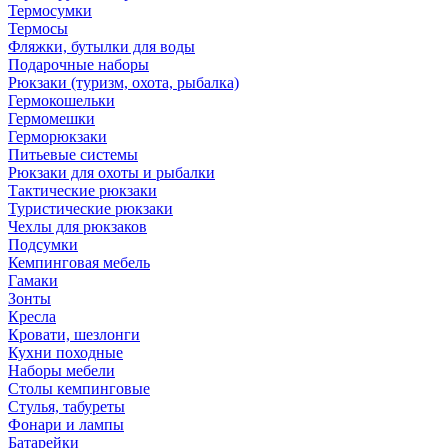
Термосумки
Термосы
Фляжки, бутылки для воды
Подарочные наборы
Рюкзаки (туризм, охота, рыбалка)
Гермокошельки
Гермомешки
Герморюкзаки
Питьевые системы
Рюкзаки для охоты и рыбалки
Тактические рюкзаки
Туристические рюкзаки
Чехлы для рюкзаков
Подсумки
Кемпинговая мебель
Гамаки
Зонты
Кресла
Кровати, шезлонги
Кухни походные
Наборы мебели
Столы кемпинговые
Стулья, табуреты
Фонари и лампы
Батарейки