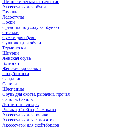
Шиповки легкоатлетические
Аксессуары для обуви
Гамаши
Ледоступы
Носки
Средства по уходу за обувью
Стельки
Сумки для обуви
Сушилки для обуви
Термоноски
Шнурки
Женская обувь
Ботинки
Женские кроссовки
Полуботинки
Сандалии
Сапоги
Шлепанцы
Обувь для охоты, рыбалки, прочая
Сапоги, бахилы
Летний инвентарь
Ролики, Скейты, Самокаты
Аксессуары для роликов
Аксессуары для самокатов
Аксессуары для скейтбордов