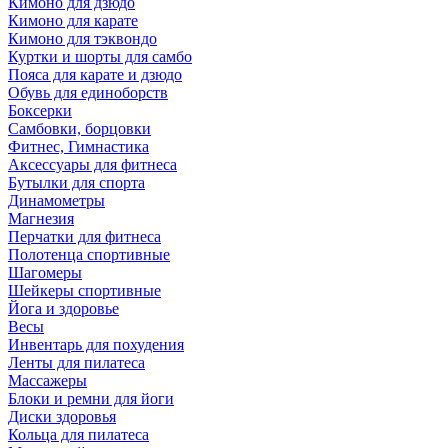
Кимоно для дзюдо
Кимоно для карате
Кимоно для тэквондо
Куртки и шорты для самбо
Пояса для карате и дзюдо
Обувь для единоборств
Боксерки
Самбовки, борцовки
Фитнес, Гимнастика
Аксессуары для фитнеса
Бутылки для спорта
Динамометры
Магнезия
Перчатки для фитнеса
Полотенца спортивные
Шагомеры
Шейкеры спортивные
Йога и здоровье
Весы
Инвентарь для похудения
Ленты для пилатеса
Массажеры
Блоки и ремни для йоги
Диски здоровья
Кольца для пилатеса