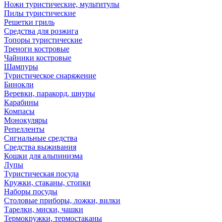
Ножи туристические, мультитулы
Пилы туристические
Решетки гриль
Средства для розжига
Топоры туристические
Треноги костровые
Чайники костровые
Шампуры
Туристическое снаряжение
Бинокли
Веревки, паракорд, шнуры
Карабины
Компасы
Монокуляры
Репелленты
Сигнальные средства
Средства выживания
Кошки для альпинизма
Лупы
Туристическая посуда
Кружки, стаканы, стопки
Наборы посуды
Столовые приборы, ложки, вилки
Тарелки, миски, чашки
Термокружки, термостаканы