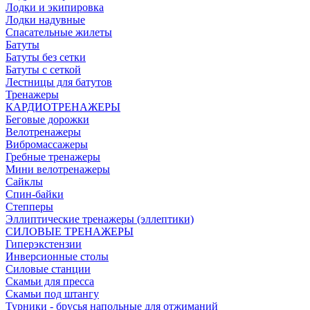
Лодки и экипировка
Лодки надувные
Спасательные жилеты
Батуты
Батуты без сетки
Батуты с сеткой
Лестницы для батутов
Тренажеры
КАРДИОТРЕНАЖЕРЫ
Беговые дорожки
Велотренажеры
Вибромассажеры
Гребные тренажеры
Мини велотренажеры
Сайклы
Спин-байки
Степперы
Эллиптические тренажеры (эллептики)
СИЛОВЫЕ ТРЕНАЖЕРЫ
Гиперэкстензии
Инверсионные столы
Силовые станции
Скамьи для пресса
Скамьи под штангу
Турники - брусья напольные для отжиманий