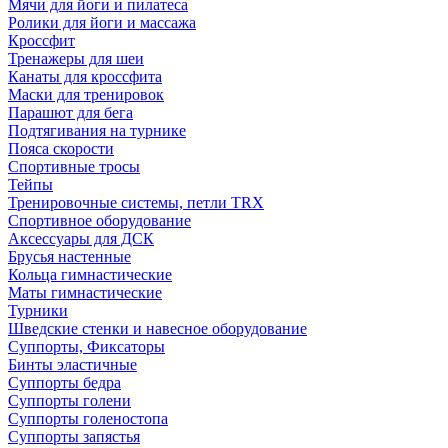
Мячи для йоги и пилатеса
Ролики для йоги и массажа
Кроссфит
Тренажеры для шеи
Канаты для кроссфита
Маски для тренировок
Парашют для бега
Подтягивания на турнике
Пояса скорости
Спортивные тросы
Тейпы
Тренировочные системы, петли TRX
Спортивное оборудование
Аксессуары для ДСК
Брусья настенные
Кольца гимнастические
Маты гимнастические
Турники
Шведские стенки и навесное оборудование
Суппорты, Фиксаторы
Бинты эластичные
Суппорты бедра
Суппорты голени
Суппорты голеностопа
Суппорты запястья