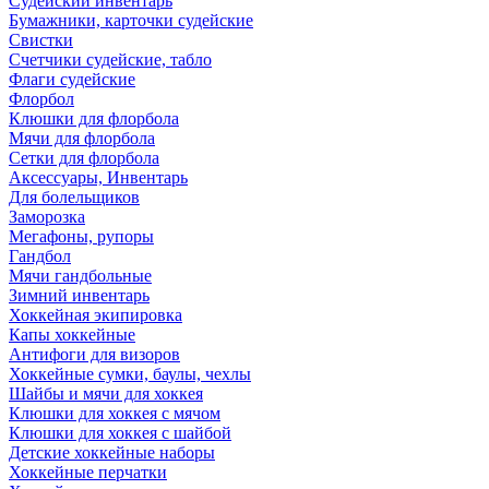
Судейский инвентарь
Бумажники, карточки судейские
Свистки
Счетчики судейские, табло
Флаги судейские
Флорбол
Клюшки для флорбола
Мячи для флорбола
Сетки для флорбола
Аксессуары, Инвентарь
Для болельщиков
Заморозка
Мегафоны, рупоры
Гандбол
Мячи гандбольные
Зимний инвентарь
Хоккейная экипировка
Капы хоккейные
Антифоги для визоров
Хоккейные сумки, баулы, чехлы
Шайбы и мячи для хоккея
Клюшки для хоккея с мячом
Клюшки для хоккея с шайбой
Детские хоккейные наборы
Хоккейные перчатки