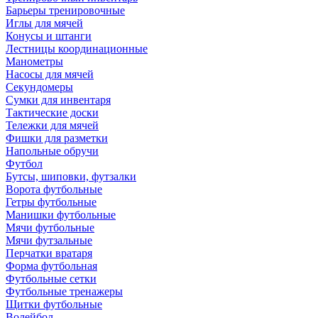
Барьеры тренировочные
Иглы для мячей
Конусы и штанги
Лестницы координационные
Манометры
Насосы для мячей
Секундомеры
Сумки для инвентаря
Тактические доски
Тележки для мячей
Фишки для разметки
Напольные обручи
Футбол
Бутсы, шиповки, футзалки
Ворота футбольные
Гетры футбольные
Манишки футбольные
Мячи футбольные
Мячи футзальные
Перчатки вратаря
Форма футбольная
Футбольные сетки
Футбольные тренажеры
Щитки футбольные
Волейбол