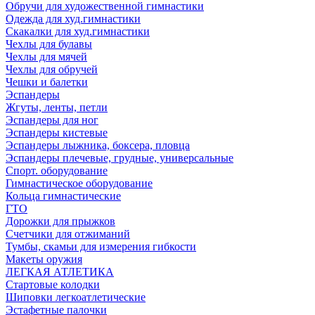
Обручи для художественной гимнастики
Одежда для худ.гимнастики
Скакалки для худ.гимнастики
Чехлы для булавы
Чехлы для мячей
Чехлы для обручей
Чешки и балетки
Эспандеры
Жгуты, ленты, петли
Эспандеры для ног
Эспандеры кистевые
Эспандеры лыжника, боксера, пловца
Эспандеры плечевые, грудные, универсальные
Спорт. оборудование
Гимнастическое оборудование
Кольца гимнастические
ГТО
Дорожки для прыжков
Счетчики для отжиманий
Тумбы, скамьи для измерения гибкости
Макеты оружия
ЛЕГКАЯ АТЛЕТИКА
Стартовые колодки
Шиповки легкоатлетические
Эстафетные палочки