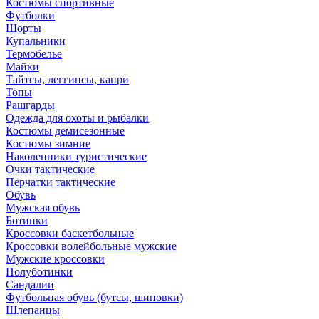
Костюмы спортивные
Футболки
Шорты
Купальники
Термобелье
Майки
Тайтсы, леггинсы, капри
Топы
Рашгарды
Одежда для охоты и рыбалки
Костюмы демисезонные
Костюмы зимние
Наколенники туристические
Очки тактические
Перчатки тактические
Обувь
Мужская обувь
Ботинки
Кроссовки баскетбольные
Кроссовки волейбольные мужские
Мужские кроссовки
Полуботинки
Сандалии
Футбольная обувь (бутсы, шиповки)
Шлепанцы