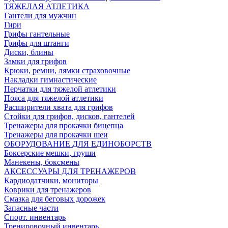
ТЯЖЕЛАЯ АТЛЕТИКА
Гантели для мужчин
Гири
Грифы гантельные
Грифы для штанги
Диски, блины
Замки для грифов
Крюки, ремни, лямки страховочные
Накладки гимнастические
Перчатки для тяжелой атлетики
Пояса для тяжелой атлетики
Расширители хвата для грифов
Стойки для грифов, дисков, гантелей
Тренажеры для прокачки бицепца
Тренажеры для прокачки шеи
ОБОРУДОВАНИЕ ДЛЯ ЕДИНОБОРСТВ
Боксерские мешки, груши
Манекены, боксмены
АКСЕССУАРЫ ДЛЯ ТРЕНАЖЕРОВ
Кардиодатчики, мониторы
Коврики для тренажеров
Смазка для беговых дорожек
Запасные части
Спорт. инвентарь
Тренировочный инвентарь