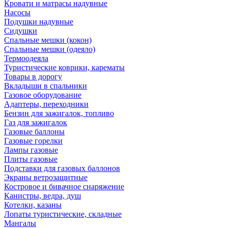
Кровати и матрасы надувные
Насосы
Подушки надувные
Сидушки
Спальные мешки (кокон)
Спальные мешки (одеяло)
Термоодеяла
Туристические коврики, карематы
Товары в дорогу
Вкладыши в спальники
Газовое оборудование
Адаптеры, переходники
Бензин для зажигалок, топливо
Газ для зажигалок
Газовые баллоны
Газовые горелки
Лампы газовые
Плиты газовые
Подставки для газовых баллонов
Экраны ветрозащитные
Костровое и бивачное снаряжение
Канистры, ведра, душ
Котелки, казаны
Лопаты туристические, складные
Мангалы