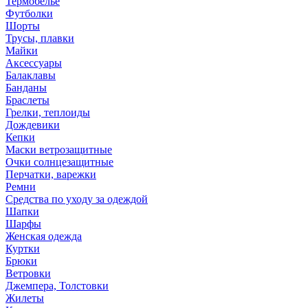
Термобелье
Футболки
Шорты
Трусы, плавки
Майки
Аксессуары
Балаклавы
Банданы
Браслеты
Грелки, теплоиды
Дождевики
Кепки
Маски ветрозащитные
Очки солнцезащитные
Перчатки, варежки
Ремни
Средства по уходу за одеждой
Шапки
Шарфы
Женская одежда
Куртки
Брюки
Ветровки
Джемпера, Толстовки
Жилеты