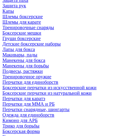
Защита паха
Защита рук
Капы
Шлемы боксерские
Шлемы для карате
Тренировочные снаряды
Боксерские мешки
Груши боксерские
Детские боксерские наборы
Лапы для бокса
Макивары, пады
Манекены для бокса
Манекены для борьбы
Подвесы, растяжки
Тренировочное оружие
Перчатки для единоборств
Боксерские перчатки из искусственной кожи
Боксерские перчатки из натуральной кожи
Перчатки для каратэ
Перчатки для ММА и РБ
Перчатки снарядные, шингарты
Одежда для единоборств
Кимоно для АРБ
Трико для борьбы
Боксерская форма