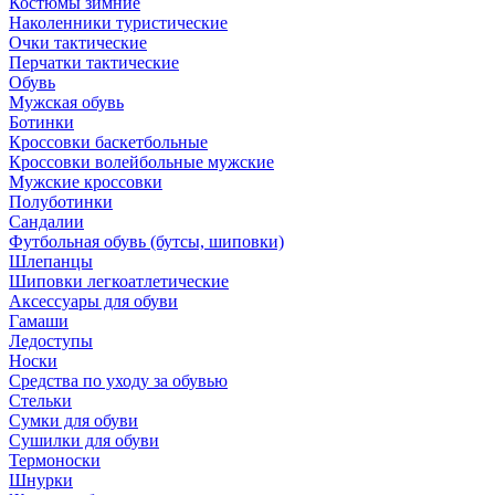
Костюмы зимние
Наколенники туристические
Очки тактические
Перчатки тактические
Обувь
Мужская обувь
Ботинки
Кроссовки баскетбольные
Кроссовки волейбольные мужские
Мужские кроссовки
Полуботинки
Сандалии
Футбольная обувь (бутсы, шиповки)
Шлепанцы
Шиповки легкоатлетические
Аксессуары для обуви
Гамаши
Ледоступы
Носки
Средства по уходу за обувью
Стельки
Сумки для обуви
Сушилки для обуви
Термоноски
Шнурки