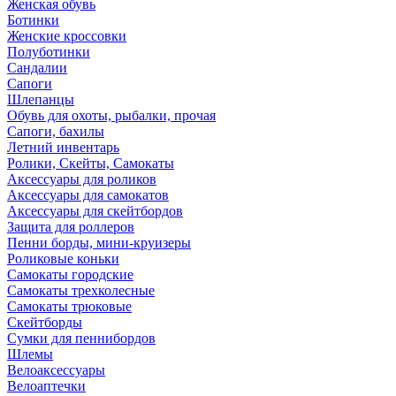
Женская обувь
Ботинки
Женские кроссовки
Полуботинки
Сандалии
Сапоги
Шлепанцы
Обувь для охоты, рыбалки, прочая
Сапоги, бахилы
Летний инвентарь
Ролики, Скейты, Самокаты
Аксессуары для роликов
Аксессуары для самокатов
Аксессуары для скейтбордов
Защита для роллеров
Пенни борды, мини-круизеры
Роликовые коньки
Самокаты городские
Самокаты трехколесные
Самокаты трюковые
Скейтборды
Сумки для пеннибордов
Шлемы
Велоаксессуары
Велоаптечки