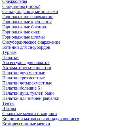
Снежколепы
Сноутьюбы (Тюбы)
Санки, ледянки, мини-лыжи
Горнолыжное снаряжение
Горнолыжные крепления
Горнолыжные ботинки
Горнолыжные очки
Горнолыжные шлемы
Сноубордическое снаряжение
Ботинки для сноубордов
Туризм
Палатки
Аксессуары для палаток
Автоматические палатки
Палатки двухместные
Палатки трехместные
Палатки четырехместные
Палатки большие 5+
Палатки душ, туалет, бани
Палатки для зимней рыбалки
Тенты
Шатры
Спальные мешки и коврики
Коврики и матрасы самонадувающиеся
Компрессионные мешки