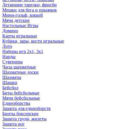
Летающие тарелки, фрисби
Мешки для бега и прыжков
Мини-гольф, хоккей
Мячи детские
Настольные Игры
Домино
Карты игральные
Кубики, зары, кости игральные
Лото
Наборы игр 2х1, 3х1
Нарды
Сувениры
Часы шахматные
Шахматные доски
Шахматы
Шашки
Бейсбол
Биты бейсбольные
Мячи бейсбольные
Единоборства
Защита для единоборств
Бинты боксерские
Защита груди, жилеты
Защита ног