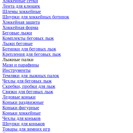
Хоккейные сетки
Лента для клюшек
Шлемы хоккейные
Шнурки для хоккейных ботинок
Хоккейная защита
Хоккейная форма
Беговые лыжи
Комплекты беговых лыж
Лыжи беговые
Ботинки для беговых лыж
Крепления для беговых лыж
Лыжные палки
Мази и парафины
Инструменты
Темляки для лыжных палок
Чехлы для беговых лыж
Скребки, пробки для лыж
Связки для беговых лыж
Ледовые коньки
Коньки раздвижные
Коньки фигурные
Коньки хоккейные
Чехлы для коньков
Шнурки для коньков
Товары для зимних игр