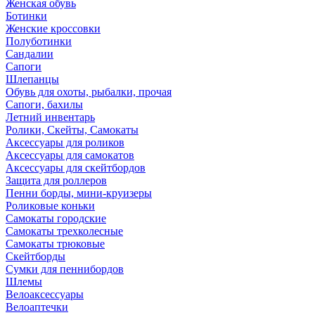
Женская обувь
Ботинки
Женские кроссовки
Полуботинки
Сандалии
Сапоги
Шлепанцы
Обувь для охоты, рыбалки, прочая
Сапоги, бахилы
Летний инвентарь
Ролики, Скейты, Самокаты
Аксессуары для роликов
Аксессуары для самокатов
Аксессуары для скейтбордов
Защита для роллеров
Пенни борды, мини-круизеры
Роликовые коньки
Самокаты городские
Самокаты трехколесные
Самокаты трюковые
Скейтборды
Сумки для пеннибордов
Шлемы
Велоаксессуары
Велоаптечки