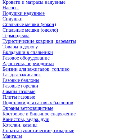
Кровати и матрасы надувные
Насосы
Подушки надувные
Сидушки
Спальные мешки (кокон)
Спальные мешки (одеяло)
Термоодеяла
Туристические коврики, карематы
Товары в дорогу
Вкладыши в спальники
Газовое оборудование
Адаптеры, переходники
Бензин для зажигалок, топливо
Газ для зажигалок
Газовые баллоны
Газовые горелки
Лампы газовые
Плиты газовые
Подставки для газовых баллонов
Экраны ветрозащитные
Костровое и бивачное снаряжение
Канистры, ведра, душ
Котелки, казаны
Лопаты туристические, складные
Мангалы