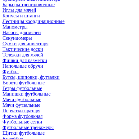
Барьеры тренировочные
Иглы для мячей
Конусы и штанги
Лестницы координационные
Манометры
Насосы для мячей
Секундомеры
Сумки для инвентаря
Тактические доски
Тележки для мячей
Фишки для разметки
Напольные обручи
Футбол
Бутсы, шиповки, футзалки
Ворота футбольные
Гетры футбольные
Манишки футбольные
Мячи футбольные
Мячи футзальные
Перчатки вратаря
Форма футбольная
Футбольные сетки
Футбольные тренажеры
Щитки футбольные
Волейбол