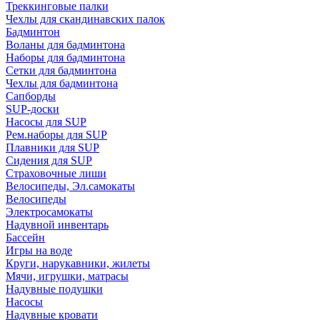
Треккинговые палки
Чехлы для скандинавских палок
Бадминтон
Воланы для бадминтона
Наборы для бадминтона
Сетки для бадминтона
Чехлы для бадминтона
Сапборды
SUP-доски
Насосы для SUP
Рем.наборы для SUP
Плавники для SUP
Сидения для SUP
Страховочные лиши
Велосипеды, Эл.самокаты
Велосипеды
Электросамокаты
Надувной инвентарь
Бассейн
Игры на воде
Круги, нарукавники, жилеты
Мячи, игрушки, матрасы
Надувные подушки
Насосы
Надувные кровати