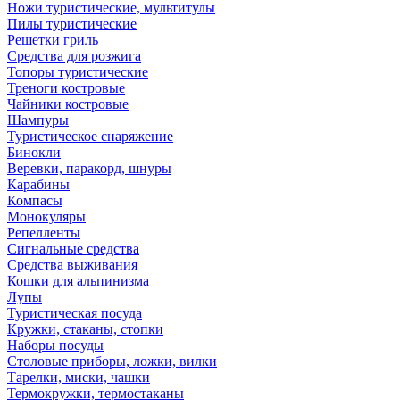
Ножи туристические, мультитулы
Пилы туристические
Решетки гриль
Средства для розжига
Топоры туристические
Треноги костровые
Чайники костровые
Шампуры
Туристическое снаряжение
Бинокли
Веревки, паракорд, шнуры
Карабины
Компасы
Монокуляры
Репелленты
Сигнальные средства
Средства выживания
Кошки для альпинизма
Лупы
Туристическая посуда
Кружки, стаканы, стопки
Наборы посуды
Столовые приборы, ложки, вилки
Тарелки, миски, чашки
Термокружки, термостаканы