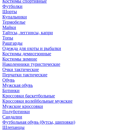
Костюмы спортивные
Футболки
Шорты
Купальники
Термобелье
Майки
Тайтсы, леггинсы, капри
Топы
Рашгарды
Одежда для охоты и рыбалки
Костюмы демисезонные
Костюмы зимние
Наколенники туристические
Очки тактические
Перчатки тактические
Обувь
Мужская обувь
Ботинки
Кроссовки баскетбольные
Кроссовки волейбольные мужские
Мужские кроссовки
Полуботинки
Сандалии
Футбольная обувь (бутсы, шиповки)
Шлепанцы