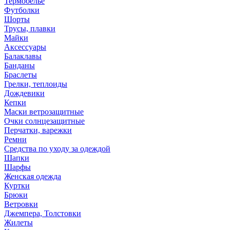
Термобелье
Футболки
Шорты
Трусы, плавки
Майки
Аксессуары
Балаклавы
Банданы
Браслеты
Грелки, теплоиды
Дождевики
Кепки
Маски ветрозащитные
Очки солнцезащитные
Перчатки, варежки
Ремни
Средства по уходу за одеждой
Шапки
Шарфы
Женская одежда
Куртки
Брюки
Ветровки
Джемпера, Толстовки
Жилеты