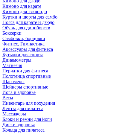
Кимоно для дзюдо
Кимоно для карате
Кимоно для тэквондо
Куртки и шорты для самбо
Пояса для карате и дзюдо
Обувь для единоборств
Боксерки
Самбовки, борцовки
Фитнес, Гимнастика
Аксессуары для фитнеса
Бутылки для спорта
Динамометры
Магнезия
Перчатки для фитнеса
Полотенца спортивные
Шагомеры
Шейкеры спортивные
Йога и здоровье
Весы
Инвентарь для похудения
Ленты для пилатеса
Массажеры
Блоки и ремни для йоги
Диски здоровья
Кольца для пилатеса