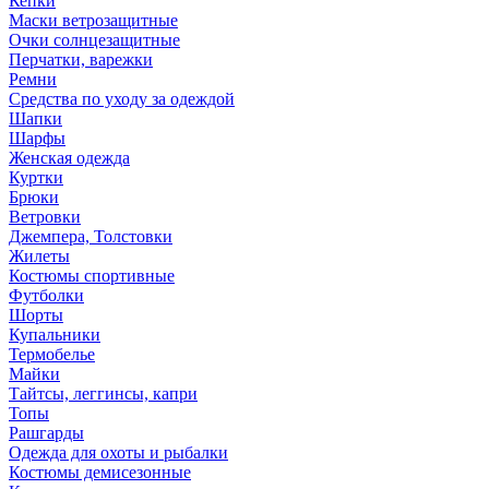
Кепки
Маски ветрозащитные
Очки солнцезащитные
Перчатки, варежки
Ремни
Средства по уходу за одеждой
Шапки
Шарфы
Женская одежда
Куртки
Брюки
Ветровки
Джемпера, Толстовки
Жилеты
Костюмы спортивные
Футболки
Шорты
Купальники
Термобелье
Майки
Тайтсы, леггинсы, капри
Топы
Рашгарды
Одежда для охоты и рыбалки
Костюмы демисезонные