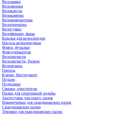
Велозамки
Велозвонки
Велокресла
Велокамеры
Велокомпьютеры
Велоперчатки
Велосумки
Велофонари, фары
Крылья для велосипедов
Насосы велосипедные
Фляги, бутылки
Флягодержатели
Велозапчасти
Велозапчасти, Разное
Велорезина
Грипсы
Ключи, Инструмент
Педали
Подножки
Смазки, очистители
Палки для спортивной ходьбы
Аксессуары для сканд. палок
Наконечники для скандинавских палок
Скандинавские палки
Темляки для скандинавских палок