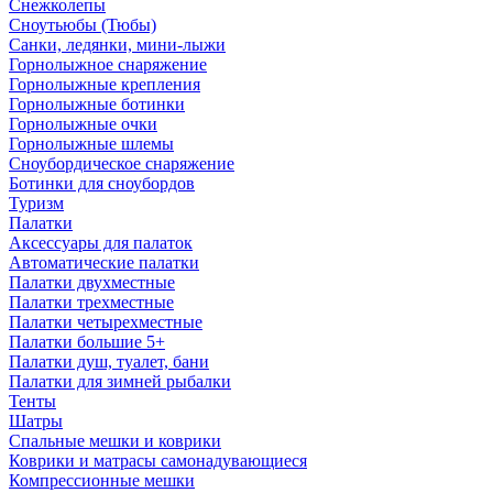
Снежколепы
Сноутьюбы (Тюбы)
Санки, ледянки, мини-лыжи
Горнолыжное снаряжение
Горнолыжные крепления
Горнолыжные ботинки
Горнолыжные очки
Горнолыжные шлемы
Сноубордическое снаряжение
Ботинки для сноубордов
Туризм
Палатки
Аксессуары для палаток
Автоматические палатки
Палатки двухместные
Палатки трехместные
Палатки четырехместные
Палатки большие 5+
Палатки душ, туалет, бани
Палатки для зимней рыбалки
Тенты
Шатры
Спальные мешки и коврики
Коврики и матрасы самонадувающиеся
Компрессионные мешки