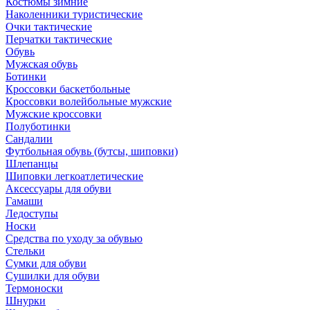
Костюмы зимние
Наколенники туристические
Очки тактические
Перчатки тактические
Обувь
Мужская обувь
Ботинки
Кроссовки баскетбольные
Кроссовки волейбольные мужские
Мужские кроссовки
Полуботинки
Сандалии
Футбольная обувь (бутсы, шиповки)
Шлепанцы
Шиповки легкоатлетические
Аксессуары для обуви
Гамаши
Ледоступы
Носки
Средства по уходу за обувью
Стельки
Сумки для обуви
Сушилки для обуви
Термоноски
Шнурки