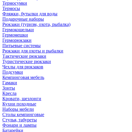
Термосумки
Термосы
Фляжки, бутылки для воды
Подарочные наборы
Рюкзаки (туризм, охота, рыбалка)
Гермокошельки
Гермомешки
Герморюкзаки
Питьевые системы
Рюкзаки для охоты и рыбалки
Тактические рюкзаки
Туристические рюкзаки
Чехлы для рюкзаков
Подсумки
Кемпинговая мебель
Гамаки
Зонты
Кресла
Кровати, шезлонги
Кухни походные
Наборы мебели
Столы кемпинговые
Стулья, табуреты
Фонари и лампы
Батарейки