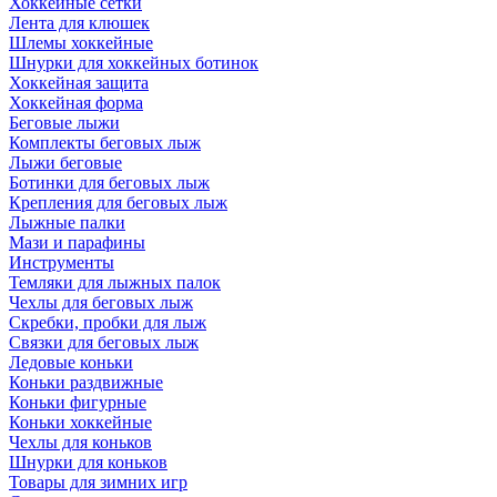
Хоккейные сетки
Лента для клюшек
Шлемы хоккейные
Шнурки для хоккейных ботинок
Хоккейная защита
Хоккейная форма
Беговые лыжи
Комплекты беговых лыж
Лыжи беговые
Ботинки для беговых лыж
Крепления для беговых лыж
Лыжные палки
Мази и парафины
Инструменты
Темляки для лыжных палок
Чехлы для беговых лыж
Скребки, пробки для лыж
Связки для беговых лыж
Ледовые коньки
Коньки раздвижные
Коньки фигурные
Коньки хоккейные
Чехлы для коньков
Шнурки для коньков
Товары для зимних игр