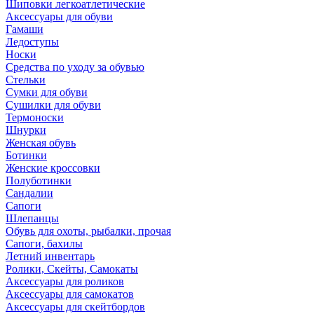
Шиповки легкоатлетические
Аксессуары для обуви
Гамаши
Ледоступы
Носки
Средства по уходу за обувью
Стельки
Сумки для обуви
Сушилки для обуви
Термоноски
Шнурки
Женская обувь
Ботинки
Женские кроссовки
Полуботинки
Сандалии
Сапоги
Шлепанцы
Обувь для охоты, рыбалки, прочая
Сапоги, бахилы
Летний инвентарь
Ролики, Скейты, Самокаты
Аксессуары для роликов
Аксессуары для самокатов
Аксессуары для скейтбордов