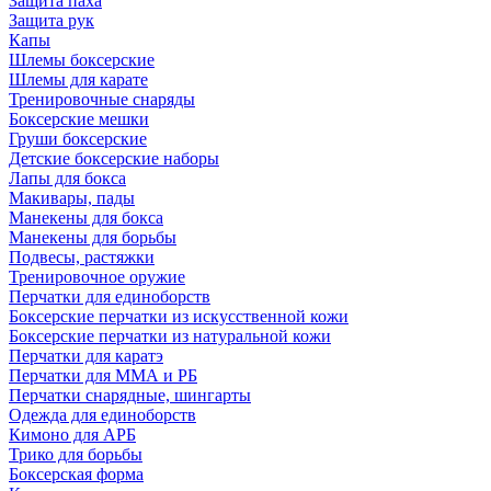
Защита паха
Защита рук
Капы
Шлемы боксерские
Шлемы для карате
Тренировочные снаряды
Боксерские мешки
Груши боксерские
Детские боксерские наборы
Лапы для бокса
Макивары, пады
Манекены для бокса
Манекены для борьбы
Подвесы, растяжки
Тренировочное оружие
Перчатки для единоборств
Боксерские перчатки из искусственной кожи
Боксерские перчатки из натуральной кожи
Перчатки для каратэ
Перчатки для ММА и РБ
Перчатки снарядные, шингарты
Одежда для единоборств
Кимоно для АРБ
Трико для борьбы
Боксерская форма