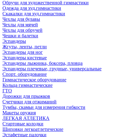
Обручи для художественной гимнастики
Одежда для худ.гимнастики
Скакалки для худ.гимнастики
Чехлы для булавы
Чехлы для мячей
Чехлы для обручей
Чешки и балетки
Эспандеры
Жгуты, ленты, петли
Эспандеры для ног
Эспандеры кистевые
Эспандеры лыжника, боксера, пловца
Эспандеры плечевые, грудные, универсальные
Спорт. оборудование
Гимнастическое оборудование
Кольца гимнастические
ГТО
Дорожки для прыжков
Счетчики для отжиманий
Тумбы, скамьи для измерения гибкости
Макеты оружия
ЛЕГКАЯ АТЛЕТИКА
Стартовые колодки
Шиповки легкоатлетические
Эстафетные палочки