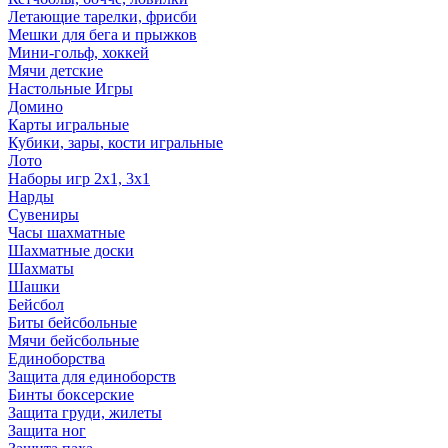
Летающие тарелки, фрисби
Мешки для бега и прыжков
Мини-гольф, хоккей
Мячи детские
Настольные Игры
Домино
Карты игральные
Кубики, зары, кости игральные
Лото
Наборы игр 2х1, 3х1
Нарды
Сувениры
Часы шахматные
Шахматные доски
Шахматы
Шашки
Бейсбол
Биты бейсбольные
Мячи бейсбольные
Единоборства
Защита для единоборств
Бинты боксерские
Защита груди, жилеты
Защита ног