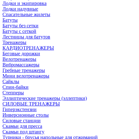
Лодки и экипировка
Лодки надувные
Спасательные жилеты
Батуты
Батуты без сетки
Батуты с сеткой
Лестницы для батутов
Тренажеры
КАРДИОТРЕНАЖЕРЫ
Беговые дорожки
Велотренажеры
Вибромассажеры
Гребные тренажеры
Мини велотренажеры
Сайклы
Спин-байки
Степперы
Эллиптические тренажеры (эллептики)
СИЛОВЫЕ ТРЕНАЖЕРЫ
Гиперэкстензии
Инверсионные столы
Силовые станции
Скамьи для пресса
Скамьи под штангу
Турники - брусья напольные для отжиманий