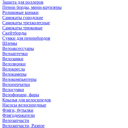
Защита для роллеров
Пенни борды, мини-круизеры
Роликовые коньки
Самокаты городские
Самокаты трехколесные
Самокаты трюковые
Скейтборды
Сумки для пеннибордов
Шлемы
Велоаксессуары
Велоаптечки
Велозамки
Велозвонки
Велокресла
Велокамеры
Велокомпьютеры
Велоперчатки
Велосумки
Велофонари, фары
Крылья для велосипедов
Насосы велосипедные
Фляги, бутылки
Флягодержатели
Велозапчасти
Велозапчасти, Разное