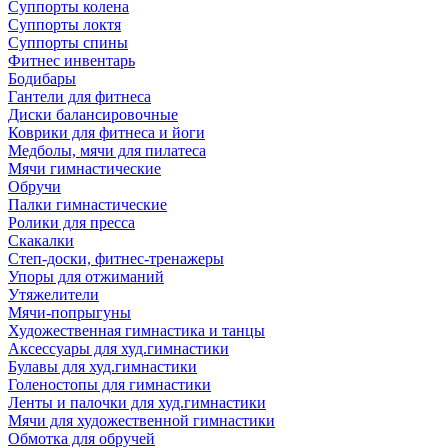
Суппорты колена
Суппорты локтя
Суппорты спины
Фитнес инвентарь
Бодибары
Гантели для фитнеса
Диски балансировочные
Коврики для фитнеса и йоги
Медболы, мячи для пилатеса
Мячи гимнастические
Обручи
Палки гимнастические
Ролики для пресса
Скакалки
Степ-доски, фитнес-тренажеры
Упоры для отжиманий
Утяжелители
Мячи-попрыгуны
Художественная гимнастика и танцы
Аксессуары для худ.гимнастики
Булавы для худ.гимнастики
Голеностопы для гимнастики
Ленты и палочки для худ.гимнастики
Мячи для художественной гимнастики
Обмотка для обручей