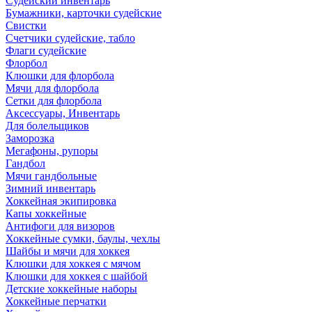
Судейский инвентарь
Бумажники, карточки судейские
Свистки
Счетчики судейские, табло
Флаги судейские
Флорбол
Клюшки для флорбола
Мячи для флорбола
Сетки для флорбола
Аксессуары, Инвентарь
Для болельщиков
Заморозка
Мегафоны, рупоры
Гандбол
Мячи гандбольные
Зимний инвентарь
Хоккейная экипировка
Капы хоккейные
Антифоги для визоров
Хоккейные сумки, баулы, чехлы
Шайбы и мячи для хоккея
Клюшки для хоккея с мячом
Клюшки для хоккея с шайбой
Детские хоккейные наборы
Хоккейные перчатки