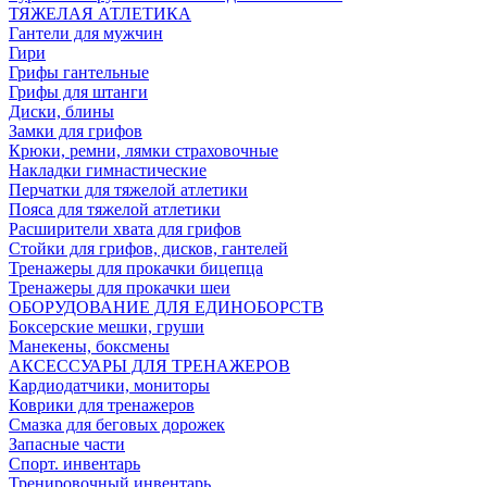
ТЯЖЕЛАЯ АТЛЕТИКА
Гантели для мужчин
Гири
Грифы гантельные
Грифы для штанги
Диски, блины
Замки для грифов
Крюки, ремни, лямки страховочные
Накладки гимнастические
Перчатки для тяжелой атлетики
Пояса для тяжелой атлетики
Расширители хвата для грифов
Стойки для грифов, дисков, гантелей
Тренажеры для прокачки бицепца
Тренажеры для прокачки шеи
ОБОРУДОВАНИЕ ДЛЯ ЕДИНОБОРСТВ
Боксерские мешки, груши
Манекены, боксмены
АКСЕССУАРЫ ДЛЯ ТРЕНАЖЕРОВ
Кардиодатчики, мониторы
Коврики для тренажеров
Смазка для беговых дорожек
Запасные части
Спорт. инвентарь
Тренировочный инвентарь