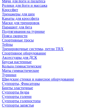
Мячи для йоги и пилатеса
Ролики для йоги и массажа
Кроссфит
Тренажеры для шеи
Канаты для кроссфита
Маски для тренировок
Парашют для бега
Подтягивания на турнике
Пояса скорости
Спортивные тросы
Тейпы
Тренировочные системы, петли TRX
Спортивное оборудование
Аксессуары для ДСК
Брусья настенные
Кольца гимнастические
Маты гимнастические
Турники
Шведские стенки и навесное оборудование
Суппорты, Фиксаторы
Бинты эластичные
Суппорты бедра
Суппорты голени
Суппорты голеностопа
Суппорты запястья