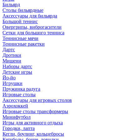
Бильярд
Столы бильярдные
Аксессуары для бильярда
Большой теннис
Овергрипы, виброгасители
Сетки для большого тенниса
Теннисные мячи
Теннисные ракетки
Дартс
Дротики
Мишени
Наборы дартс
Детские игры
Йо-йо
Игрушки
Пружинка радуга
Игровые столы
Аксессуары для игровых столов
Аэрохоккей
Игровые столы трансформеры
Минифутбол
Игры для активного отдыха
Городки, лапта
Кегли, боулинг, кольцебросы
Кетчболы, бочче, ловилки