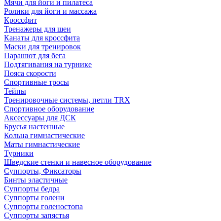
Мячи для йоги и пилатеса
Ролики для йоги и массажа
Кроссфит
Тренажеры для шеи
Канаты для кроссфита
Маски для тренировок
Парашют для бега
Подтягивания на турнике
Пояса скорости
Спортивные тросы
Тейпы
Тренировочные системы, петли TRX
Спортивное оборудование
Аксессуары для ДСК
Брусья настенные
Кольца гимнастические
Маты гимнастические
Турники
Шведские стенки и навесное оборудование
Суппорты, Фиксаторы
Бинты эластичные
Суппорты бедра
Суппорты голени
Суппорты голеностопа
Суппорты запястья