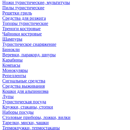
Ножи туристические, мультитулы
Пилы туристические
Решетки гриль
Средства для розжига
Топоры туристические
Треноги костровые
Чайники костровые
Шампуры
Туристическое снаряжение
Бинокли
Веревки, паракорд, шнуры
Карабины
Компасы
Монокуляры
Репелленты
Сигнальные средства
Средства выживания
Кошки для альпинизма
Лупы
Туристическая посуда
Кружки, стаканы, стопки
Наборы посуды
Столовые приборы, ложки, вилки
Тарелки, миски, чашки
Термокружки, термостаканы