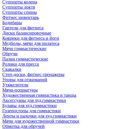
Суппорты колена
Суппорты локтя
Суппорты спины
Фитнес инвентарь
Бодибары
Гантели для фитнеса
Диски балансировочные
Коврики для фитнеса и йоги
Медболы, мячи для пилатеса
Мячи гимнастические
Обручи
Палки гимнастические
Ролики для пресса
Скакалки
Степ-доски, фитнес-тренажеры
Упоры для отжиманий
Утяжелители
Мячи-попрыгуны
Художественная гимнастика и танцы
Аксессуары для худ.гимнастики
Булавы для худ.гимнастики
Голеностопы для гимнастики
Ленты и палочки для худ.гимнастики
Мячи для художественной гимнастики
Обмотка для обручей