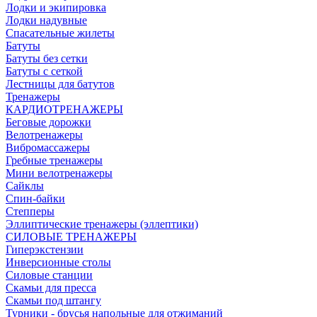
Лодки и экипировка
Лодки надувные
Спасательные жилеты
Батуты
Батуты без сетки
Батуты с сеткой
Лестницы для батутов
Тренажеры
КАРДИОТРЕНАЖЕРЫ
Беговые дорожки
Велотренажеры
Вибромассажеры
Гребные тренажеры
Мини велотренажеры
Сайклы
Спин-байки
Степперы
Эллиптические тренажеры (эллептики)
СИЛОВЫЕ ТРЕНАЖЕРЫ
Гиперэкстензии
Инверсионные столы
Силовые станции
Скамьи для пресса
Скамьи под штангу
Турники - брусья напольные для отжиманий