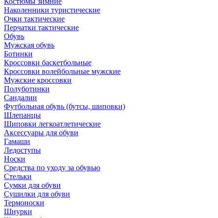
Костюмы зимние
Наколенники туристические
Очки тактические
Перчатки тактические
Обувь
Мужская обувь
Ботинки
Кроссовки баскетбольные
Кроссовки волейбольные мужские
Мужские кроссовки
Полуботинки
Сандалии
Футбольная обувь (бутсы, шиповки)
Шлепанцы
Шиповки легкоатлетические
Аксессуары для обуви
Гамаши
Ледоступы
Носки
Средства по уходу за обувью
Стельки
Сумки для обуви
Сушилки для обуви
Термоноски
Шнурки