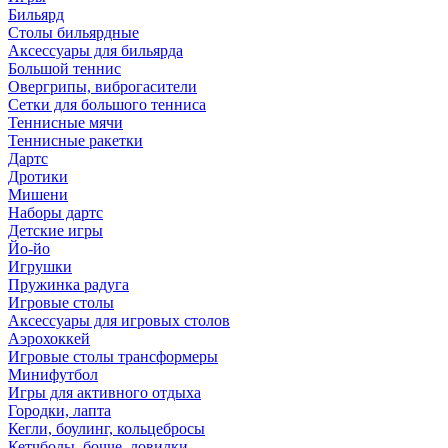
Бильярд
Столы бильярдные
Аксессуары для бильярда
Большой теннис
Овергрипы, виброгасители
Сетки для большого тенниса
Теннисные мячи
Теннисные ракетки
Дартс
Дротики
Мишени
Наборы дартс
Детские игры
Йо-йо
Игрушки
Пружинка радуга
Игровые столы
Аксессуары для игровых столов
Аэрохоккей
Игровые столы трансформеры
Минифутбол
Игры для активного отдыха
Городки, лапта
Кегли, боулинг, кольцебросы
Кетчболы, бочче, ловилки