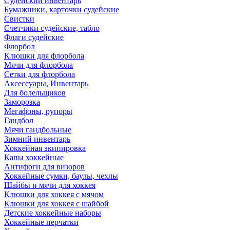
Судейский инвентарь
Бумажники, карточки судейские
Свистки
Счетчики судейские, табло
Флаги судейские
Флорбол
Клюшки для флорбола
Мячи для флорбола
Сетки для флорбола
Аксессуары, Инвентарь
Для болельщиков
Заморозка
Мегафоны, рупоры
Гандбол
Мячи гандбольные
Зимний инвентарь
Хоккейная экипировка
Капы хоккейные
Антифоги для визоров
Хоккейные сумки, баулы, чехлы
Шайбы и мячи для хоккея
Клюшки для хоккея с мячом
Клюшки для хоккея с шайбой
Детские хоккейные наборы
Хоккейные перчатки