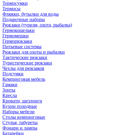
Термосумки
Термосы
Фляжки, бутылки для воды
Подарочные наборы
Рюкзаки (туризм, охота, рыбалка)
Гермокошельки
Гермомешки
Герморюкзаки
Питьевые системы
Рюкзаки для охоты и рыбалки
Тактические рюкзаки
Туристические рюкзаки
Чехлы для рюкзаков
Подсумки
Кемпинговая мебель
Гамаки
Зонты
Кресла
Кровати, шезлонги
Кухни походные
Наборы мебели
Столы кемпинговые
Стулья, табуреты
Фонари и лампы
Батарейки