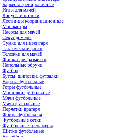
Барьеры тренировочные
Иглы для мячей
Конусы и штанги
Лестницы координационные
Манометры
Насосы для мячей
Секундомеры
Сумки для инвентаря
Тактические доски
Тележки для мячей
Фишки для разметки
Напольные обручи
Футбол
Бутсы, шиповки, футзалки
Ворота футбольные
Гетры футбольные
Манишки футбольные
Мячи футбольные
Мячи футзальные
Перчатки вратаря
Форма футбольная
Футбольные сетки
Футбольные тренажеры
Щитки футбольные
Волейбол