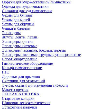
Обручи для художественной гимнастики
Одежда для худ.гимнастики
Скакалки для худ.гимнастики
Чехлы для булавы
Чехлы для мячей
Чехлы для обручей
Чешки и балетки
Эспандеры
Жгуты, ленты, петли
Эспандеры для ног
Эспандеры кистевые
Эспандеры лыжника, боксера, пловца
Эспандеры плечевые, грудные, универсальные
Спорт. оборудование
Гимнастическое оборудование
Кольца гимнастические
ГТО
Дорожки для прыжков
Счетчики для отжиманий
Тумбы, скамьи для измерения гибкости
Макеты оружия
ЛЕГКАЯ АТЛЕТИКА
Стартовые колодки
Шиповки легкоатлетические
Эстафетные палочки