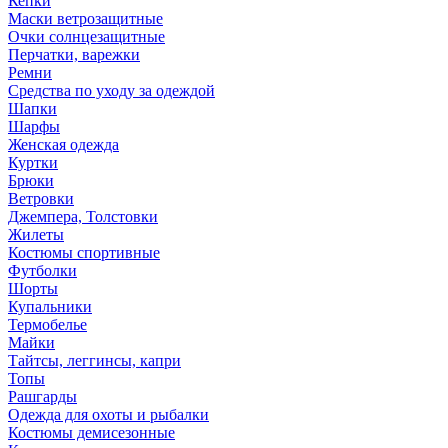
Кепки
Маски ветрозащитные
Очки солнцезащитные
Перчатки, варежки
Ремни
Средства по уходу за одеждой
Шапки
Шарфы
Женская одежда
Куртки
Брюки
Ветровки
Джемпера, Толстовки
Жилеты
Костюмы спортивные
Футболки
Шорты
Купальники
Термобелье
Майки
Тайтсы, леггинсы, капри
Топы
Рашгарды
Одежда для охоты и рыбалки
Костюмы демисезонные