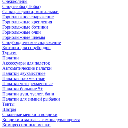
Снежколепы
Сноутьюбы (Тюбы)
Санки, ледянки, мини-лыжи
Горнолыжное снаряжение
Горнолыжные крепления
Горнолыжные ботинки
Горнолыжные очки
Горнолыжные шлемы
Сноубордическое снаряжение
Ботинки для сноубордов
Туризм
Палатки
Аксессуары для палаток
Автоматические палатки
Палатки двухместные
Палатки трехместные
Палатки четырехместные
Палатки большие 5+
Палатки душ, туалет, бани
Палатки для зимней рыбалки
Тенты
Шатры
Спальные мешки и коврики
Коврики и матрасы самонадувающиеся
Компрессионные мешки