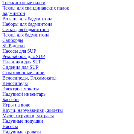
Треккинговые палки
Чехлы для скандинавских палок
Бадминтон
Воланы для бадминтона
Наборы для бадминтона
Сетки для бадминтона
Чехлы для бадминтона
Сапборды
SUP-доски
Насосы для SUP
Рем.наборы для SUP
Плавники для SUP
Сидения для SUP
Страховочные лиши
Велосипеды, Эл.самокаты
Велосипеды
Электросамокаты
Надувной инвентарь
Бассейн
Игры на воде
Круги, нарукавники, жилеты
Мячи, игрушки, матрасы
Надувные подушки
Насосы
Надувные кровати