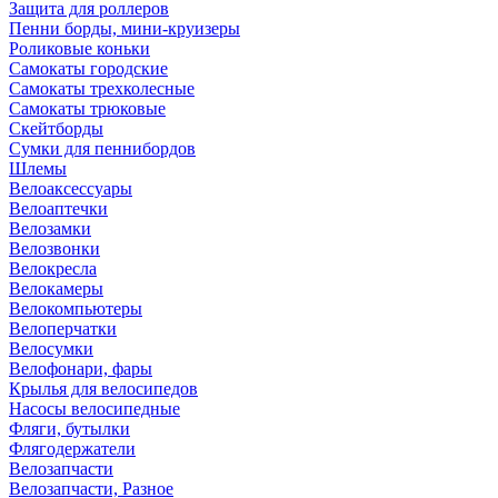
Защита для роллеров
Пенни борды, мини-круизеры
Роликовые коньки
Самокаты городские
Самокаты трехколесные
Самокаты трюковые
Скейтборды
Сумки для пеннибордов
Шлемы
Велоаксессуары
Велоаптечки
Велозамки
Велозвонки
Велокресла
Велокамеры
Велокомпьютеры
Велоперчатки
Велосумки
Велофонари, фары
Крылья для велосипедов
Насосы велосипедные
Фляги, бутылки
Флягодержатели
Велозапчасти
Велозапчасти, Разное