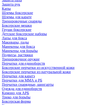
Защита паха
Защита рук
Капы
Шлемы боксерские
Шлемы для карате
Тренировочные снаряды
Боксерские мешки
Груши боксерские
Детские боксерские наборы
Лапы для бокса
Макивары, пады
Манекены для бокса
Манекены для борьбы
Подвесы, растяжки
Тренировочное оружие
Перчатки для единоборств
Боксерские перчатки из искусственной кожи
Боксерские перчатки из натуральной кожи
Перчатки для каратэ
Перчатки для ММА и РБ
Перчатки снарядные, шингарты
Одежда для единоборств
Кимоно для АРБ
Трико для борьбы
Боксерская форма