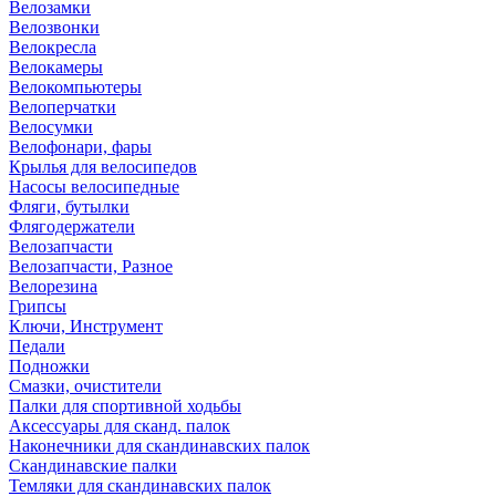
Велозамки
Велозвонки
Велокресла
Велокамеры
Велокомпьютеры
Велоперчатки
Велосумки
Велофонари, фары
Крылья для велосипедов
Насосы велосипедные
Фляги, бутылки
Флягодержатели
Велозапчасти
Велозапчасти, Разное
Велорезина
Грипсы
Ключи, Инструмент
Педали
Подножки
Смазки, очистители
Палки для спортивной ходьбы
Аксессуары для сканд. палок
Наконечники для скандинавских палок
Скандинавские палки
Темляки для скандинавских палок