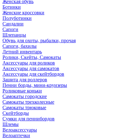
Женская обувь
Ботинки
Женские кроссовки
Полуботинки
Сандалии
Сапоги
Шлепанцы
Обувь для охоты, рыбалки, прочая
Сапоги, бахилы
Летний инвентарь
Ролики, Скейты, Самокаты
Аксессуары для роликов
Аксессуары для самокатов
Аксессуары для скейтбордов
Защита для роллеров
Пенни борды, мини-круизеры
Роликовые коньки
Самокаты городские
Самокаты трехколесные
Самокаты трюковые
Скейтборды
Сумки для пеннибордов
Шлемы
Велоаксессуары
Велоаптечки