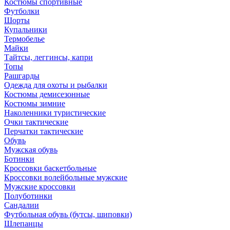
Костюмы спортивные
Футболки
Шорты
Купальники
Термобелье
Майки
Тайтсы, леггинсы, капри
Топы
Рашгарды
Одежда для охоты и рыбалки
Костюмы демисезонные
Костюмы зимние
Наколенники туристические
Очки тактические
Перчатки тактические
Обувь
Мужская обувь
Ботинки
Кроссовки баскетбольные
Кроссовки волейбольные мужские
Мужские кроссовки
Полуботинки
Сандалии
Футбольная обувь (бутсы, шиповки)
Шлепанцы