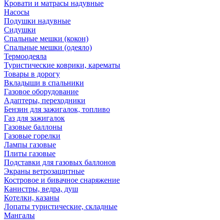
Кровати и матрасы надувные
Насосы
Подушки надувные
Сидушки
Спальные мешки (кокон)
Спальные мешки (одеяло)
Термоодеяла
Туристические коврики, карематы
Товары в дорогу
Вкладыши в спальники
Газовое оборудование
Адаптеры, переходники
Бензин для зажигалок, топливо
Газ для зажигалок
Газовые баллоны
Газовые горелки
Лампы газовые
Плиты газовые
Подставки для газовых баллонов
Экраны ветрозащитные
Костровое и бивачное снаряжение
Канистры, ведра, душ
Котелки, казаны
Лопаты туристические, складные
Мангалы