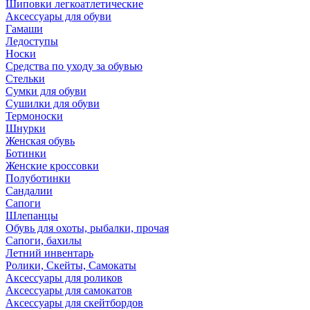
Шиповки легкоатлетические
Аксессуары для обуви
Гамаши
Ледоступы
Носки
Средства по уходу за обувью
Стельки
Сумки для обуви
Сушилки для обуви
Термоноски
Шнурки
Женская обувь
Ботинки
Женские кроссовки
Полуботинки
Сандалии
Сапоги
Шлепанцы
Обувь для охоты, рыбалки, прочая
Сапоги, бахилы
Летний инвентарь
Ролики, Скейты, Самокаты
Аксессуары для роликов
Аксессуары для самокатов
Аксессуары для скейтбордов