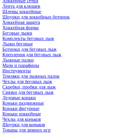
Хоккейные сетки
Лента для клюшек
Шлемы хоккейные
Шнурки для хоккейных ботинок
Хоккейная защита
Хоккейная форма
Беговые лыжи
Комплекты беговых лыж
Лыжи беговые
Ботинки для беговых лыж
Крепления для беговых лыж
Лыжные палки
Мази и парафины
Инструменты
Темляки для лыжных палок
Чехлы для беговых лыж
Скребки, пробки для лыж
Связки для беговых лыж
Ледовые коньки
Коньки раздвижные
Коньки фигурные
Коньки хоккейные
Чехлы для коньков
Шнурки для коньков
Товары для зимних игр