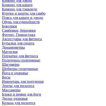
Кимоно для дзюдо
Кимоно для карате
Кимоно для тэквондо
Куртки и шорты для самбо
Пояса для карате и дзюдо
Обувь для единоборств
Боксерки
Самбовки, борцовки
Фитнес, Гимнастика
Аксессуары для фитнеса
Бутылки для спорта
Динамометры
Магнезия
Перчатки для фитнеса
Полотенца спортивные
Шагомеры
Шейкеры спортивные
Йога и здоровье
Весы
Инвентарь для похудения
Ленты для пилатеса
Массажеры
Блоки и ремни для йоги
Диски здоровья
Кольца для пилатеса