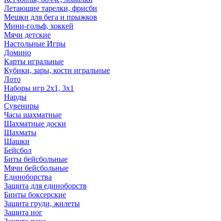
Летающие тарелки, фрисби
Мешки для бега и прыжков
Мини-гольф, хоккей
Мячи детские
Настольные Игры
Домино
Карты игральные
Кубики, зары, кости игральные
Лото
Наборы игр 2х1, 3х1
Нарды
Сувениры
Часы шахматные
Шахматные доски
Шахматы
Шашки
Бейсбол
Биты бейсбольные
Мячи бейсбольные
Единоборства
Защита для единоборств
Бинты боксерские
Защита груди, жилеты
Защита ног