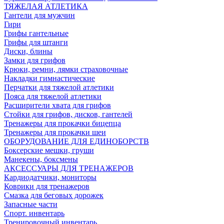
ТЯЖЕЛАЯ АТЛЕТИКА
Гантели для мужчин
Гири
Грифы гантельные
Грифы для штанги
Диски, блины
Замки для грифов
Крюки, ремни, лямки страховочные
Накладки гимнастические
Перчатки для тяжелой атлетики
Пояса для тяжелой атлетики
Расширители хвата для грифов
Стойки для грифов, дисков, гантелей
Тренажеры для прокачки бицепца
Тренажеры для прокачки шеи
ОБОРУДОВАНИЕ ДЛЯ ЕДИНОБОРСТВ
Боксерские мешки, груши
Манекены, боксмены
АКСЕССУАРЫ ДЛЯ ТРЕНАЖЕРОВ
Кардиодатчики, мониторы
Коврики для тренажеров
Смазка для беговых дорожек
Запасные части
Спорт. инвентарь
Тренировочный инвентарь