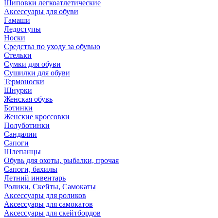
Шиповки легкоатлетические
Аксессуары для обуви
Гамаши
Ледоступы
Носки
Средства по уходу за обувью
Стельки
Сумки для обуви
Сушилки для обуви
Термоноски
Шнурки
Женская обувь
Ботинки
Женские кроссовки
Полуботинки
Сандалии
Сапоги
Шлепанцы
Обувь для охоты, рыбалки, прочая
Сапоги, бахилы
Летний инвентарь
Ролики, Скейты, Самокаты
Аксессуары для роликов
Аксессуары для самокатов
Аксессуары для скейтбордов