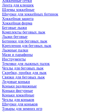
Хоккейные сетки
Лента для клюшек
Шлемы хоккейные
Шнурки для хоккейных ботинок
Хоккейная защита
Хоккейная форма
Беговые лыжи
Комплекты беговых лыж
Лыжи беговые
Ботинки для беговых лыж
Крепления для беговых лыж
Лыжные палки
Мази и парафины
Инструменты
Темляки для лыжных палок
Чехлы для беговых лыж
Скребки, пробки для лыж
Связки для беговых лыж
Ледовые коньки
Коньки раздвижные
Коньки фигурные
Коньки хоккейные
Чехлы для коньков
Шнурки для коньков
Товары для зимних игр