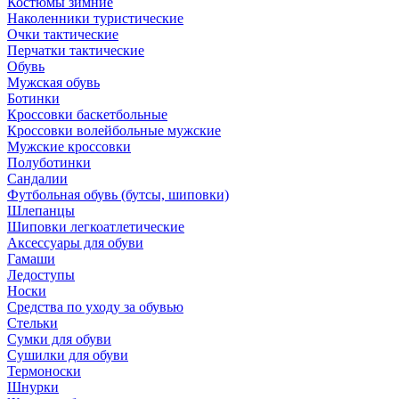
Костюмы зимние
Наколенники туристические
Очки тактические
Перчатки тактические
Обувь
Мужская обувь
Ботинки
Кроссовки баскетбольные
Кроссовки волейбольные мужские
Мужские кроссовки
Полуботинки
Сандалии
Футбольная обувь (бутсы, шиповки)
Шлепанцы
Шиповки легкоатлетические
Аксессуары для обуви
Гамаши
Ледоступы
Носки
Средства по уходу за обувью
Стельки
Сумки для обуви
Сушилки для обуви
Термоноски
Шнурки