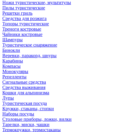
Ножи туристические, мультитулы
Пилы туристические
Решетки гриль
Средства для розжига
Топоры туристические
Треноги костровые
Чайники костровые
Шампуры
Туристическое снаряжение
Бинокли
Веревки, паракорд, шнуры
Карабины
Компасы
Монокуляры
Репелленты
Сигнальные средства
Средства выживания
Кошки для альпинизма
Лупы
Туристическая посуда
Кружки, стаканы, стопки
Наборы посуды
Столовые приборы, ложки, вилки
Тарелки, миски, чашки
Термокружки, термостаканы