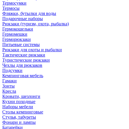
Термосумки
Термосы
Фляжки, бутылки для воды
Подарочные наборы
Рюкзаки (туризм, охота, рыбалка)
Гермокошельки
Гермомешки
Герморюкзаки
Питьевые системы
Рюкзаки для охоты и рыбалки
Тактические рюкзаки
Туристические рюкзаки
Чехлы для рюкзаков
Подсумки
Кемпинговая мебель
Гамаки
Зонты
Кресла
Кровати, шезлонги
Кухни походные
Наборы мебели
Столы кемпинговые
Стулья, табуреты
Фонари и лампы
Батарейки