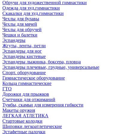
Обручи для художественной гимнастики
Одежда для худ.гимнастики
Скакалки для худ.гимнастики
Чехлы для булавы
Чехлы для мячей
Чехлы для обручей
Чешки и балетки
Эспандеры
Жгуты, ленты, петли
Эспандеры для ног
Эспандеры кистевые
Эспандеры лыжника, боксера, пловца
Эспандеры плечевые, грудные, универсальные
Спорт. оборудование
Гимнастическое оборудование
Кольца гимнастические
ГТО
Дорожки для прыжков
Счетчики для отжиманий
Тумбы, скамьи для измерения гибкости
Макеты оружия
ЛЕГКАЯ АТЛЕТИКА
Стартовые колодки
Шиповки легкоатлетические
Эстафетные палочки