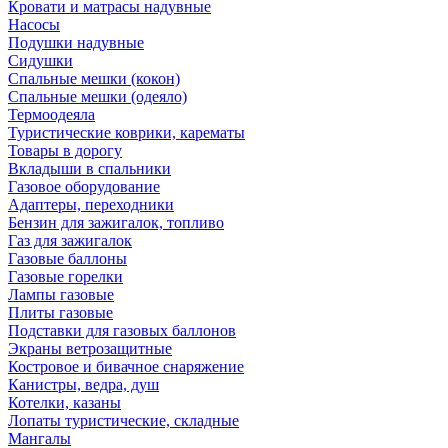
Кровати и матрасы надувные
Насосы
Подушки надувные
Сидушки
Спальные мешки (кокон)
Спальные мешки (одеяло)
Термоодеяла
Туристические коврики, карематы
Товары в дорогу
Вкладыши в спальники
Газовое оборудование
Адаптеры, переходники
Бензин для зажигалок, топливо
Газ для зажигалок
Газовые баллоны
Газовые горелки
Лампы газовые
Плиты газовые
Подставки для газовых баллонов
Экраны ветрозащитные
Костровое и бивачное снаряжение
Канистры, ведра, душ
Котелки, казаны
Лопаты туристические, складные
Мангалы