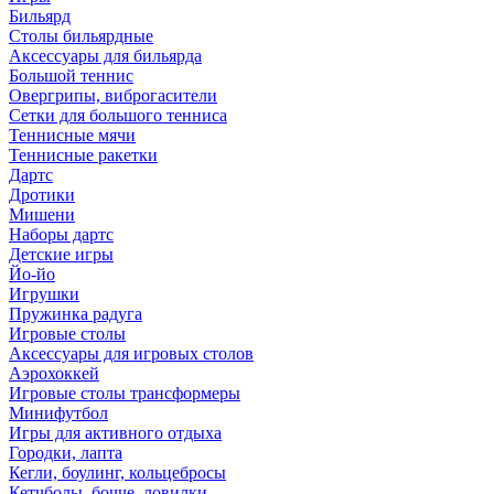
Бильярд
Столы бильярдные
Аксессуары для бильярда
Большой теннис
Овергрипы, виброгасители
Сетки для большого тенниса
Теннисные мячи
Теннисные ракетки
Дартс
Дротики
Мишени
Наборы дартс
Детские игры
Йо-йо
Игрушки
Пружинка радуга
Игровые столы
Аксессуары для игровых столов
Аэрохоккей
Игровые столы трансформеры
Минифутбол
Игры для активного отдыха
Городки, лапта
Кегли, боулинг, кольцебросы
Кетчболы, бочче, ловилки