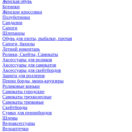
Женская обувь
Ботинки
Женские кроссовки
Полуботинки
Сандалии
Сапоги
Шлепанцы
Обувь для охоты, рыбалки, прочая
Сапоги, бахилы
Летний инвентарь
Ролики, Скейты, Самокаты
Аксессуары для роликов
Аксессуары для самокатов
Аксессуары для скейтбордов
Защита для роллеров
Пенни борды, мини-круизеры
Роликовые коньки
Самокаты городские
Самокаты трехколесные
Самокаты трюковые
Скейтборды
Сумки для пеннибордов
Шлемы
Велоаксессуары
Велоаптечки