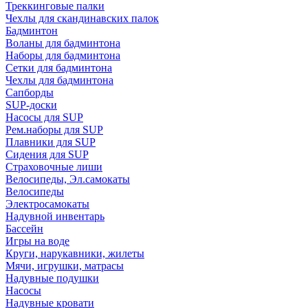
Треккинговые палки
Чехлы для скандинавских палок
Бадминтон
Воланы для бадминтона
Наборы для бадминтона
Сетки для бадминтона
Чехлы для бадминтона
Сапборды
SUP-доски
Насосы для SUP
Рем.наборы для SUP
Плавники для SUP
Сидения для SUP
Страховочные лиши
Велосипеды, Эл.самокаты
Велосипеды
Электросамокаты
Надувной инвентарь
Бассейн
Игры на воде
Круги, нарукавники, жилеты
Мячи, игрушки, матрасы
Надувные подушки
Насосы
Надувные кровати