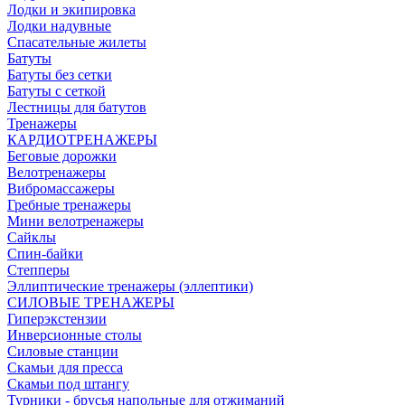
Лодки и экипировка
Лодки надувные
Спасательные жилеты
Батуты
Батуты без сетки
Батуты с сеткой
Лестницы для батутов
Тренажеры
КАРДИОТРЕНАЖЕРЫ
Беговые дорожки
Велотренажеры
Вибромассажеры
Гребные тренажеры
Мини велотренажеры
Сайклы
Спин-байки
Степперы
Эллиптические тренажеры (эллептики)
СИЛОВЫЕ ТРЕНАЖЕРЫ
Гиперэкстензии
Инверсионные столы
Силовые станции
Скамьи для пресса
Скамьи под штангу
Турники - брусья напольные для отжиманий