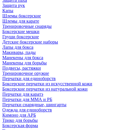
Защита паха
Защита рук
Капы
Шлемы боксерские
Шлемы для карате
Тренировочные снаряды
Боксерские мешки
Груши боксерские
Детские боксерские наборы
Лапы для бокса
Макивары, пады
Манекены для бокса
Манекены для борьбы
Подвесы, растяжки
Тренировочное оружие
Перчатки для единоборств
Боксерские перчатки из искусственной кожи
Боксерские перчатки из натуральной кожи
Перчатки для каратэ
Перчатки для ММА и РБ
Перчатки снарядные, шингарты
Одежда для единоборств
Кимоно для АРБ
Трико для борьбы
Боксерская форма