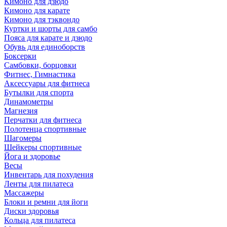
Кимоно для дзюдо
Кимоно для карате
Кимоно для тэквондо
Куртки и шорты для самбо
Пояса для карате и дзюдо
Обувь для единоборств
Боксерки
Самбовки, борцовки
Фитнес, Гимнастика
Аксессуары для фитнеса
Бутылки для спорта
Динамометры
Магнезия
Перчатки для фитнеса
Полотенца спортивные
Шагомеры
Шейкеры спортивные
Йога и здоровье
Весы
Инвентарь для похудения
Ленты для пилатеса
Массажеры
Блоки и ремни для йоги
Диски здоровья
Кольца для пилатеса