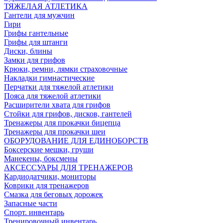
ТЯЖЕЛАЯ АТЛЕТИКА
Гантели для мужчин
Гири
Грифы гантельные
Грифы для штанги
Диски, блины
Замки для грифов
Крюки, ремни, лямки страховочные
Накладки гимнастические
Перчатки для тяжелой атлетики
Пояса для тяжелой атлетики
Расширители хвата для грифов
Стойки для грифов, дисков, гантелей
Тренажеры для прокачки бицепца
Тренажеры для прокачки шеи
ОБОРУДОВАНИЕ ДЛЯ ЕДИНОБОРСТВ
Боксерские мешки, груши
Манекены, боксмены
АКСЕССУАРЫ ДЛЯ ТРЕНАЖЕРОВ
Кардиодатчики, мониторы
Коврики для тренажеров
Смазка для беговых дорожек
Запасные части
Спорт. инвентарь
Тренировочный инвентарь