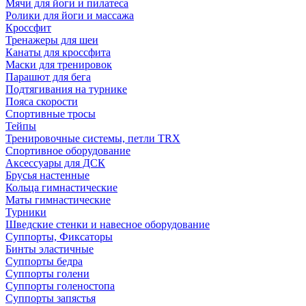
Мячи для йоги и пилатеса
Ролики для йоги и массажа
Кроссфит
Тренажеры для шеи
Канаты для кроссфита
Маски для тренировок
Парашют для бега
Подтягивания на турнике
Пояса скорости
Спортивные тросы
Тейпы
Тренировочные системы, петли TRX
Спортивное оборудование
Аксессуары для ДСК
Брусья настенные
Кольца гимнастические
Маты гимнастические
Турники
Шведские стенки и навесное оборудование
Суппорты, Фиксаторы
Бинты эластичные
Суппорты бедра
Суппорты голени
Суппорты голеностопа
Суппорты запястья