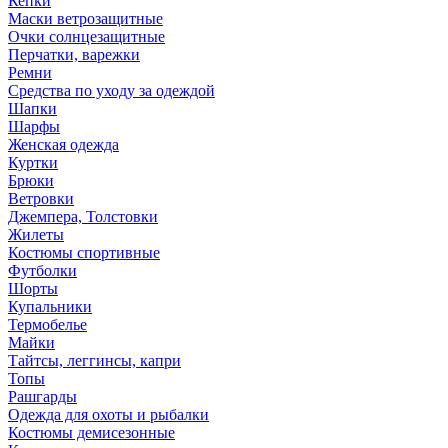
Кепки
Маски ветрозащитные
Очки солнцезащитные
Перчатки, варежки
Ремни
Средства по уходу за одеждой
Шапки
Шарфы
Женская одежда
Куртки
Брюки
Ветровки
Джемпера, Толстовки
Жилеты
Костюмы спортивные
Футболки
Шорты
Купальники
Термобелье
Майки
Тайтсы, леггинсы, капри
Топы
Рашгарды
Одежда для охоты и рыбалки
Костюмы демисезонные