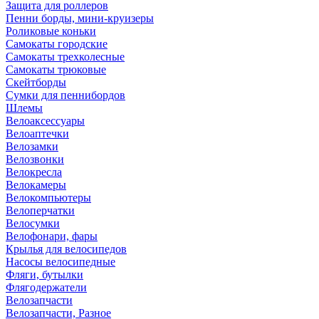
Защита для роллеров
Пенни борды, мини-круизеры
Роликовые коньки
Самокаты городские
Самокаты трехколесные
Самокаты трюковые
Скейтборды
Сумки для пеннибордов
Шлемы
Велоаксессуары
Велоаптечки
Велозамки
Велозвонки
Велокресла
Велокамеры
Велокомпьютеры
Велоперчатки
Велосумки
Велофонари, фары
Крылья для велосипедов
Насосы велосипедные
Фляги, бутылки
Флягодержатели
Велозапчасти
Велозапчасти, Разное