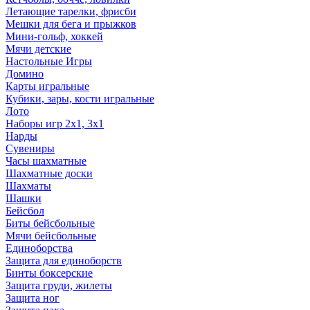
Летающие тарелки, фрисби
Мешки для бега и прыжков
Мини-гольф, хоккей
Мячи детские
Настольные Игры
Домино
Карты игральные
Кубики, зары, кости игральные
Лото
Наборы игр 2х1, 3х1
Нарды
Сувениры
Часы шахматные
Шахматные доски
Шахматы
Шашки
Бейсбол
Биты бейсбольные
Мячи бейсбольные
Единоборства
Защита для единоборств
Бинты боксерские
Защита груди, жилеты
Защита ног