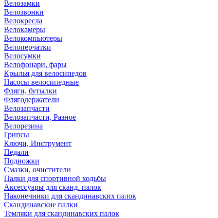
Велозамки
Велозвонки
Велокресла
Велокамеры
Велокомпьютеры
Велоперчатки
Велосумки
Велофонари, фары
Крылья для велосипедов
Насосы велосипедные
Фляги, бутылки
Флягодержатели
Велозапчасти
Велозапчасти, Разное
Велорезина
Грипсы
Ключи, Инструмент
Педали
Подножки
Смазки, очистители
Палки для спортивной ходьбы
Аксессуары для сканд. палок
Наконечники для скандинавских палок
Скандинавские палки
Темляки для скандинавских палок