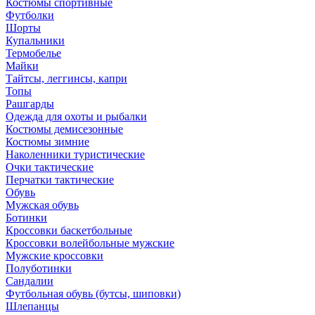
Костюмы спортивные
Футболки
Шорты
Купальники
Термобелье
Майки
Тайтсы, леггинсы, капри
Топы
Рашгарды
Одежда для охоты и рыбалки
Костюмы демисезонные
Костюмы зимние
Наколенники туристические
Очки тактические
Перчатки тактические
Обувь
Мужская обувь
Ботинки
Кроссовки баскетбольные
Кроссовки волейбольные мужские
Мужские кроссовки
Полуботинки
Сандалии
Футбольная обувь (бутсы, шиповки)
Шлепанцы