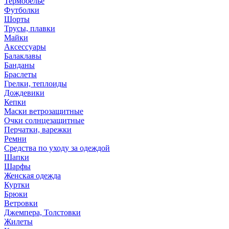
Термобелье
Футболки
Шорты
Трусы, плавки
Майки
Аксессуары
Балаклавы
Банданы
Браслеты
Грелки, теплоиды
Дождевики
Кепки
Маски ветрозащитные
Очки солнцезащитные
Перчатки, варежки
Ремни
Средства по уходу за одеждой
Шапки
Шарфы
Женская одежда
Куртки
Брюки
Ветровки
Джемпера, Толстовки
Жилеты