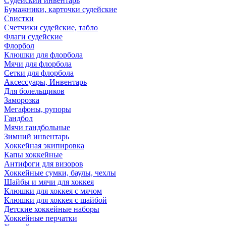
Судейский инвентарь
Бумажники, карточки судейские
Свистки
Счетчики судейские, табло
Флаги судейские
Флорбол
Клюшки для флорбола
Мячи для флорбола
Сетки для флорбола
Аксессуары, Инвентарь
Для болельщиков
Заморозка
Мегафоны, рупоры
Гандбол
Мячи гандбольные
Зимний инвентарь
Хоккейная экипировка
Капы хоккейные
Антифоги для визоров
Хоккейные сумки, баулы, чехлы
Шайбы и мячи для хоккея
Клюшки для хоккея с мячом
Клюшки для хоккея с шайбой
Детские хоккейные наборы
Хоккейные перчатки