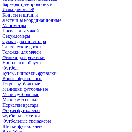
Барьеры тренировочные
Иглы для мячей
Конусы и штанги
Лестницы координационные
Манометры
Насосы для мячей
Секундомеры
Сумки для инвентаря
Тактические доски
Тележки для мячей
Фишки для разметки
Напольные обручи
Футбол
Бутсы, шиповки, футзалки
Ворота футбольные
Гетры футбольные
Манишки футбольные
Мячи футбольные
Мячи футзальные
Перчатки вратаря
Форма футбольная
Футбольные сетки
Футбольные тренажеры
Щитки футбольные
Волейбол