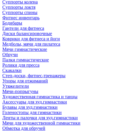
Суппорты колена
Суппорты локтя
Суппорты спины
Фитнес инвентарь
Бодибары
Гантели для фитнеса
Диски балансировочные
Коврики для фитнеса и йоги
Медболы, мячи для пилатеса
Мячи гимнастические
Обручи
Палки гимнастические
Ролики для пресса
Скакалки
Степ-доски, фитнес-тренажеры
Упоры для отжиманий
Утяжелители
Мячи-попрыгуны
Художественная гимнастика и танцы
Аксессуары для худ.гимнастики
Булавы для худ.гимнастики
Голеностопы для гимнастики
Ленты и палочки для худ.гимнастики
Мячи для художественной гимнастики
Обмотка для обручей