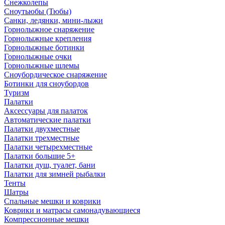
Снежколепы
Сноутьюбы (Тюбы)
Санки, ледянки, мини-лыжи
Горнолыжное снаряжение
Горнолыжные крепления
Горнолыжные ботинки
Горнолыжные очки
Горнолыжные шлемы
Сноубордическое снаряжение
Ботинки для сноубордов
Туризм
Палатки
Аксессуары для палаток
Автоматические палатки
Палатки двухместные
Палатки трехместные
Палатки четырехместные
Палатки большие 5+
Палатки душ, туалет, бани
Палатки для зимней рыбалки
Тенты
Шатры
Спальные мешки и коврики
Коврики и матрасы самонадувающиеся
Компрессионные мешки