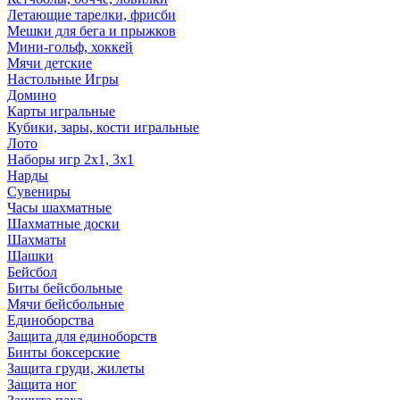
Летающие тарелки, фрисби
Мешки для бега и прыжков
Мини-гольф, хоккей
Мячи детские
Настольные Игры
Домино
Карты игральные
Кубики, зары, кости игральные
Лото
Наборы игр 2х1, 3х1
Нарды
Сувениры
Часы шахматные
Шахматные доски
Шахматы
Шашки
Бейсбол
Биты бейсбольные
Мячи бейсбольные
Единоборства
Защита для единоборств
Бинты боксерские
Защита груди, жилеты
Защита ног