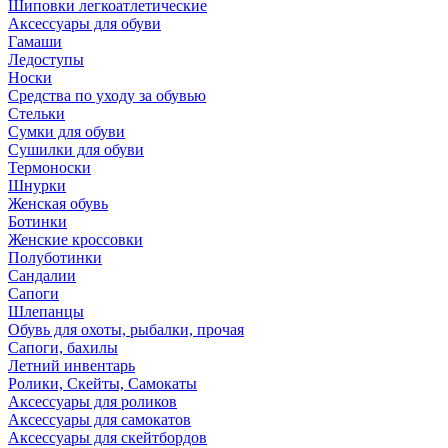
Шиповки легкоатлетические
Аксессуары для обуви
Гамаши
Ледоступы
Носки
Средства по уходу за обувью
Стельки
Сумки для обуви
Сушилки для обуви
Термоноски
Шнурки
Женская обувь
Ботинки
Женские кроссовки
Полуботинки
Сандалии
Сапоги
Шлепанцы
Обувь для охоты, рыбалки, прочая
Сапоги, бахилы
Летний инвентарь
Ролики, Скейты, Самокаты
Аксессуары для роликов
Аксессуары для самокатов
Аксессуары для скейтбордов