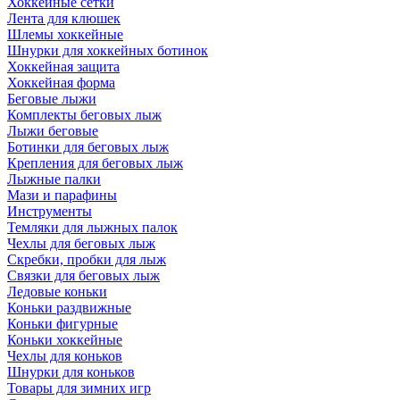
Хоккейные сетки
Лента для клюшек
Шлемы хоккейные
Шнурки для хоккейных ботинок
Хоккейная защита
Хоккейная форма
Беговые лыжи
Комплекты беговых лыж
Лыжи беговые
Ботинки для беговых лыж
Крепления для беговых лыж
Лыжные палки
Мази и парафины
Инструменты
Темляки для лыжных палок
Чехлы для беговых лыж
Скребки, пробки для лыж
Связки для беговых лыж
Ледовые коньки
Коньки раздвижные
Коньки фигурные
Коньки хоккейные
Чехлы для коньков
Шнурки для коньков
Товары для зимних игр