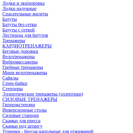
Лодки и экипировка
Лодки надувные
Спасательные жилеты
Батуты
Батуты без сетки
Батуты с сеткой
Лестницы для батутов
Тренажеры
КАРДИОТРЕНАЖЕРЫ
Беговые дорожки
Велотренажеры
Вибромассажеры
Гребные тренажеры
Мини велотренажеры
Сайклы
Спин-байки
Степперы
Эллиптические тренажеры (эллептики)
СИЛОВЫЕ ТРЕНАЖЕРЫ
Гиперэкстензии
Инверсионные столы
Силовые станции
Скамьи для пресса
Скамьи под штангу
Турники - брусья напольные для отжиманий