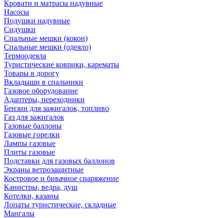
Кровати и матрасы надувные
Насосы
Подушки надувные
Сидушки
Спальные мешки (кокон)
Спальные мешки (одеяло)
Термоодеяла
Туристические коврики, карематы
Товары в дорогу
Вкладыши в спальники
Газовое оборудование
Адаптеры, переходники
Бензин для зажигалок, топливо
Газ для зажигалок
Газовые баллоны
Газовые горелки
Лампы газовые
Плиты газовые
Подставки для газовых баллонов
Экраны ветрозащитные
Костровое и бивачное снаряжение
Канистры, ведра, душ
Котелки, казаны
Лопаты туристические, складные
Мангалы