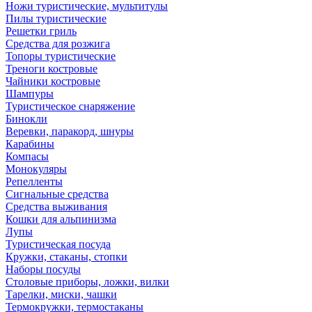
Ножи туристические, мультитулы
Пилы туристические
Решетки гриль
Средства для розжига
Топоры туристические
Треноги костровые
Чайники костровые
Шампуры
Туристическое снаряжение
Бинокли
Веревки, паракорд, шнуры
Карабины
Компасы
Монокуляры
Репелленты
Сигнальные средства
Средства выживания
Кошки для альпинизма
Лупы
Туристическая посуда
Кружки, стаканы, стопки
Наборы посуды
Столовые приборы, ложки, вилки
Тарелки, миски, чашки
Термокружки, термостаканы