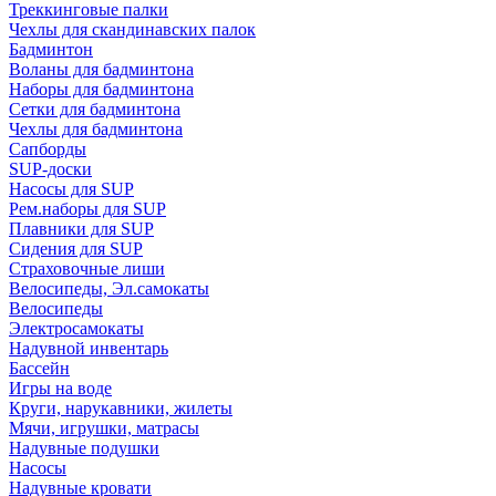
Треккинговые палки
Чехлы для скандинавских палок
Бадминтон
Воланы для бадминтона
Наборы для бадминтона
Сетки для бадминтона
Чехлы для бадминтона
Сапборды
SUP-доски
Насосы для SUP
Рем.наборы для SUP
Плавники для SUP
Сидения для SUP
Страховочные лиши
Велосипеды, Эл.самокаты
Велосипеды
Электросамокаты
Надувной инвентарь
Бассейн
Игры на воде
Круги, нарукавники, жилеты
Мячи, игрушки, матрасы
Надувные подушки
Насосы
Надувные кровати