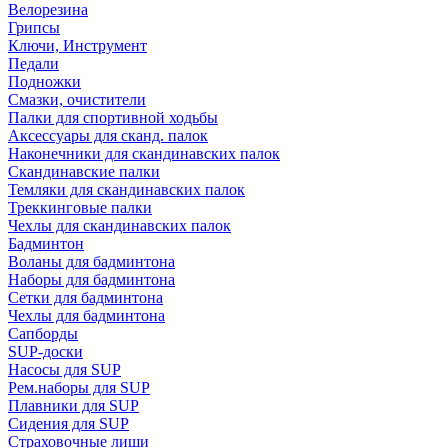
Велорезина
Грипсы
Ключи, Инструмент
Педали
Подножки
Смазки, очистители
Палки для спортивной ходьбы
Аксессуары для сканд. палок
Наконечники для скандинавских палок
Скандинавские палки
Темляки для скандинавских палок
Треккинговые палки
Чехлы для скандинавских палок
Бадминтон
Воланы для бадминтона
Наборы для бадминтона
Сетки для бадминтона
Чехлы для бадминтона
Сапборды
SUP-доски
Насосы для SUP
Рем.наборы для SUP
Плавники для SUP
Сидения для SUP
Страховочные лиши