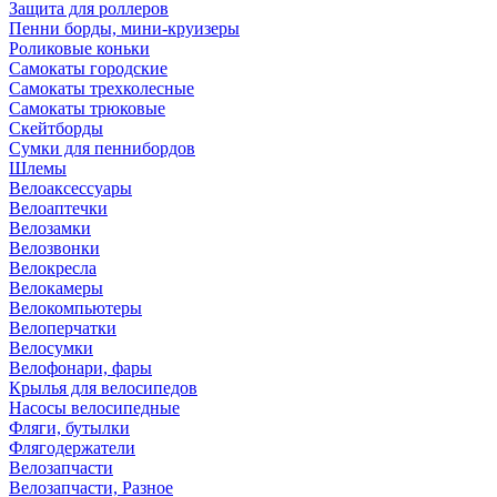
Защита для роллеров
Пенни борды, мини-круизеры
Роликовые коньки
Самокаты городские
Самокаты трехколесные
Самокаты трюковые
Скейтборды
Сумки для пеннибордов
Шлемы
Велоаксессуары
Велоаптечки
Велозамки
Велозвонки
Велокресла
Велокамеры
Велокомпьютеры
Велоперчатки
Велосумки
Велофонари, фары
Крылья для велосипедов
Насосы велосипедные
Фляги, бутылки
Флягодержатели
Велозапчасти
Велозапчасти, Разное