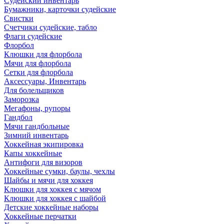
Судейский инвентарь
Бумажники, карточки судейские
Свистки
Счетчики судейские, табло
Флаги судейские
Флорбол
Клюшки для флорбола
Мячи для флорбола
Сетки для флорбола
Аксессуары, Инвентарь
Для болельщиков
Заморозка
Мегафоны, рупоры
Гандбол
Мячи гандбольные
Зимний инвентарь
Хоккейная экипировка
Капы хоккейные
Антифоги для визоров
Хоккейные сумки, баулы, чехлы
Шайбы и мячи для хоккея
Клюшки для хоккея с мячом
Клюшки для хоккея с шайбой
Детские хоккейные наборы
Хоккейные перчатки