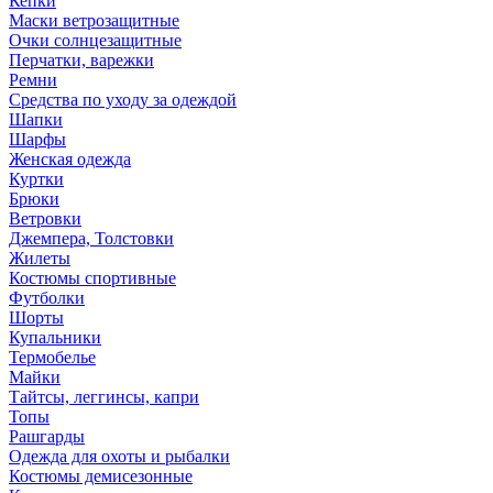
Кепки
Маски ветрозащитные
Очки солнцезащитные
Перчатки, варежки
Ремни
Средства по уходу за одеждой
Шапки
Шарфы
Женская одежда
Куртки
Брюки
Ветровки
Джемпера, Толстовки
Жилеты
Костюмы спортивные
Футболки
Шорты
Купальники
Термобелье
Майки
Тайтсы, леггинсы, капри
Топы
Рашгарды
Одежда для охоты и рыбалки
Костюмы демисезонные