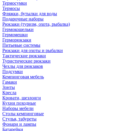
Термосумки
Термосы
Фляжки, бутылки для воды
Подарочные наборы
Рюкзаки (туризм, охота, рыбалка)
Гермокошельки
Гермомешки
Герморюкзаки
Питьевые системы
Рюкзаки для охоты и рыбалки
Тактические рюкзаки
Туристические рюкзаки
Чехлы для рюкзаков
Подсумки
Кемпинговая мебель
Гамаки
Зонты
Кресла
Кровати, шезлонги
Кухни походные
Наборы мебели
Столы кемпинговые
Стулья, табуреты
Фонари и лампы
Батарейки