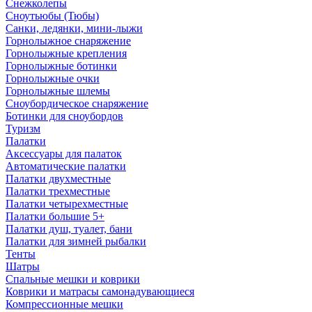
Снежколепы
Сноутьюбы (Тюбы)
Санки, ледянки, мини-лыжи
Горнолыжное снаряжение
Горнолыжные крепления
Горнолыжные ботинки
Горнолыжные очки
Горнолыжные шлемы
Сноубордическое снаряжение
Ботинки для сноубордов
Туризм
Палатки
Аксессуары для палаток
Автоматические палатки
Палатки двухместные
Палатки трехместные
Палатки четырехместные
Палатки большие 5+
Палатки душ, туалет, бани
Палатки для зимней рыбалки
Тенты
Шатры
Спальные мешки и коврики
Коврики и матрасы самонадувающиеся
Компрессионные мешки