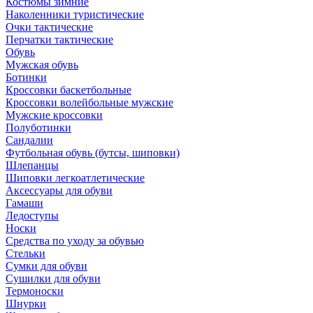
Костюмы зимние
Наколенники туристические
Очки тактические
Перчатки тактические
Обувь
Мужская обувь
Ботинки
Кроссовки баскетбольные
Кроссовки волейбольные мужские
Мужские кроссовки
Полуботинки
Сандалии
Футбольная обувь (бутсы, шиповки)
Шлепанцы
Шиповки легкоатлетические
Аксессуары для обуви
Гамаши
Ледоступы
Носки
Средства по уходу за обувью
Стельки
Сумки для обуви
Сушилки для обуви
Термоноски
Шнурки