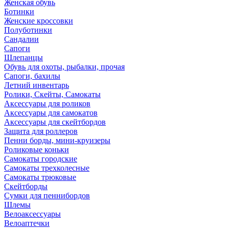
Женская обувь
Ботинки
Женские кроссовки
Полуботинки
Сандалии
Сапоги
Шлепанцы
Обувь для охоты, рыбалки, прочая
Сапоги, бахилы
Летний инвентарь
Ролики, Скейты, Самокаты
Аксессуары для роликов
Аксессуары для самокатов
Аксессуары для скейтбордов
Защита для роллеров
Пенни борды, мини-круизеры
Роликовые коньки
Самокаты городские
Самокаты трехколесные
Самокаты трюковые
Скейтборды
Сумки для пеннибордов
Шлемы
Велоаксессуары
Велоаптечки