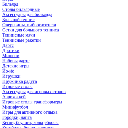
Бильярд
Столы бильярдные
Аксессуары для бильярда
Большой теннис
Овергрипы, виброгасители
Сетки для большого тенниса
Теннисные мячи
Теннисные ракетки
Дартс
Дротики
Мишени
Наборы дартс
Детские игры
Йо-йо
Игрушки
Пружинка радуга
Игровые столы
Аксессуары для игровых столов
Аэрохоккей
Игровые столы трансформеры
Минифутбол
Игры для активного отдыха
Городки, лапта
Кегли, боулинг, кольцебросы
Кетчболы, бочче, ловилки