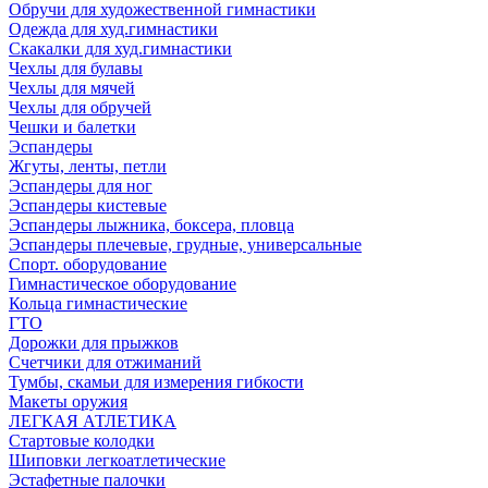
Обручи для художественной гимнастики
Одежда для худ.гимнастики
Скакалки для худ.гимнастики
Чехлы для булавы
Чехлы для мячей
Чехлы для обручей
Чешки и балетки
Эспандеры
Жгуты, ленты, петли
Эспандеры для ног
Эспандеры кистевые
Эспандеры лыжника, боксера, пловца
Эспандеры плечевые, грудные, универсальные
Спорт. оборудование
Гимнастическое оборудование
Кольца гимнастические
ГТО
Дорожки для прыжков
Счетчики для отжиманий
Тумбы, скамьи для измерения гибкости
Макеты оружия
ЛЕГКАЯ АТЛЕТИКА
Стартовые колодки
Шиповки легкоатлетические
Эстафетные палочки