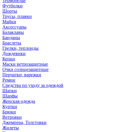
Термобелье
Футболки
Шорты
Трусы, плавки
Майки
Аксессуары
Балаклавы
Банданы
Браслеты
Грелки, теплоиды
Дождевики
Кепки
Маски ветрозащитные
Очки солнцезащитные
Перчатки, варежки
Ремни
Средства по уходу за одеждой
Шапки
Шарфы
Женская одежда
Куртки
Брюки
Ветровки
Джемпера, Толстовки
Жилеты