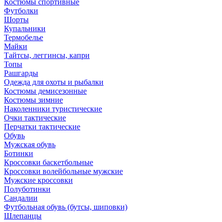
Костюмы спортивные
Футболки
Шорты
Купальники
Термобелье
Майки
Тайтсы, леггинсы, капри
Топы
Рашгарды
Одежда для охоты и рыбалки
Костюмы демисезонные
Костюмы зимние
Наколенники туристические
Очки тактические
Перчатки тактические
Обувь
Мужская обувь
Ботинки
Кроссовки баскетбольные
Кроссовки волейбольные мужские
Мужские кроссовки
Полуботинки
Сандалии
Футбольная обувь (бутсы, шиповки)
Шлепанцы