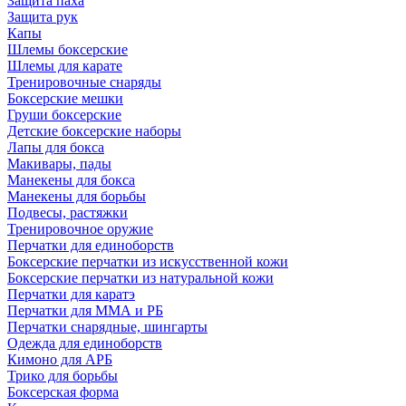
Защита паха
Защита рук
Капы
Шлемы боксерские
Шлемы для карате
Тренировочные снаряды
Боксерские мешки
Груши боксерские
Детские боксерские наборы
Лапы для бокса
Макивары, пады
Манекены для бокса
Манекены для борьбы
Подвесы, растяжки
Тренировочное оружие
Перчатки для единоборств
Боксерские перчатки из искусственной кожи
Боксерские перчатки из натуральной кожи
Перчатки для каратэ
Перчатки для ММА и РБ
Перчатки снарядные, шингарты
Одежда для единоборств
Кимоно для АРБ
Трико для борьбы
Боксерская форма