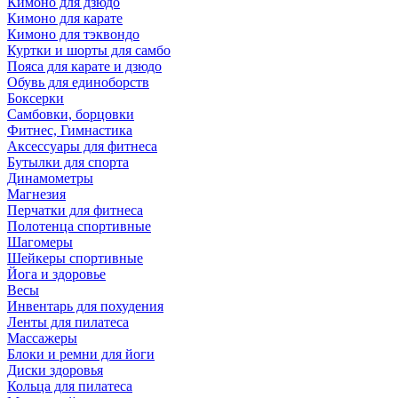
Кимоно для дзюдо
Кимоно для карате
Кимоно для тэквондо
Куртки и шорты для самбо
Пояса для карате и дзюдо
Обувь для единоборств
Боксерки
Самбовки, борцовки
Фитнес, Гимнастика
Аксессуары для фитнеса
Бутылки для спорта
Динамометры
Магнезия
Перчатки для фитнеса
Полотенца спортивные
Шагомеры
Шейкеры спортивные
Йога и здоровье
Весы
Инвентарь для похудения
Ленты для пилатеса
Массажеры
Блоки и ремни для йоги
Диски здоровья
Кольца для пилатеса