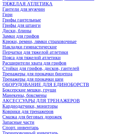
ТЯЖЕЛАЯ АТЛЕТИКА
Гантели для мужчин
Гири
Грифы гантельные
Грифы для штанги
Диски, блины
Замки для грифов
Крюки, ремни, лямки страховочные
Накладки гимнастические
Перчатки для тяжелой атлетики
Пояса для тяжелой атлетики
Расширители хвата для грифов
Стойки для грифов, дисков, гантелей
Тренажеры для прокачки бицепца
Тренажеры для прокачки шеи
ОБОРУДОВАНИЕ ДЛЯ ЕДИНОБОРСТВ
Боксерские мешки, груши
Манекены, боксмены
АКСЕССУАРЫ ДЛЯ ТРЕНАЖЕРОВ
Кардиодатчики, мониторы
Коврики для тренажеров
Смазка для беговых дорожек
Запасные части
Спорт. инвентарь
Тренировочный инвентарь