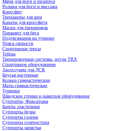
Мячи для йоги и пилатеса
Ролики для йоги и массажа
Кроссфит
Тренажеры для шеи
Канаты для кроссфита
Маски для тренировок
Парашют для бега
Подтягивания на турнике
Пояса скорости
Спортивные тросы
Тейпы
Тренировочные системы, петли TRX
Спортивное оборудование
Аксессуары для ДСК
Брусья настенные
Кольца гимнастические
Маты гимнастические
Турники
Шведские стенки и навесное оборудование
Суппорты, Фиксаторы
Бинты эластичные
Суппорты бедра
Суппорты голени
Суппорты голеностопа
Суппорты запястья