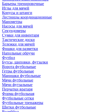
Барьеры тренировочные
Иглы для мячей
Конусы и штанги
Лестницы координационные
Манометры
Насосы для мячей
Секундомеры
Сумки для инвентаря
Тактические доски
Тележки для мячей
Фишки для разметки
Напольные обручи
Футбол
Бутсы, шиповки, футзалки
Ворота футбольные
Гетры футбольные
Манишки футбольные
Мячи футбольные
Мячи футзальные
Перчатки вратаря
Форма футбольная
Футбольные сетки
Футбольные тренажеры
Щитки футбольные
Волейбол