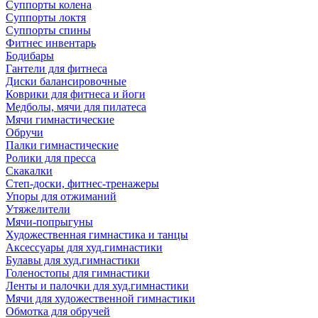
Суппорты колена
Суппорты локтя
Суппорты спины
Фитнес инвентарь
Бодибары
Гантели для фитнеса
Диски балансировочные
Коврики для фитнеса и йоги
Медболы, мячи для пилатеса
Мячи гимнастические
Обручи
Палки гимнастические
Ролики для пресса
Скакалки
Степ-доски, фитнес-тренажеры
Упоры для отжиманий
Утяжелители
Мячи-попрыгуны
Художественная гимнастика и танцы
Аксессуары для худ.гимнастики
Булавы для худ.гимнастики
Голеностопы для гимнастики
Ленты и палочки для худ.гимнастики
Мячи для художественной гимнастики
Обмотка для обручей