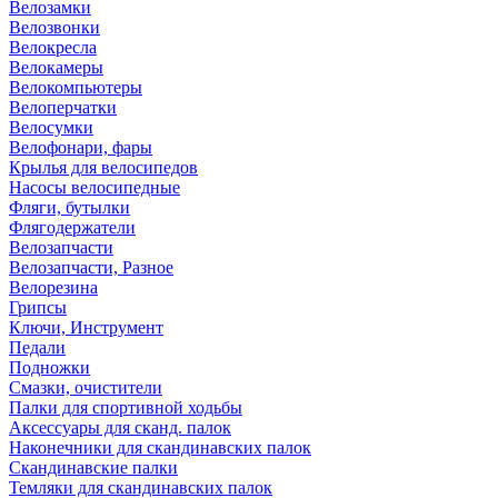
Велозамки
Велозвонки
Велокресла
Велокамеры
Велокомпьютеры
Велоперчатки
Велосумки
Велофонари, фары
Крылья для велосипедов
Насосы велосипедные
Фляги, бутылки
Флягодержатели
Велозапчасти
Велозапчасти, Разное
Велорезина
Грипсы
Ключи, Инструмент
Педали
Подножки
Смазки, очистители
Палки для спортивной ходьбы
Аксессуары для сканд. палок
Наконечники для скандинавских палок
Скандинавские палки
Темляки для скандинавских палок