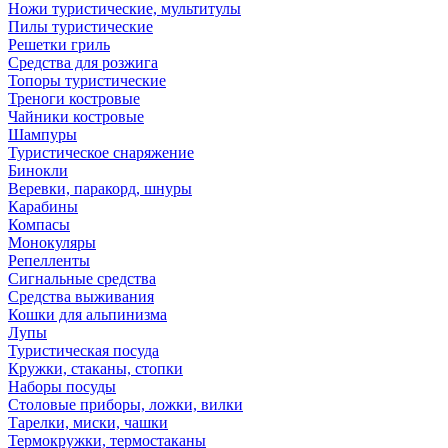
Ножи туристические, мультитулы
Пилы туристические
Решетки гриль
Средства для розжига
Топоры туристические
Треноги костровые
Чайники костровые
Шампуры
Туристическое снаряжение
Бинокли
Веревки, паракорд, шнуры
Карабины
Компасы
Монокуляры
Репелленты
Сигнальные средства
Средства выживания
Кошки для альпинизма
Лупы
Туристическая посуда
Кружки, стаканы, стопки
Наборы посуды
Столовые приборы, ложки, вилки
Тарелки, миски, чашки
Термокружки, термостаканы