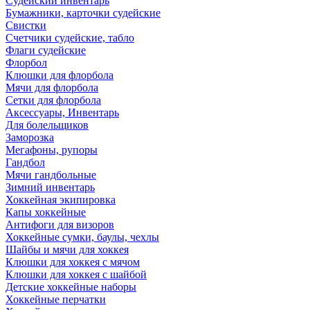
Судейский инвентарь
Бумажники, карточки судейские
Свистки
Счетчики судейские, табло
Флаги судейские
Флорбол
Клюшки для флорбола
Мячи для флорбола
Сетки для флорбола
Аксессуары, Инвентарь
Для болельщиков
Заморозка
Мегафоны, рупоры
Гандбол
Мячи гандбольные
Зимний инвентарь
Хоккейная экипировка
Капы хоккейные
Антифоги для визоров
Хоккейные сумки, баулы, чехлы
Шайбы и мячи для хоккея
Клюшки для хоккея с мячом
Клюшки для хоккея с шайбой
Детские хоккейные наборы
Хоккейные перчатки