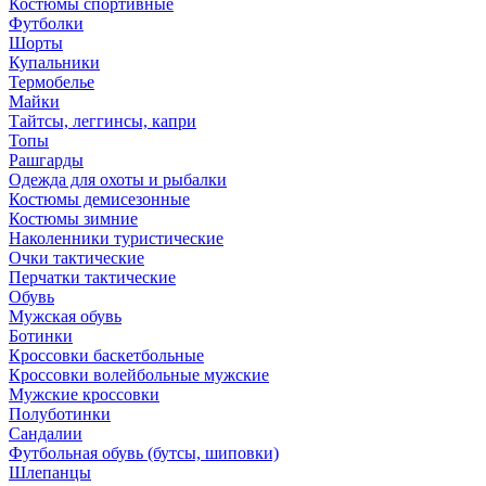
Костюмы спортивные
Футболки
Шорты
Купальники
Термобелье
Майки
Тайтсы, леггинсы, капри
Топы
Рашгарды
Одежда для охоты и рыбалки
Костюмы демисезонные
Костюмы зимние
Наколенники туристические
Очки тактические
Перчатки тактические
Обувь
Мужская обувь
Ботинки
Кроссовки баскетбольные
Кроссовки волейбольные мужские
Мужские кроссовки
Полуботинки
Сандалии
Футбольная обувь (бутсы, шиповки)
Шлепанцы