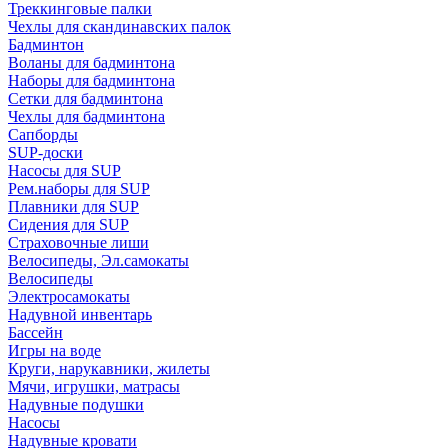
Треккинговые палки
Чехлы для скандинавских палок
Бадминтон
Воланы для бадминтона
Наборы для бадминтона
Сетки для бадминтона
Чехлы для бадминтона
Сапборды
SUP-доски
Насосы для SUP
Рем.наборы для SUP
Плавники для SUP
Сидения для SUP
Страховочные лиши
Велосипеды, Эл.самокаты
Велосипеды
Электросамокаты
Надувной инвентарь
Бассейн
Игры на воде
Круги, нарукавники, жилеты
Мячи, игрушки, матрасы
Надувные подушки
Насосы
Надувные кровати