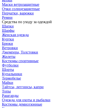
Кепки
Маски ветрозащитные
Очки солнцезащитные
Перчатки, варежки
Ремни
Средства по уходу за одеждой
Шапки
Шарфы
Женская одежда
Куртки
Брюки
Ветровки
Джемпера, Толстовки
Жилеты
Костюмы спортивные
Футболки
Шорты
Купальники
Термобелье
Майки
Тайтсы, леггинсы, капри
Топы
Рашгарды
Одежда для охоты и рыбалки
Костюмы демисезонные