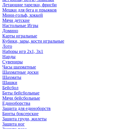
Летающие тарелки, фрисби
Мешки для бега и прыжков
Мини-гольф, хоккей
Мячи детские
Настольные Игры
Домино
Карты игральные
Кубики, зары, кости игральные
Лото
Наборы игр 2х1, 3х1
Нарды
Сувениры
Часы шахматные
Шахматные доски
Шахматы
Шашки
Бейсбол
Биты бейсбольные
Мячи бейсбольные
Единоборства
Защита для единоборств
Бинты боксерские
Защита груди, жилеты
Защита ног