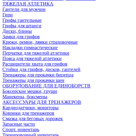
ТЯЖЕЛАЯ АТЛЕТИКА
Гантели для мужчин
Гири
Грифы гантельные
Грифы для штанги
Диски, блины
Замки для грифов
Крюки, ремни, лямки страховочные
Накладки гимнастические
Перчатки для тяжелой атлетики
Пояса для тяжелой атлетики
Расширители хвата для грифов
Стойки для грифов, дисков, гантелей
Тренажеры для прокачки бицепца
Тренажеры для прокачки шеи
ОБОРУДОВАНИЕ ДЛЯ ЕДИНОБОРСТВ
Боксерские мешки, груши
Манекены, боксмены
АКСЕССУАРЫ ДЛЯ ТРЕНАЖЕРОВ
Кардиодатчики, мониторы
Коврики для тренажеров
Смазка для беговых дорожек
Запасные части
Спорт. инвентарь
Тренировочный инвентарь