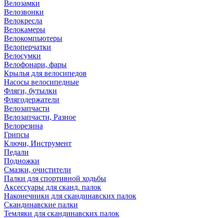
Велозамки
Велозвонки
Велокресла
Велокамеры
Велокомпьютеры
Велоперчатки
Велосумки
Велофонари, фары
Крылья для велосипедов
Насосы велосипедные
Фляги, бутылки
Флягодержатели
Велозапчасти
Велозапчасти, Разное
Велорезина
Грипсы
Ключи, Инструмент
Педали
Подножки
Смазки, очистители
Палки для спортивной ходьбы
Аксессуары для сканд. палок
Наконечники для скандинавских палок
Скандинавские палки
Темляки для скандинавских палок