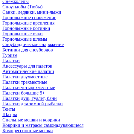
Снежколепы
Сноутьюбы (Тюбы)
Санки, ледянки, мини-лыжи
Горнолыжное снаряжение
Горнолыжные крепления
Горнолыжные ботинки
Горнолыжные очки
Горнолыжные шлемы
Сноубордическое снаряжение
Ботинки для сноубордов
Туризм
Палатки
Аксессуары для палаток
Автоматические палатки
Палатки двухместные
Палатки трехместные
Палатки четырехместные
Палатки большие 5+
Палатки душ, туалет, бани
Палатки для зимней рыбалки
Тенты
Шатры
Спальные мешки и коврики
Коврики и матрасы самонадувающиеся
Компрессионные мешки