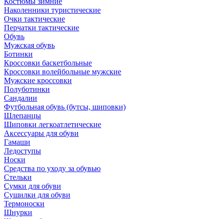
Костюмы зимние
Наколенники туристические
Очки тактические
Перчатки тактические
Обувь
Мужская обувь
Ботинки
Кроссовки баскетбольные
Кроссовки волейбольные мужские
Мужские кроссовки
Полуботинки
Сандалии
Футбольная обувь (бутсы, шиповки)
Шлепанцы
Шиповки легкоатлетические
Аксессуары для обуви
Гамаши
Ледоступы
Носки
Средства по уходу за обувью
Стельки
Сумки для обуви
Сушилки для обуви
Термоноски
Шнурки