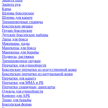
Защита паха
Защита рук
Капы
Шлемы боксерские
Шлемы для карате
Тренировочные снаряды
Боксерские мешки
Груши боксерские
Детские боксерские наборы
Лапы для бокса
Макивары, пады
Манекены для бокса
Манекены для борьбы
Подвесы, растяжки
Тренировочное оружие
Перчатки для единоборств
Боксерские перчатки из искусственной кожи
Боксерские перчатки из натуральной кожи
Перчатки для каратэ
Перчатки для ММА и РБ
Перчатки снарядные, шингарты
Одежда для единоборств
Кимоно для АРБ
Трико для борьбы
Боксерская форма