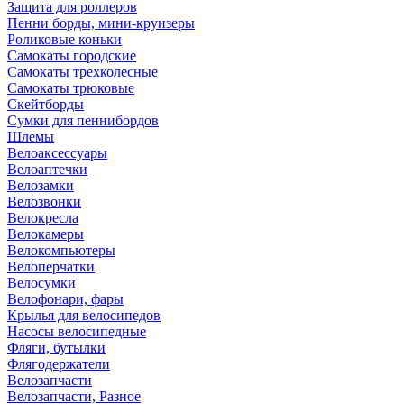
Защита для роллеров
Пенни борды, мини-круизеры
Роликовые коньки
Самокаты городские
Самокаты трехколесные
Самокаты трюковые
Скейтборды
Сумки для пеннибордов
Шлемы
Велоаксессуары
Велоаптечки
Велозамки
Велозвонки
Велокресла
Велокамеры
Велокомпьютеры
Велоперчатки
Велосумки
Велофонари, фары
Крылья для велосипедов
Насосы велосипедные
Фляги, бутылки
Флягодержатели
Велозапчасти
Велозапчасти, Разное