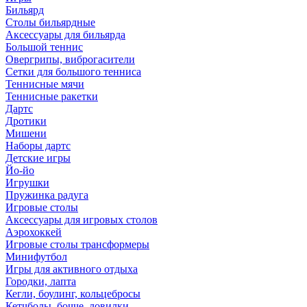
Бильярд
Столы бильярдные
Аксессуары для бильярда
Большой теннис
Овергрипы, виброгасители
Сетки для большого тенниса
Теннисные мячи
Теннисные ракетки
Дартс
Дротики
Мишени
Наборы дартс
Детские игры
Йо-йо
Игрушки
Пружинка радуга
Игровые столы
Аксессуары для игровых столов
Аэрохоккей
Игровые столы трансформеры
Минифутбол
Игры для активного отдыха
Городки, лапта
Кегли, боулинг, кольцебросы
Кетчболы, бочче, ловилки