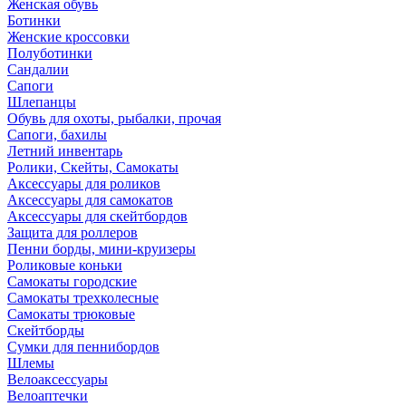
Женская обувь
Ботинки
Женские кроссовки
Полуботинки
Сандалии
Сапоги
Шлепанцы
Обувь для охоты, рыбалки, прочая
Сапоги, бахилы
Летний инвентарь
Ролики, Скейты, Самокаты
Аксессуары для роликов
Аксессуары для самокатов
Аксессуары для скейтбордов
Защита для роллеров
Пенни борды, мини-круизеры
Роликовые коньки
Самокаты городские
Самокаты трехколесные
Самокаты трюковые
Скейтборды
Сумки для пеннибордов
Шлемы
Велоаксессуары
Велоаптечки