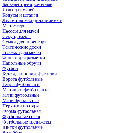
Барьеры тренировочные
Иглы для мячей
Конусы и штанги
Лестницы координационные
Манометры
Насосы для мячей
Секундомеры
Сумки для инвентаря
Тактические доски
Тележки для мячей
Фишки для разметки
Напольные обручи
Футбол
Бутсы, шиповки, футзалки
Ворота футбольные
Гетры футбольные
Манишки футбольные
Мячи футбольные
Мячи футзальные
Перчатки вратаря
Форма футбольная
Футбольные сетки
Футбольные тренажеры
Щитки футбольные
Волейбол