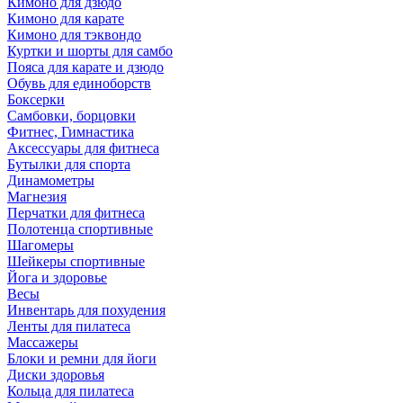
Кимоно для дзюдо
Кимоно для карате
Кимоно для тэквондо
Куртки и шорты для самбо
Пояса для карате и дзюдо
Обувь для единоборств
Боксерки
Самбовки, борцовки
Фитнес, Гимнастика
Аксессуары для фитнеса
Бутылки для спорта
Динамометры
Магнезия
Перчатки для фитнеса
Полотенца спортивные
Шагомеры
Шейкеры спортивные
Йога и здоровье
Весы
Инвентарь для похудения
Ленты для пилатеса
Массажеры
Блоки и ремни для йоги
Диски здоровья
Кольца для пилатеса