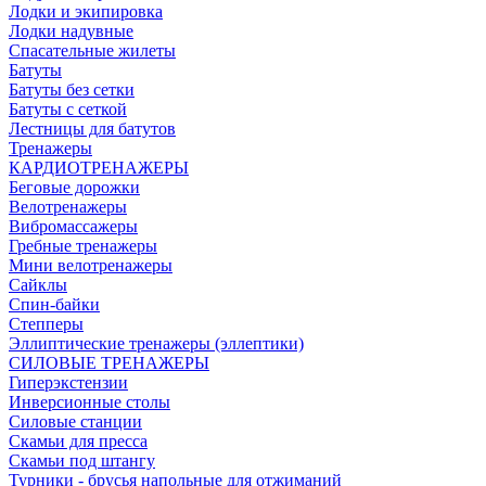
Лодки и экипировка
Лодки надувные
Спасательные жилеты
Батуты
Батуты без сетки
Батуты с сеткой
Лестницы для батутов
Тренажеры
КАРДИОТРЕНАЖЕРЫ
Беговые дорожки
Велотренажеры
Вибромассажеры
Гребные тренажеры
Мини велотренажеры
Сайклы
Спин-байки
Степперы
Эллиптические тренажеры (эллептики)
СИЛОВЫЕ ТРЕНАЖЕРЫ
Гиперэкстензии
Инверсионные столы
Силовые станции
Скамьи для пресса
Скамьи под штангу
Турники - брусья напольные для отжиманий