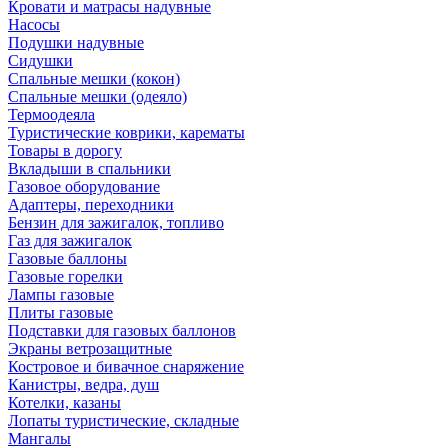
Кровати и матрасы надувные
Насосы
Подушки надувные
Сидушки
Спальные мешки (кокон)
Спальные мешки (одеяло)
Термоодеяла
Туристические коврики, карематы
Товары в дорогу
Вкладыши в спальники
Газовое оборудование
Адаптеры, переходники
Бензин для зажигалок, топливо
Газ для зажигалок
Газовые баллоны
Газовые горелки
Лампы газовые
Плиты газовые
Подставки для газовых баллонов
Экраны ветрозащитные
Костровое и бивачное снаряжение
Канистры, ведра, душ
Котелки, казаны
Лопаты туристические, складные
Мангалы