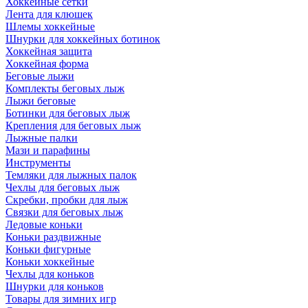
Хоккейные сетки
Лента для клюшек
Шлемы хоккейные
Шнурки для хоккейных ботинок
Хоккейная защита
Хоккейная форма
Беговые лыжи
Комплекты беговых лыж
Лыжи беговые
Ботинки для беговых лыж
Крепления для беговых лыж
Лыжные палки
Мази и парафины
Инструменты
Темляки для лыжных палок
Чехлы для беговых лыж
Скребки, пробки для лыж
Связки для беговых лыж
Ледовые коньки
Коньки раздвижные
Коньки фигурные
Коньки хоккейные
Чехлы для коньков
Шнурки для коньков
Товары для зимних игр