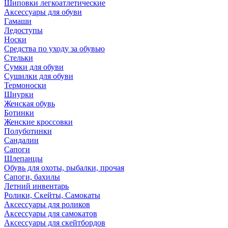
Шиповки легкоатлетические
Аксессуары для обуви
Гамаши
Ледоступы
Носки
Средства по уходу за обувью
Стельки
Сумки для обуви
Сушилки для обуви
Термоноски
Шнурки
Женская обувь
Ботинки
Женские кроссовки
Полуботинки
Сандалии
Сапоги
Шлепанцы
Обувь для охоты, рыбалки, прочая
Сапоги, бахилы
Летний инвентарь
Ролики, Скейты, Самокаты
Аксессуары для роликов
Аксессуары для самокатов
Аксессуары для скейтбордов