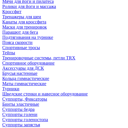
Мячи для йоги и пилатеса
Ролики для йоги и массажа
Кроссфит
Тренажеры для шеи
Канаты для кроссфита
Маски для тренировок
Парашют для бега
Подтягивания на турнике
Пояса скорости
Спортивные тросы
Тейпы
Тренировочные системы, петли TRX
Спортивное оборудование
Аксессуары для ДСК
Брусья настенные
Кольца гимнастические
Маты гимнастические
Турники
Шведские стенки и навесное оборудование
Суппорты, Фиксаторы
Бинты эластичные
Суппорты бедра
Суппорты голени
Суппорты голеностопа
Суппорты запястья