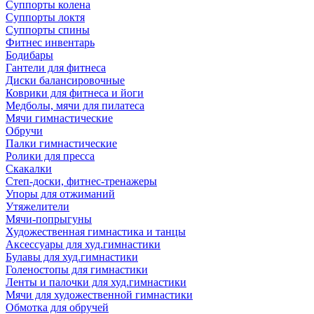
Суппорты колена
Суппорты локтя
Суппорты спины
Фитнес инвентарь
Бодибары
Гантели для фитнеса
Диски балансировочные
Коврики для фитнеса и йоги
Медболы, мячи для пилатеса
Мячи гимнастические
Обручи
Палки гимнастические
Ролики для пресса
Скакалки
Степ-доски, фитнес-тренажеры
Упоры для отжиманий
Утяжелители
Мячи-попрыгуны
Художественная гимнастика и танцы
Аксессуары для худ.гимнастики
Булавы для худ.гимнастики
Голеностопы для гимнастики
Ленты и палочки для худ.гимнастики
Мячи для художественной гимнастики
Обмотка для обручей