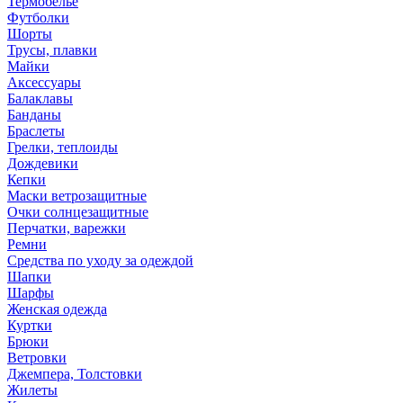
Термобелье
Футболки
Шорты
Трусы, плавки
Майки
Аксессуары
Балаклавы
Банданы
Браслеты
Грелки, теплоиды
Дождевики
Кепки
Маски ветрозащитные
Очки солнцезащитные
Перчатки, варежки
Ремни
Средства по уходу за одеждой
Шапки
Шарфы
Женская одежда
Куртки
Брюки
Ветровки
Джемпера, Толстовки
Жилеты