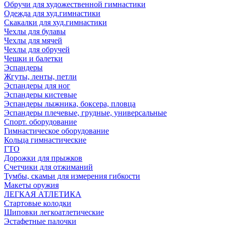
Обручи для художественной гимнастики
Одежда для худ.гимнастики
Скакалки для худ.гимнастики
Чехлы для булавы
Чехлы для мячей
Чехлы для обручей
Чешки и балетки
Эспандеры
Жгуты, ленты, петли
Эспандеры для ног
Эспандеры кистевые
Эспандеры лыжника, боксера, пловца
Эспандеры плечевые, грудные, универсальные
Спорт. оборудование
Гимнастическое оборудование
Кольца гимнастические
ГТО
Дорожки для прыжков
Счетчики для отжиманий
Тумбы, скамьи для измерения гибкости
Макеты оружия
ЛЕГКАЯ АТЛЕТИКА
Стартовые колодки
Шиповки легкоатлетические
Эстафетные палочки