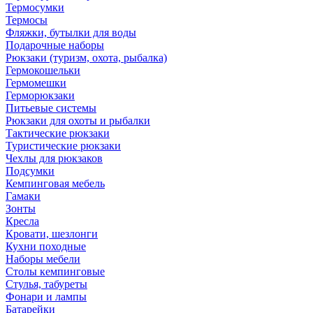
Термосумки
Термосы
Фляжки, бутылки для воды
Подарочные наборы
Рюкзаки (туризм, охота, рыбалка)
Гермокошельки
Гермомешки
Герморюкзаки
Питьевые системы
Рюкзаки для охоты и рыбалки
Тактические рюкзаки
Туристические рюкзаки
Чехлы для рюкзаков
Подсумки
Кемпинговая мебель
Гамаки
Зонты
Кресла
Кровати, шезлонги
Кухни походные
Наборы мебели
Столы кемпинговые
Стулья, табуреты
Фонари и лампы
Батарейки