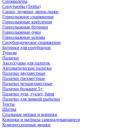
Снежколепы
Сноутьюбы (Тюбы)
Санки, ледянки, мини-лыжи
Горнолыжное снаряжение
Горнолыжные крепления
Горнолыжные ботинки
Горнолыжные очки
Горнолыжные шлемы
Сноубордическое снаряжение
Ботинки для сноубордов
Туризм
Палатки
Аксессуары для палаток
Автоматические палатки
Палатки двухместные
Палатки трехместные
Палатки четырехместные
Палатки большие 5+
Палатки душ, туалет, бани
Палатки для зимней рыбалки
Тенты
Шатры
Спальные мешки и коврики
Коврики и матрасы самонадувающиеся
Компрессионные мешки