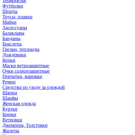
Термобелье
Футболки
Шорты
Трусы, плавки
Майки
Аксессуары
Балаклавы
Банданы
Браслеты
Грелки, теплоиды
Дождевики
Кепки
Маски ветрозащитные
Очки солнцезащитные
Перчатки, варежки
Ремни
Средства по уходу за одеждой
Шапки
Шарфы
Женская одежда
Куртки
Брюки
Ветровки
Джемпера, Толстовки
Жилеты