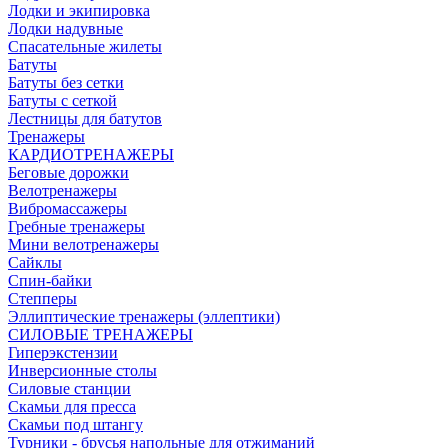
Лодки и экипировка
Лодки надувные
Спасательные жилеты
Батуты
Батуты без сетки
Батуты с сеткой
Лестницы для батутов
Тренажеры
КАРДИОТРЕНАЖЕРЫ
Беговые дорожки
Велотренажеры
Вибромассажеры
Гребные тренажеры
Мини велотренажеры
Сайклы
Спин-байки
Степперы
Эллиптические тренажеры (эллептики)
СИЛОВЫЕ ТРЕНАЖЕРЫ
Гиперэкстензии
Инверсионные столы
Силовые станции
Скамьи для пресса
Скамьи под штангу
Турники - брусья напольные для отжиманий