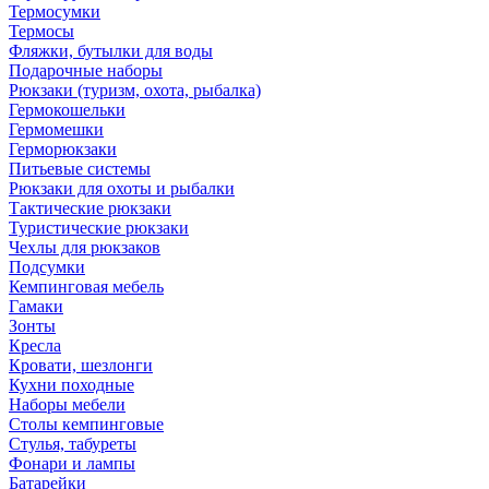
Термосумки
Термосы
Фляжки, бутылки для воды
Подарочные наборы
Рюкзаки (туризм, охота, рыбалка)
Гермокошельки
Гермомешки
Герморюкзаки
Питьевые системы
Рюкзаки для охоты и рыбалки
Тактические рюкзаки
Туристические рюкзаки
Чехлы для рюкзаков
Подсумки
Кемпинговая мебель
Гамаки
Зонты
Кресла
Кровати, шезлонги
Кухни походные
Наборы мебели
Столы кемпинговые
Стулья, табуреты
Фонари и лампы
Батарейки