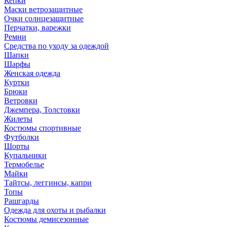
Кепки
Маски ветрозащитные
Очки солнцезащитные
Перчатки, варежки
Ремни
Средства по уходу за одеждой
Шапки
Шарфы
Женская одежда
Куртки
Брюки
Ветровки
Джемпера, Толстовки
Жилеты
Костюмы спортивные
Футболки
Шорты
Купальники
Термобелье
Майки
Тайтсы, леггинсы, капри
Топы
Рашгарды
Одежда для охоты и рыбалки
Костюмы демисезонные