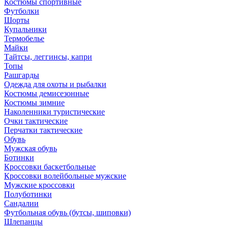
Костюмы спортивные
Футболки
Шорты
Купальники
Термобелье
Майки
Тайтсы, леггинсы, капри
Топы
Рашгарды
Одежда для охоты и рыбалки
Костюмы демисезонные
Костюмы зимние
Наколенники туристические
Очки тактические
Перчатки тактические
Обувь
Мужская обувь
Ботинки
Кроссовки баскетбольные
Кроссовки волейбольные мужские
Мужские кроссовки
Полуботинки
Сандалии
Футбольная обувь (бутсы, шиповки)
Шлепанцы