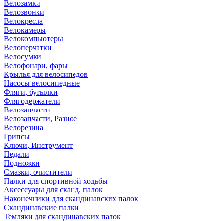
Велозамки
Велозвонки
Велокресла
Велокамеры
Велокомпьютеры
Велоперчатки
Велосумки
Велофонари, фары
Крылья для велосипедов
Насосы велосипедные
Фляги, бутылки
Флягодержатели
Велозапчасти
Велозапчасти, Разное
Велорезина
Грипсы
Ключи, Инструмент
Педали
Подножки
Смазки, очистители
Палки для спортивной ходьбы
Аксессуары для сканд. палок
Наконечники для скандинавских палок
Скандинавские палки
Темляки для скандинавских палок