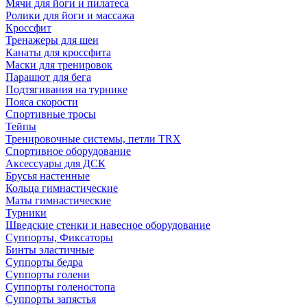
Мячи для йоги и пилатеса
Ролики для йоги и массажа
Кроссфит
Тренажеры для шеи
Канаты для кроссфита
Маски для тренировок
Парашют для бега
Подтягивания на турнике
Пояса скорости
Спортивные тросы
Тейпы
Тренировочные системы, петли TRX
Спортивное оборудование
Аксессуары для ДСК
Брусья настенные
Кольца гимнастические
Маты гимнастические
Турники
Шведские стенки и навесное оборудование
Суппорты, Фиксаторы
Бинты эластичные
Суппорты бедра
Суппорты голени
Суппорты голеностопа
Суппорты запястья