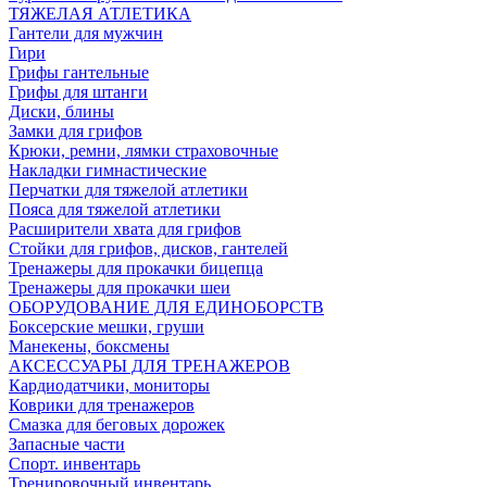
ТЯЖЕЛАЯ АТЛЕТИКА
Гантели для мужчин
Гири
Грифы гантельные
Грифы для штанги
Диски, блины
Замки для грифов
Крюки, ремни, лямки страховочные
Накладки гимнастические
Перчатки для тяжелой атлетики
Пояса для тяжелой атлетики
Расширители хвата для грифов
Стойки для грифов, дисков, гантелей
Тренажеры для прокачки бицепца
Тренажеры для прокачки шеи
ОБОРУДОВАНИЕ ДЛЯ ЕДИНОБОРСТВ
Боксерские мешки, груши
Манекены, боксмены
АКСЕССУАРЫ ДЛЯ ТРЕНАЖЕРОВ
Кардиодатчики, мониторы
Коврики для тренажеров
Смазка для беговых дорожек
Запасные части
Спорт. инвентарь
Тренировочный инвентарь