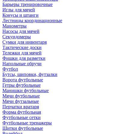
Барьеры тренировочные
Иглы для мячей
Конусы и штанги
Лестницы координационные
Манометры
Насосы для мячей
Секундомеры
Сумки для инвентаря
Тактические доски
Тележки для мячей
Фишки для разметки
Напольные обручи
Футбол
Бутсы, шиповки, футзалки
Ворота футбольные
Гетры футбольные
Манишки футбольные
Мячи футбольные
Мячи футзальные
Перчатки вратаря
Форма футбольная
Футбольные сетки
Футбольные тренажеры
Щитки футбольные
Волейбол