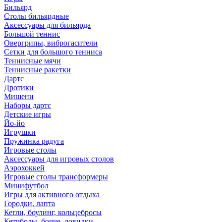
Бильярд
Столы бильярдные
Аксессуары для бильярда
Большой теннис
Овергрипы, виброгасители
Сетки для большого тенниса
Теннисные мячи
Теннисные ракетки
Дартс
Дротики
Мишени
Наборы дартс
Детские игры
Йо-йо
Игрушки
Пружинка радуга
Игровые столы
Аксессуары для игровых столов
Аэрохоккей
Игровые столы трансформеры
Минифутбол
Игры для активного отдыха
Городки, лапта
Кегли, боулинг, кольцебросы
Кетчболы, бочче, ловилки