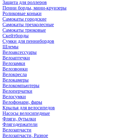
Защита для роллеров
Пенни борды, мини-круизеры
Роликовые коньки
Самокаты городские
Самокаты трехколесные
Самокаты трюковые
Скейтборды
Сумки для пеннибордов
Шлемы
Велоаксессуары
Велоаптечки
Велозамки
Велозвонки
Велокресла
Велокамеры
Велокомпьютеры
Велоперчатки
Велосумки
Велофонари, фары
Крылья для велосипедов
Насосы велосипедные
Фляги, бутылки
Флягодержатели
Велозапчасти
Велозапчасти, Разное