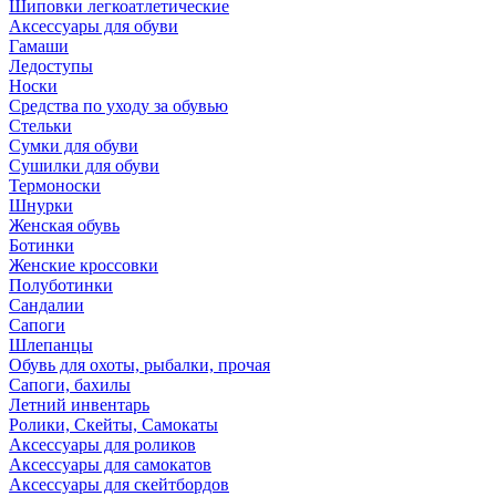
Шиповки легкоатлетические
Аксессуары для обуви
Гамаши
Ледоступы
Носки
Средства по уходу за обувью
Стельки
Сумки для обуви
Сушилки для обуви
Термоноски
Шнурки
Женская обувь
Ботинки
Женские кроссовки
Полуботинки
Сандалии
Сапоги
Шлепанцы
Обувь для охоты, рыбалки, прочая
Сапоги, бахилы
Летний инвентарь
Ролики, Скейты, Самокаты
Аксессуары для роликов
Аксессуары для самокатов
Аксессуары для скейтбордов