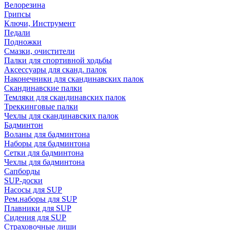
Велорезина
Грипсы
Ключи, Инструмент
Педали
Подножки
Смазки, очистители
Палки для спортивной ходьбы
Аксессуары для сканд. палок
Наконечники для скандинавских палок
Скандинавские палки
Темляки для скандинавских палок
Треккинговые палки
Чехлы для скандинавских палок
Бадминтон
Воланы для бадминтона
Наборы для бадминтона
Сетки для бадминтона
Чехлы для бадминтона
Сапборды
SUP-доски
Насосы для SUP
Рем.наборы для SUP
Плавники для SUP
Сидения для SUP
Страховочные лиши