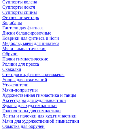
Суппорты колена
Суппорты локтя
Суппорты спины
Фитнес инвентарь
Бодибары
Гантели для фитнеса
Диски балансировочные
Коврики для фитнеса и йоги
Медболы, мячи для пилатеса
Мячи гимнастические
Обручи
Палки гимнастические
Ролики для пресса
Скакалки
Степ-доски, фитнес-тренажеры
Упоры для отжиманий
Утяжелители
Мячи-попрыгуны
Художественная гимнастика и танцы
Аксессуары для худ.гимнастики
Булавы для худ.гимнастики
Голеностопы для гимнастики
Ленты и палочки для худ.гимнастики
Мячи для художественной гимнастики
Обмотка для обручей