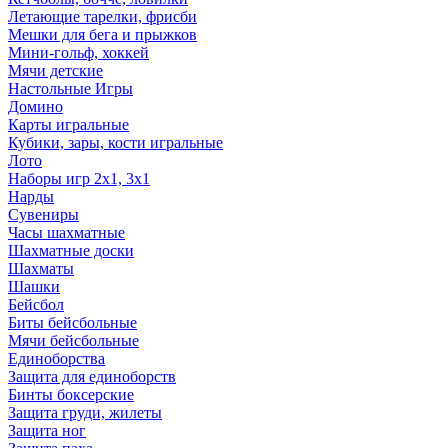
Летающие тарелки, фрисби
Мешки для бега и прыжков
Мини-гольф, хоккей
Мячи детские
Настольные Игры
Домино
Карты игральные
Кубики, зары, кости игральные
Лото
Наборы игр 2х1, 3х1
Нарды
Сувениры
Часы шахматные
Шахматные доски
Шахматы
Шашки
Бейсбол
Биты бейсбольные
Мячи бейсбольные
Единоборства
Защита для единоборств
Бинты боксерские
Защита груди, жилеты
Защита ног