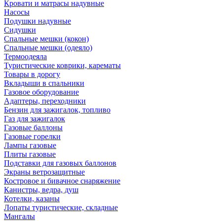
Кровати и матрасы надувные
Насосы
Подушки надувные
Сидушки
Спальные мешки (кокон)
Спальные мешки (одеяло)
Термоодеяла
Туристические коврики, карематы
Товары в дорогу
Вкладыши в спальники
Газовое оборудование
Адаптеры, переходники
Бензин для зажигалок, топливо
Газ для зажигалок
Газовые баллоны
Газовые горелки
Лампы газовые
Плиты газовые
Подставки для газовых баллонов
Экраны ветрозащитные
Костровое и бивачное снаряжение
Канистры, ведра, душ
Котелки, казаны
Лопаты туристические, складные
Мангалы