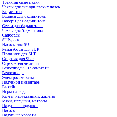
Треккинговые палки
Чехлы для скандинавских палок
Бадминтон
Воланы для бадминтона
Наборы для бадминтона
Сетки для бадминтона
Чехлы для бадминтона
Сапборды
SUP-доски
Насосы для SUP
Рем.наборы для SUP
Плавники для SUP
Сидения для SUP
Страховочные лиши
Велосипеды, Эл.самокаты
Велосипеды
Электросамокаты
Надувной инвентарь
Бассейн
Игры на воде
Круги, нарукавники, жилеты
Мячи, игрушки, матрасы
Надувные подушки
Насосы
Надувные кровати