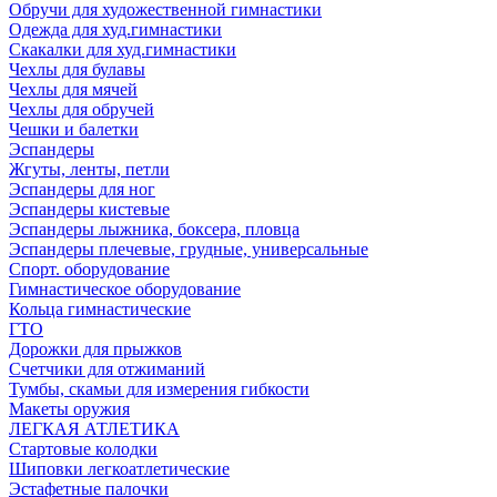
Обручи для художественной гимнастики
Одежда для худ.гимнастики
Скакалки для худ.гимнастики
Чехлы для булавы
Чехлы для мячей
Чехлы для обручей
Чешки и балетки
Эспандеры
Жгуты, ленты, петли
Эспандеры для ног
Эспандеры кистевые
Эспандеры лыжника, боксера, пловца
Эспандеры плечевые, грудные, универсальные
Спорт. оборудование
Гимнастическое оборудование
Кольца гимнастические
ГТО
Дорожки для прыжков
Счетчики для отжиманий
Тумбы, скамьи для измерения гибкости
Макеты оружия
ЛЕГКАЯ АТЛЕТИКА
Стартовые колодки
Шиповки легкоатлетические
Эстафетные палочки