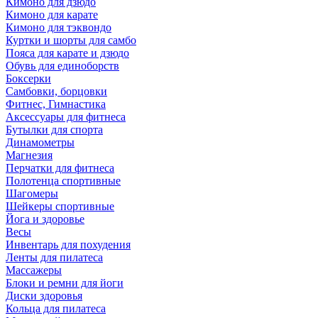
Кимоно для дзюдо
Кимоно для карате
Кимоно для тэквондо
Куртки и шорты для самбо
Пояса для карате и дзюдо
Обувь для единоборств
Боксерки
Самбовки, борцовки
Фитнес, Гимнастика
Аксессуары для фитнеса
Бутылки для спорта
Динамометры
Магнезия
Перчатки для фитнеса
Полотенца спортивные
Шагомеры
Шейкеры спортивные
Йога и здоровье
Весы
Инвентарь для похудения
Ленты для пилатеса
Массажеры
Блоки и ремни для йоги
Диски здоровья
Кольца для пилатеса