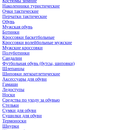
Костюмы зимние
Наколенники туристические
Очки тактические
Перчатки тактические
Обувь
Мужская обувь
Ботинки
Кроссовки баскетбольные
Кроссовки волейбольные мужские
Мужские кроссовки
Полуботинки
Сандалии
Футбольная обувь (бутсы, шиповки)
Шлепанцы
Шиповки легкоатлетические
Аксессуары для обуви
Гамаши
Ледоступы
Носки
Средства по уходу за обувью
Стельки
Сумки для обуви
Сушилки для обуви
Термоноски
Шнурки