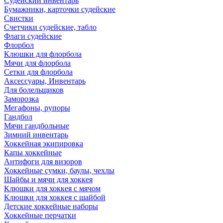
Судейский инвентарь
Бумажники, карточки судейские
Свистки
Счетчики судейские, табло
Флаги судейские
Флорбол
Клюшки для флорбола
Мячи для флорбола
Сетки для флорбола
Аксессуары, Инвентарь
Для болельщиков
Заморозка
Мегафоны, рупоры
Гандбол
Мячи гандбольные
Зимний инвентарь
Хоккейная экипировка
Капы хоккейные
Антифоги для визоров
Хоккейные сумки, баулы, чехлы
Шайбы и мячи для хоккея
Клюшки для хоккея с мячом
Клюшки для хоккея с шайбой
Детские хоккейные наборы
Хоккейные перчатки