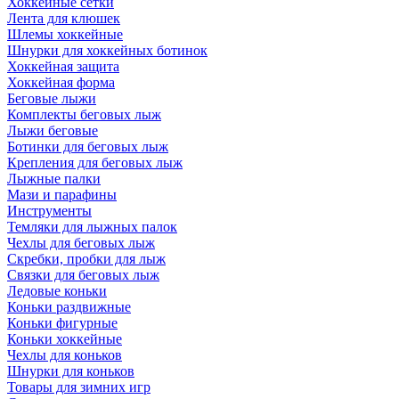
Хоккейные сетки
Лента для клюшек
Шлемы хоккейные
Шнурки для хоккейных ботинок
Хоккейная защита
Хоккейная форма
Беговые лыжи
Комплекты беговых лыж
Лыжи беговые
Ботинки для беговых лыж
Крепления для беговых лыж
Лыжные палки
Мази и парафины
Инструменты
Темляки для лыжных палок
Чехлы для беговых лыж
Скребки, пробки для лыж
Связки для беговых лыж
Ледовые коньки
Коньки раздвижные
Коньки фигурные
Коньки хоккейные
Чехлы для коньков
Шнурки для коньков
Товары для зимних игр