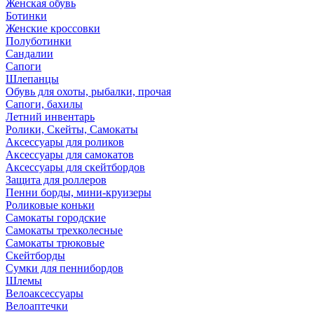
Женская обувь
Ботинки
Женские кроссовки
Полуботинки
Сандалии
Сапоги
Шлепанцы
Обувь для охоты, рыбалки, прочая
Сапоги, бахилы
Летний инвентарь
Ролики, Скейты, Самокаты
Аксессуары для роликов
Аксессуары для самокатов
Аксессуары для скейтбордов
Защита для роллеров
Пенни борды, мини-круизеры
Роликовые коньки
Самокаты городские
Самокаты трехколесные
Самокаты трюковые
Скейтборды
Сумки для пеннибордов
Шлемы
Велоаксессуары
Велоаптечки