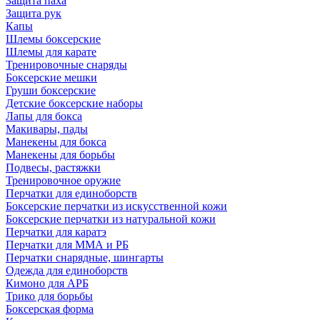
Защита паха
Защита рук
Капы
Шлемы боксерские
Шлемы для карате
Тренировочные снаряды
Боксерские мешки
Груши боксерские
Детские боксерские наборы
Лапы для бокса
Макивары, пады
Манекены для бокса
Манекены для борьбы
Подвесы, растяжки
Тренировочное оружие
Перчатки для единоборств
Боксерские перчатки из искусственной кожи
Боксерские перчатки из натуральной кожи
Перчатки для каратэ
Перчатки для ММА и РБ
Перчатки снарядные, шингарты
Одежда для единоборств
Кимоно для АРБ
Трико для борьбы
Боксерская форма