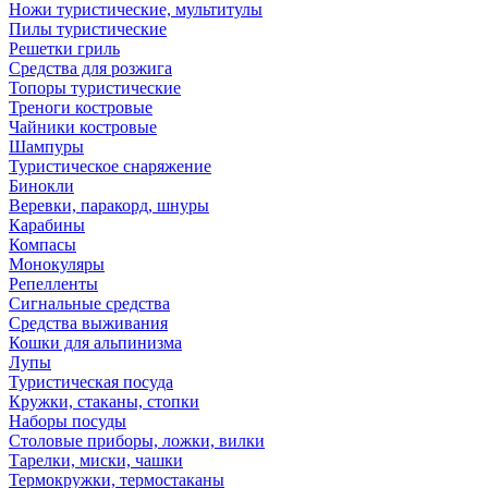
Ножи туристические, мультитулы
Пилы туристические
Решетки гриль
Средства для розжига
Топоры туристические
Треноги костровые
Чайники костровые
Шампуры
Туристическое снаряжение
Бинокли
Веревки, паракорд, шнуры
Карабины
Компасы
Монокуляры
Репелленты
Сигнальные средства
Средства выживания
Кошки для альпинизма
Лупы
Туристическая посуда
Кружки, стаканы, стопки
Наборы посуды
Столовые приборы, ложки, вилки
Тарелки, миски, чашки
Термокружки, термостаканы