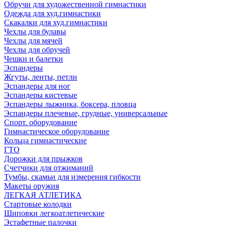
Обручи для художественной гимнастики
Одежда для худ.гимнастики
Скакалки для худ.гимнастики
Чехлы для булавы
Чехлы для мячей
Чехлы для обручей
Чешки и балетки
Эспандеры
Жгуты, ленты, петли
Эспандеры для ног
Эспандеры кистевые
Эспандеры лыжника, боксера, пловца
Эспандеры плечевые, грудные, универсальные
Спорт. оборудование
Гимнастическое оборудование
Кольца гимнастические
ГТО
Дорожки для прыжков
Счетчики для отжиманий
Тумбы, скамьи для измерения гибкости
Макеты оружия
ЛЕГКАЯ АТЛЕТИКА
Стартовые колодки
Шиповки легкоатлетические
Эстафетные палочки