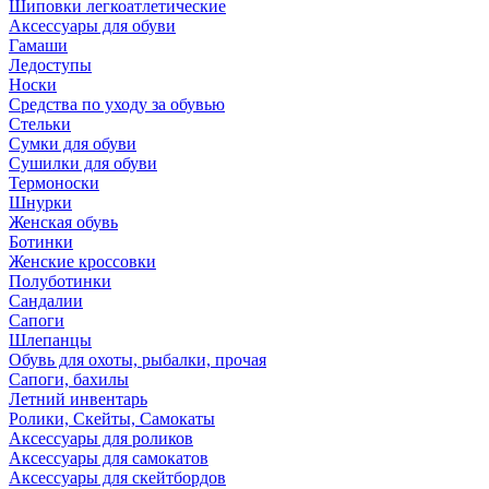
Шиповки легкоатлетические
Аксессуары для обуви
Гамаши
Ледоступы
Носки
Средства по уходу за обувью
Стельки
Сумки для обуви
Сушилки для обуви
Термоноски
Шнурки
Женская обувь
Ботинки
Женские кроссовки
Полуботинки
Сандалии
Сапоги
Шлепанцы
Обувь для охоты, рыбалки, прочая
Сапоги, бахилы
Летний инвентарь
Ролики, Скейты, Самокаты
Аксессуары для роликов
Аксессуары для самокатов
Аксессуары для скейтбордов