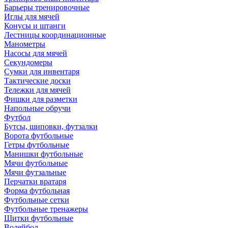
Барьеры тренировочные
Иглы для мячей
Конусы и штанги
Лестницы координационные
Манометры
Насосы для мячей
Секундомеры
Сумки для инвентаря
Тактические доски
Тележки для мячей
Фишки для разметки
Напольные обручи
Футбол
Бутсы, шиповки, футзалки
Ворота футбольные
Гетры футбольные
Манишки футбольные
Мячи футбольные
Мячи футзальные
Перчатки вратаря
Форма футбольная
Футбольные сетки
Футбольные тренажеры
Щитки футбольные
Волейбол