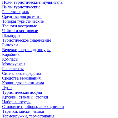
Ножи туристические, мультитулы
Пилы туристические
Решетки гриль
Средства для розжига
Топоры туристические
Треноги костровые
Чайники костровые
Шампуры
Туристическое снаряжение
Бинокли
Веревки, паракорд, шнуры
Карабины
Компасы
Монокуляры
Репелленты
Сигнальные средства
Средства выживания
Кошки для альпинизма
Лупы
Туристическая посуда
Кружки, стаканы, стопки
Наборы посуды
Столовые приборы, ложки, вилки
Тарелки, миски, чашки
Термокружки, термостаканы