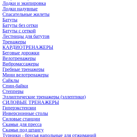
Лодки и экипировка
Лодки надувные
Спасательные жилеты
Батуты
Батуты без сетки
Батуты с сеткой
Лестницы для батутов
Тренажеры
КАРДИОТРЕНАЖЕРЫ
Беговые дорожки
Велотренажеры
Вибромассажеры
Гребные тренажеры
Мини велотренажеры
Сайклы
Спин-байки
Степперы
Эллиптические тренажеры (эллептики)
СИЛОВЫЕ ТРЕНАЖЕРЫ
Гиперэкстензии
Инверсионные столы
Силовые станции
Скамьи для пресса
Скамьи под штангу
Турники - брусья напольные для отжиманий