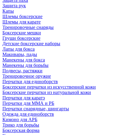
Защита паха
Защита рук
Капы
Шлемы боксерские
Шлемы для карате
Тренировочные снаряды
Боксерские мешки
Груши боксерские
Детские боксерские наборы
Лапы для бокса
Макивары, пады
Манекены для бокса
Манекены для борьбы
Подвесы, растяжки
Тренировочное оружие
Перчатки для единоборств
Боксерские перчатки из искусственной кожи
Боксерские перчатки из натуральной кожи
Перчатки для каратэ
Перчатки для ММА и РБ
Перчатки снарядные, шингарты
Одежда для единоборств
Кимоно для АРБ
Трико для борьбы
Боксерская форма