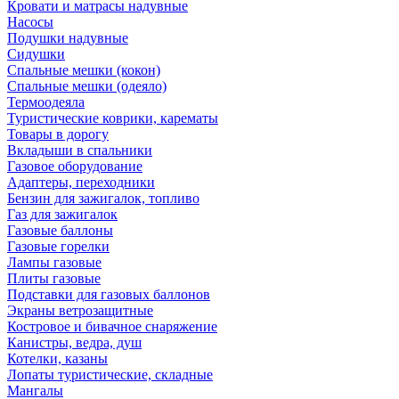
Кровати и матрасы надувные
Насосы
Подушки надувные
Сидушки
Спальные мешки (кокон)
Спальные мешки (одеяло)
Термоодеяла
Туристические коврики, карематы
Товары в дорогу
Вкладыши в спальники
Газовое оборудование
Адаптеры, переходники
Бензин для зажигалок, топливо
Газ для зажигалок
Газовые баллоны
Газовые горелки
Лампы газовые
Плиты газовые
Подставки для газовых баллонов
Экраны ветрозащитные
Костровое и бивачное снаряжение
Канистры, ведра, душ
Котелки, казаны
Лопаты туристические, складные
Мангалы