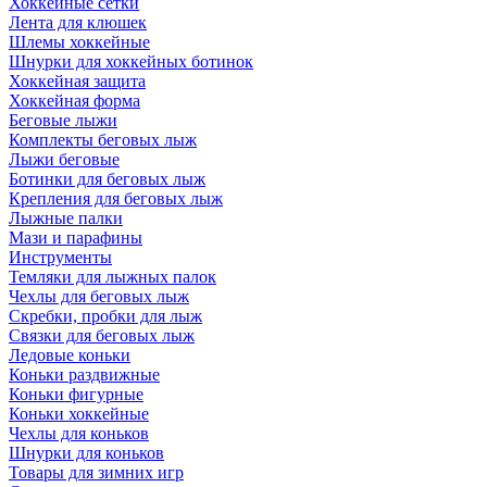
Хоккейные сетки
Лента для клюшек
Шлемы хоккейные
Шнурки для хоккейных ботинок
Хоккейная защита
Хоккейная форма
Беговые лыжи
Комплекты беговых лыж
Лыжи беговые
Ботинки для беговых лыж
Крепления для беговых лыж
Лыжные палки
Мази и парафины
Инструменты
Темляки для лыжных палок
Чехлы для беговых лыж
Скребки, пробки для лыж
Связки для беговых лыж
Ледовые коньки
Коньки раздвижные
Коньки фигурные
Коньки хоккейные
Чехлы для коньков
Шнурки для коньков
Товары для зимних игр