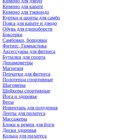
Кимоно для дзюдо
Кимоно для карате
Кимоно для тэквондо
Куртки и шорты для самбо
Пояса для карате и дзюдо
Обувь для единоборств
Боксерки
Самбовки, борцовки
Фитнес, Гимнастика
Аксессуары для фитнеса
Бутылки для спорта
Динамометры
Магнезия
Перчатки для фитнеса
Полотенца спортивные
Шагомеры
Шейкеры спортивные
Йога и здоровье
Весы
Инвентарь для похудения
Ленты для пилатеса
Массажеры
Блоки и ремни для йоги
Диски здоровья
Кольца для пилатеса