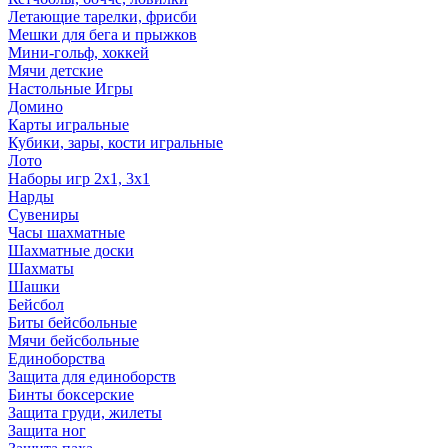
Летающие тарелки, фрисби
Мешки для бега и прыжков
Мини-гольф, хоккей
Мячи детские
Настольные Игры
Домино
Карты игральные
Кубики, зары, кости игральные
Лото
Наборы игр 2х1, 3х1
Нарды
Сувениры
Часы шахматные
Шахматные доски
Шахматы
Шашки
Бейсбол
Биты бейсбольные
Мячи бейсбольные
Единоборства
Защита для единоборств
Бинты боксерские
Защита груди, жилеты
Защита ног