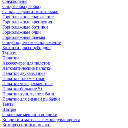
Снежколепы
Сноутьюбы (Тюбы)
Санки, ледянки, мини-лыжи
Горнолыжное снаряжение
Горнолыжные крепления
Горнолыжные ботинки
Горнолыжные очки
Горнолыжные шлемы
Сноубордическое снаряжение
Ботинки для сноубордов
Туризм
Палатки
Аксессуары для палаток
Автоматические палатки
Палатки двухместные
Палатки трехместные
Палатки четырехместные
Палатки большие 5+
Палатки душ, туалет, бани
Палатки для зимней рыбалки
Тенты
Шатры
Спальные мешки и коврики
Коврики и матрасы самонадувающиеся
Компрессионные мешки