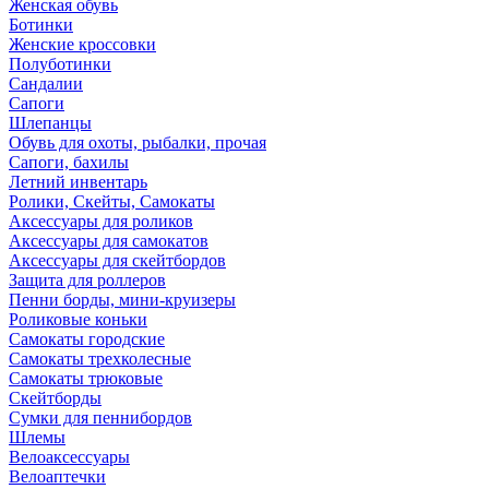
Женская обувь
Ботинки
Женские кроссовки
Полуботинки
Сандалии
Сапоги
Шлепанцы
Обувь для охоты, рыбалки, прочая
Сапоги, бахилы
Летний инвентарь
Ролики, Скейты, Самокаты
Аксессуары для роликов
Аксессуары для самокатов
Аксессуары для скейтбордов
Защита для роллеров
Пенни борды, мини-круизеры
Роликовые коньки
Самокаты городские
Самокаты трехколесные
Самокаты трюковые
Скейтборды
Сумки для пеннибордов
Шлемы
Велоаксессуары
Велоаптечки