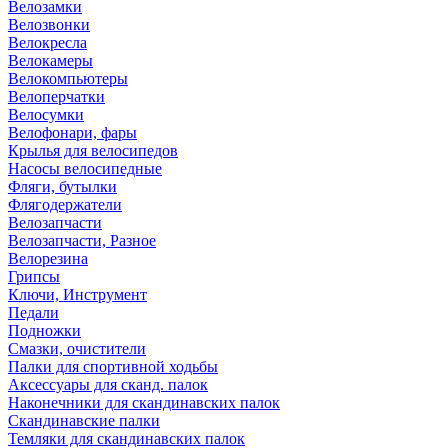
Велозамки
Велозвонки
Велокресла
Велокамеры
Велокомпьютеры
Велоперчатки
Велосумки
Велофонари, фары
Крылья для велосипедов
Насосы велосипедные
Фляги, бутылки
Флягодержатели
Велозапчасти
Велозапчасти, Разное
Велорезина
Грипсы
Ключи, Инструмент
Педали
Подножки
Смазки, очистители
Палки для спортивной ходьбы
Аксессуары для сканд. палок
Наконечники для скандинавских палок
Скандинавские палки
Темляки для скандинавских палок