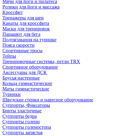
Мячи для йоги и пилатеса
Ролики для йоги и массажа
Кроссфит
Тренажеры для шеи
Канаты для кроссфита
Маски для тренировок
Парашют для бега
Подтягивания на турнике
Пояса скорости
Спортивные тросы
Тейпы
Тренировочные системы, петли TRX
Спортивное оборудование
Аксессуары для ДСК
Брусья настенные
Кольца гимнастические
Маты гимнастические
Турники
Шведские стенки и навесное оборудование
Суппорты, Фиксаторы
Бинты эластичные
Суппорты бедра
Суппорты голени
Суппорты голеностопа
Суппорты запястья