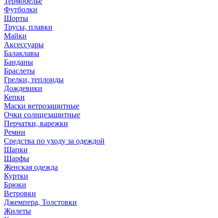
Термобелье
Футболки
Шорты
Трусы, плавки
Майки
Аксессуары
Балаклавы
Банданы
Браслеты
Грелки, теплоиды
Дождевики
Кепки
Маски ветрозащитные
Очки солнцезащитные
Перчатки, варежки
Ремни
Средства по уходу за одеждой
Шапки
Шарфы
Женская одежда
Куртки
Брюки
Ветровки
Джемпера, Толстовки
Жилеты