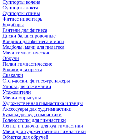
Суппорты колена
Суппорты локтя
Суппорты спины
Фитнес инвентарь
Бодибары
Гантели для фитнеса
Диски балансировочные
Коврики для фитнеса и йоги
Медболы, мячи для пилатеса
Мячи гимнастические
Обручи
Палки гимнастические
Ролики для пресса
Скакалки
Степ-доски, фитнес-тренажеры
Упоры для отжиманий
Утяжелители
Мячи-попрыгуны
Художественная гимнастика и танцы
Аксессуары для худ.гимнастики
Булавы для худ.гимнастики
Голеностопы для гимнастики
Ленты и палочки для худ.гимнастики
Мячи для художественной гимнастики
Обмотка для обручей