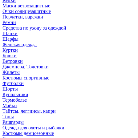
Кепки
Маски ветрозащитные
Очки солнцезащитные
Перчатки, варежки
Ремни
Средства по уходу за одеждой
Шапки
Шарфы
Женская одежда
Куртки
Брюки
Ветровки
Джемпера, Толстовки
Жилеты
Костюмы спортивные
Футболки
Шорты
Купальники
Термобелье
Майки
Тайтсы, леггинсы, капри
Топы
Рашгарды
Одежда для охоты и рыбалки
Костюмы демисезонные