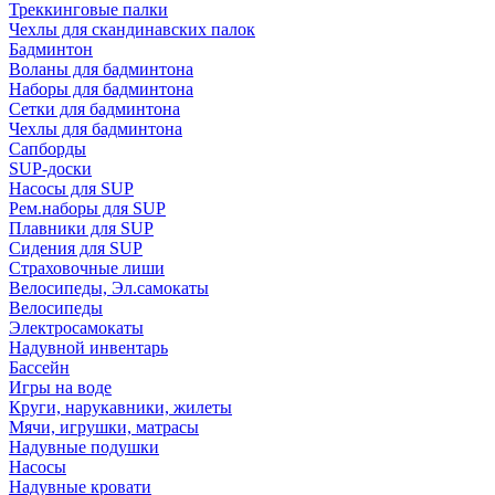
Треккинговые палки
Чехлы для скандинавских палок
Бадминтон
Воланы для бадминтона
Наборы для бадминтона
Сетки для бадминтона
Чехлы для бадминтона
Сапборды
SUP-доски
Насосы для SUP
Рем.наборы для SUP
Плавники для SUP
Сидения для SUP
Страховочные лиши
Велосипеды, Эл.самокаты
Велосипеды
Электросамокаты
Надувной инвентарь
Бассейн
Игры на воде
Круги, нарукавники, жилеты
Мячи, игрушки, матрасы
Надувные подушки
Насосы
Надувные кровати