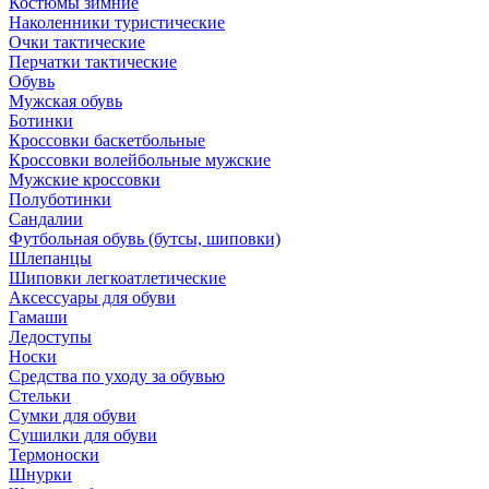
Костюмы зимние
Наколенники туристические
Очки тактические
Перчатки тактические
Обувь
Мужская обувь
Ботинки
Кроссовки баскетбольные
Кроссовки волейбольные мужские
Мужские кроссовки
Полуботинки
Сандалии
Футбольная обувь (бутсы, шиповки)
Шлепанцы
Шиповки легкоатлетические
Аксессуары для обуви
Гамаши
Ледоступы
Носки
Средства по уходу за обувью
Стельки
Сумки для обуви
Сушилки для обуви
Термоноски
Шнурки