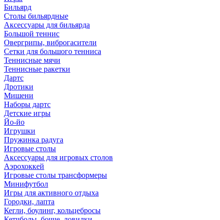
Бильярд
Столы бильярдные
Аксессуары для бильярда
Большой теннис
Овергрипы, виброгасители
Сетки для большого тенниса
Теннисные мячи
Теннисные ракетки
Дартс
Дротики
Мишени
Наборы дартс
Детские игры
Йо-йо
Игрушки
Пружинка радуга
Игровые столы
Аксессуары для игровых столов
Аэрохоккей
Игровые столы трансформеры
Минифутбол
Игры для активного отдыха
Городки, лапта
Кегли, боулинг, кольцебросы
Кетчболы, бочче, ловилки