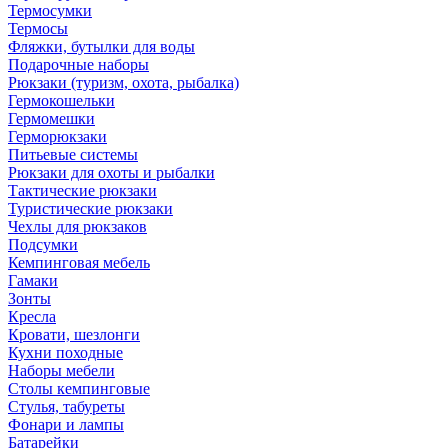
Термосумки
Термосы
Фляжки, бутылки для воды
Подарочные наборы
Рюкзаки (туризм, охота, рыбалка)
Гермокошельки
Гермомешки
Герморюкзаки
Питьевые системы
Рюкзаки для охоты и рыбалки
Тактические рюкзаки
Туристические рюкзаки
Чехлы для рюкзаков
Подсумки
Кемпинговая мебель
Гамаки
Зонты
Кресла
Кровати, шезлонги
Кухни походные
Наборы мебели
Столы кемпинговые
Стулья, табуреты
Фонари и лампы
Батарейки