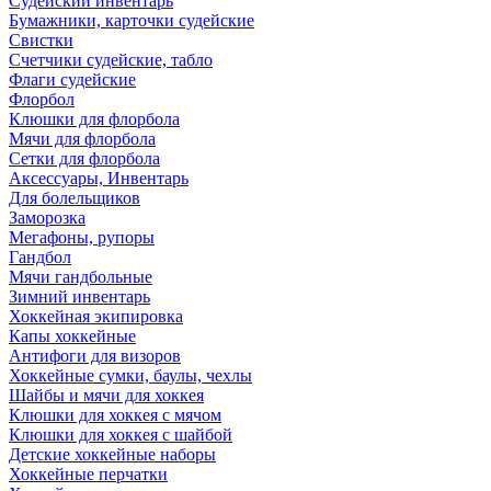
Судейский инвентарь
Бумажники, карточки судейские
Свистки
Счетчики судейские, табло
Флаги судейские
Флорбол
Клюшки для флорбола
Мячи для флорбола
Сетки для флорбола
Аксессуары, Инвентарь
Для болельщиков
Заморозка
Мегафоны, рупоры
Гандбол
Мячи гандбольные
Зимний инвентарь
Хоккейная экипировка
Капы хоккейные
Антифоги для визоров
Хоккейные сумки, баулы, чехлы
Шайбы и мячи для хоккея
Клюшки для хоккея с мячом
Клюшки для хоккея с шайбой
Детские хоккейные наборы
Хоккейные перчатки