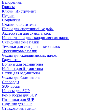
Велорезина
Грипсы
Ключи, Инструмент
Педали
Подножки
Смазки, очистители
Палки для спортивной ходьбы
Аксессуары для сканд. палок
Наконечники для скандинавских палок
Скандинавские палки
Темляки для скандинавских палок
Треккинговые палки
Чехлы для скандинавских палок
Бадминтон
Воланы для бадминтона
Наборы для бадминтона
Сетки для бадминтона
Чехлы для бадминтона
Сапборды
SUP-доски
Насосы для SUP
Рем.наборы для SUP
Плавники для SUP
Сидения для SUP
Страховочные лиши