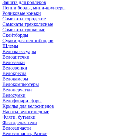
Защита для роллеров
Пенни борды, мини-круизеры
Роликовые коньки
Самокаты городские
Самокаты трехколесные
Самокаты трюковые
Скейтборды
Сумки для пеннибордов
Шлемы
Велоаксессуары
Велоаптечки
Велозамки
Велозвонки
Велокресла
Велокамеры
Велокомпьютеры
Велоперчатки
Велосумки
Велофонари, фары
Крылья для велосипедов
Насосы велосипедные
Фляги, бутылки
Флягодержатели
Велозапчасти
Велозапчасти, Разное