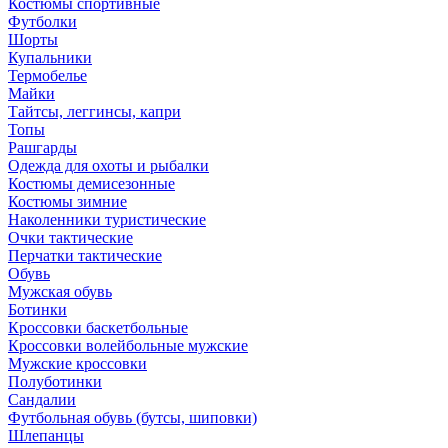
Костюмы спортивные
Футболки
Шорты
Купальники
Термобелье
Майки
Тайтсы, леггинсы, капри
Топы
Рашгарды
Одежда для охоты и рыбалки
Костюмы демисезонные
Костюмы зимние
Наколенники туристические
Очки тактические
Перчатки тактические
Обувь
Мужская обувь
Ботинки
Кроссовки баскетбольные
Кроссовки волейбольные мужские
Мужские кроссовки
Полуботинки
Сандалии
Футбольная обувь (бутсы, шиповки)
Шлепанцы