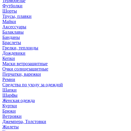
Термобелье
Футболки
Шорты
Трусы, плавки
Майки
Аксессуары
Балаклавы
Банданы
Браслеты
Грелки, теплоиды
Дождевики
Кепки
Маски ветрозащитные
Очки солнцезащитные
Перчатки, варежки
Ремни
Средства по уходу за одеждой
Шапки
Шарфы
Женская одежда
Куртки
Брюки
Ветровки
Джемпера, Толстовки
Жилеты