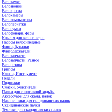
Велозамки
Велозвонки
Велокресла
Велокамеры
Велокомпьютеры
Велоперчатки
Велосумки
Велофонари, фары
Крылья для велосипедов
Насосы велосипедные
Фляги, бутылки
Флягодержатели
Велозапчасти
Велозапчасти, Разное
Велорезина
Грипсы
Ключи, Инструмент
Педали
Подножки
Смазки, очистители
Палки для спортивной ходьбы
Аксессуары для сканд. палок
Наконечники для скандинавских палок
Скандинавские палки
Темляки для скандинавских палок