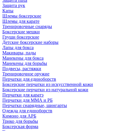
Защита паха
Защита рук
Капы
Шлемы боксерские
Шлемы для карате
Тренировочные снаряды
Боксерские мешки
Груши боксерские
Детские боксерские наборы
Лапы для бокса
Макивары, пады
Манекены для бокса
Манекены для борьбы
Подвесы, растяжки
Тренировочное оружие
Перчатки для единоборств
Боксерские перчатки из искусственной кожи
Боксерские перчатки из натуральной кожи
Перчатки для каратэ
Перчатки для ММА и РБ
Перчатки снарядные, шингарты
Одежда для единоборств
Кимоно для АРБ
Трико для борьбы
Боксерская форма