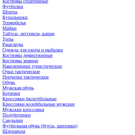
Костюмы спортивные
Футболки
Шорты
Купальники
Термобелье
Майки
Тайтсы, леггинсы, капри
Топы
Рашгарды
Одежда для охоты и рыбалки
Костюмы демисезонные
Костюмы зимние
Наколенники туристические
Очки тактические
Перчатки тактические
Обувь
Мужская обувь
Ботинки
Кроссовки баскетбольные
Кроссовки волейбольные мужские
Мужские кроссовки
Полуботинки
Сандалии
Футбольная обувь (бутсы, шиповки)
Шлепанцы