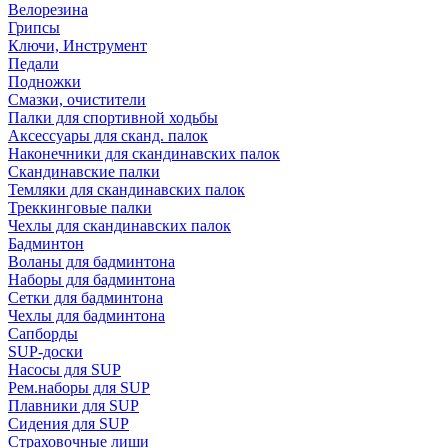
Велорезина
Грипсы
Ключи, Инструмент
Педали
Подножки
Смазки, очистители
Палки для спортивной ходьбы
Аксессуары для сканд. палок
Наконечники для скандинавских палок
Скандинавские палки
Темляки для скандинавских палок
Треккинговые палки
Чехлы для скандинавских палок
Бадминтон
Воланы для бадминтона
Наборы для бадминтона
Сетки для бадминтона
Чехлы для бадминтона
Сапборды
SUP-доски
Насосы для SUP
Рем.наборы для SUP
Плавники для SUP
Сидения для SUP
Страховочные лиши