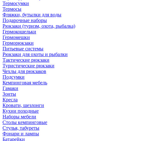
Термосумки
Термосы
Фляжки, бутылки для воды
Подарочные наборы
Рюкзаки (туризм, охота, рыбалка)
Гермокошельки
Гермомешки
Герморюкзаки
Питьевые системы
Рюкзаки для охоты и рыбалки
Тактические рюкзаки
Туристические рюкзаки
Чехлы для рюкзаков
Подсумки
Кемпинговая мебель
Гамаки
Зонты
Кресла
Кровати, шезлонги
Кухни походные
Наборы мебели
Столы кемпинговые
Стулья, табуреты
Фонари и лампы
Батарейки