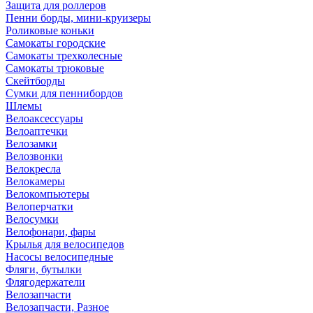
Защита для роллеров
Пенни борды, мини-круизеры
Роликовые коньки
Самокаты городские
Самокаты трехколесные
Самокаты трюковые
Скейтборды
Сумки для пеннибордов
Шлемы
Велоаксессуары
Велоаптечки
Велозамки
Велозвонки
Велокресла
Велокамеры
Велокомпьютеры
Велоперчатки
Велосумки
Велофонари, фары
Крылья для велосипедов
Насосы велосипедные
Фляги, бутылки
Флягодержатели
Велозапчасти
Велозапчасти, Разное