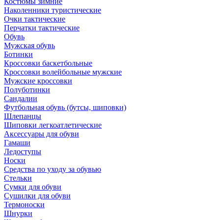
Костюмы зимние
Наколенники туристические
Очки тактические
Перчатки тактические
Обувь
Мужская обувь
Ботинки
Кроссовки баскетбольные
Кроссовки волейбольные мужские
Мужские кроссовки
Полуботинки
Сандалии
Футбольная обувь (бутсы, шиповки)
Шлепанцы
Шиповки легкоатлетические
Аксессуары для обуви
Гамаши
Ледоступы
Носки
Средства по уходу за обувью
Стельки
Сумки для обуви
Сушилки для обуви
Термоноски
Шнурки