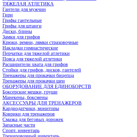
ТЯЖЕЛАЯ АТЛЕТИКА
Гантели для мужчин
Гири
Грифы гантельные
Грифы для штанги
Диски, блины
Замки для грифов
Крюки, ремни, лямки страховочные
Накладки гимнастические
Перчатки для тяжелой атлетики
Пояса для тяжелой атлетики
Расширители хвата для грифов
Стойки для грифов, дисков, гантелей
Тренажеры для прокачки бицепца
Тренажеры для прокачки шеи
ОБОРУДОВАНИЕ ДЛЯ ЕДИНОБОРСТВ
Боксерские мешки, груши
Манекены, боксмены
АКСЕССУАРЫ ДЛЯ ТРЕНАЖЕРОВ
Кардиодатчики, мониторы
Коврики для тренажеров
Смазка для беговых дорожек
Запасные части
Спорт. инвентарь
Тренировочный инвентарь