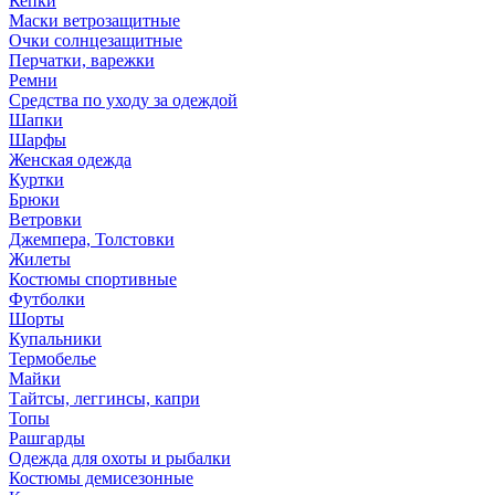
Кепки
Маски ветрозащитные
Очки солнцезащитные
Перчатки, варежки
Ремни
Средства по уходу за одеждой
Шапки
Шарфы
Женская одежда
Куртки
Брюки
Ветровки
Джемпера, Толстовки
Жилеты
Костюмы спортивные
Футболки
Шорты
Купальники
Термобелье
Майки
Тайтсы, леггинсы, капри
Топы
Рашгарды
Одежда для охоты и рыбалки
Костюмы демисезонные