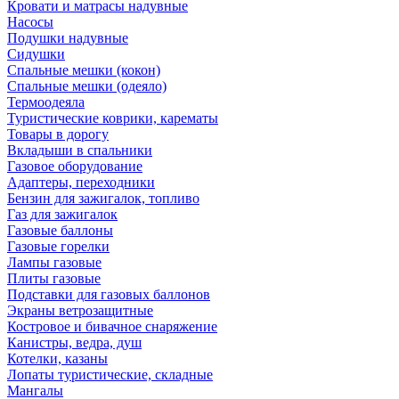
Кровати и матрасы надувные
Насосы
Подушки надувные
Сидушки
Спальные мешки (кокон)
Спальные мешки (одеяло)
Термоодеяла
Туристические коврики, карематы
Товары в дорогу
Вкладыши в спальники
Газовое оборудование
Адаптеры, переходники
Бензин для зажигалок, топливо
Газ для зажигалок
Газовые баллоны
Газовые горелки
Лампы газовые
Плиты газовые
Подставки для газовых баллонов
Экраны ветрозащитные
Костровое и бивачное снаряжение
Канистры, ведра, душ
Котелки, казаны
Лопаты туристические, складные
Мангалы