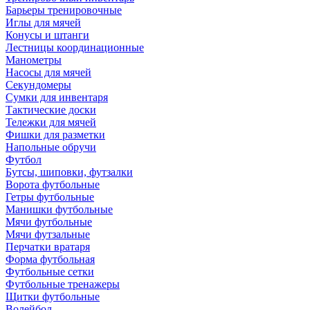
Барьеры тренировочные
Иглы для мячей
Конусы и штанги
Лестницы координационные
Манометры
Насосы для мячей
Секундомеры
Сумки для инвентаря
Тактические доски
Тележки для мячей
Фишки для разметки
Напольные обручи
Футбол
Бутсы, шиповки, футзалки
Ворота футбольные
Гетры футбольные
Манишки футбольные
Мячи футбольные
Мячи футзальные
Перчатки вратаря
Форма футбольная
Футбольные сетки
Футбольные тренажеры
Щитки футбольные
Волейбол