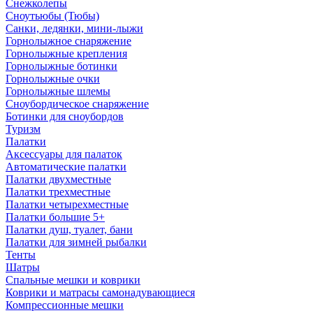
Снежколепы
Сноутьюбы (Тюбы)
Санки, ледянки, мини-лыжи
Горнолыжное снаряжение
Горнолыжные крепления
Горнолыжные ботинки
Горнолыжные очки
Горнолыжные шлемы
Сноубордическое снаряжение
Ботинки для сноубордов
Туризм
Палатки
Аксессуары для палаток
Автоматические палатки
Палатки двухместные
Палатки трехместные
Палатки четырехместные
Палатки большие 5+
Палатки душ, туалет, бани
Палатки для зимней рыбалки
Тенты
Шатры
Спальные мешки и коврики
Коврики и матрасы самонадувающиеся
Компрессионные мешки