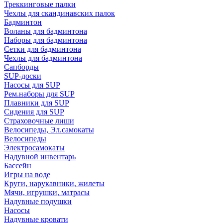
Треккинговые палки
Чехлы для скандинавских палок
Бадминтон
Воланы для бадминтона
Наборы для бадминтона
Сетки для бадминтона
Чехлы для бадминтона
Сапборды
SUP-доски
Насосы для SUP
Рем.наборы для SUP
Плавники для SUP
Сидения для SUP
Страховочные лиши
Велосипеды, Эл.самокаты
Велосипеды
Электросамокаты
Надувной инвентарь
Бассейн
Игры на воде
Круги, нарукавники, жилеты
Мячи, игрушки, матрасы
Надувные подушки
Насосы
Надувные кровати