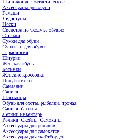
Шиповки легкоатлетические
Аксессуары для обуви
Гамаши
Ледоступы
Носки
Средства по уходу за обувью
Стельки
Сумки для обуви
Сушилки для обуви
Термоноски
Шнурки
Женская обувь
Ботинки
Женские кроссовки
Полуботинки
Сандалии
Сапоги
Шлепанцы
Обувь для охоты, рыбалки, прочая
Сапоги, бахилы
Летний инвентарь
Ролики, Скейты, Самокаты
Аксессуары для роликов
Аксессуары для самокатов
Аксессуары для скейтбордов