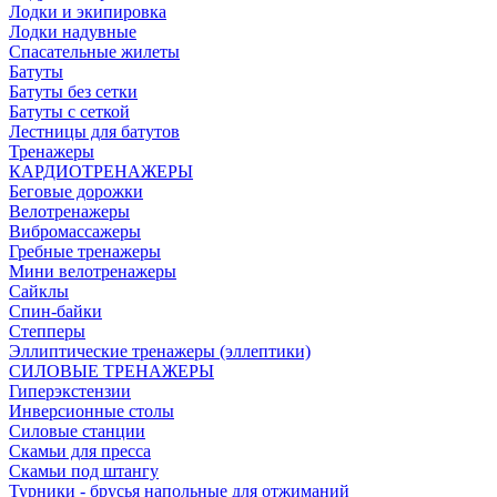
Лодки и экипировка
Лодки надувные
Спасательные жилеты
Батуты
Батуты без сетки
Батуты с сеткой
Лестницы для батутов
Тренажеры
КАРДИОТРЕНАЖЕРЫ
Беговые дорожки
Велотренажеры
Вибромассажеры
Гребные тренажеры
Мини велотренажеры
Сайклы
Спин-байки
Степперы
Эллиптические тренажеры (эллептики)
СИЛОВЫЕ ТРЕНАЖЕРЫ
Гиперэкстензии
Инверсионные столы
Силовые станции
Скамьи для пресса
Скамьи под штангу
Турники - брусья напольные для отжиманий