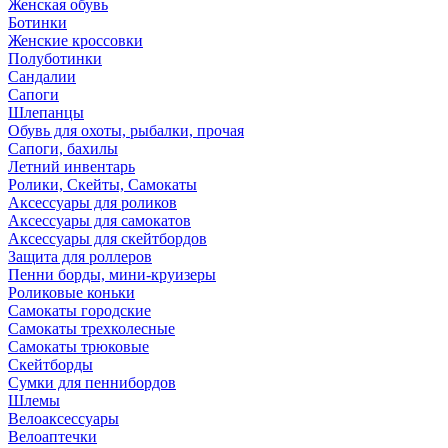
Женская обувь
Ботинки
Женские кроссовки
Полуботинки
Сандалии
Сапоги
Шлепанцы
Обувь для охоты, рыбалки, прочая
Сапоги, бахилы
Летний инвентарь
Ролики, Скейты, Самокаты
Аксессуары для роликов
Аксессуары для самокатов
Аксессуары для скейтбордов
Защита для роллеров
Пенни борды, мини-круизеры
Роликовые коньки
Самокаты городские
Самокаты трехколесные
Самокаты трюковые
Скейтборды
Сумки для пеннибордов
Шлемы
Велоаксессуары
Велоаптечки