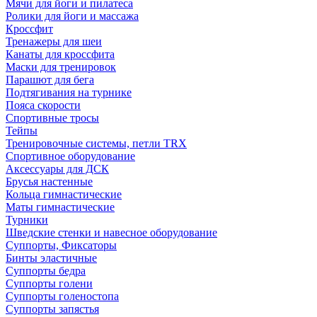
Мячи для йоги и пилатеса
Ролики для йоги и массажа
Кроссфит
Тренажеры для шеи
Канаты для кроссфита
Маски для тренировок
Парашют для бега
Подтягивания на турнике
Пояса скорости
Спортивные тросы
Тейпы
Тренировочные системы, петли TRX
Спортивное оборудование
Аксессуары для ДСК
Брусья настенные
Кольца гимнастические
Маты гимнастические
Турники
Шведские стенки и навесное оборудование
Суппорты, Фиксаторы
Бинты эластичные
Суппорты бедра
Суппорты голени
Суппорты голеностопа
Суппорты запястья