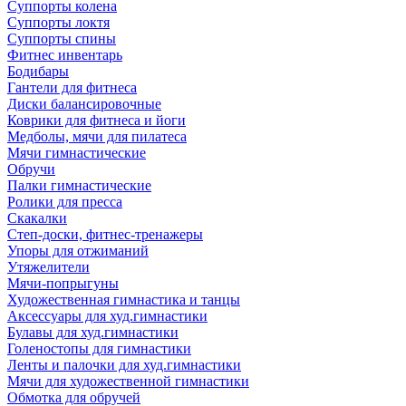
Суппорты колена
Суппорты локтя
Суппорты спины
Фитнес инвентарь
Бодибары
Гантели для фитнеса
Диски балансировочные
Коврики для фитнеса и йоги
Медболы, мячи для пилатеса
Мячи гимнастические
Обручи
Палки гимнастические
Ролики для пресса
Скакалки
Степ-доски, фитнес-тренажеры
Упоры для отжиманий
Утяжелители
Мячи-попрыгуны
Художественная гимнастика и танцы
Аксессуары для худ.гимнастики
Булавы для худ.гимнастики
Голеностопы для гимнастики
Ленты и палочки для худ.гимнастики
Мячи для художественной гимнастики
Обмотка для обручей