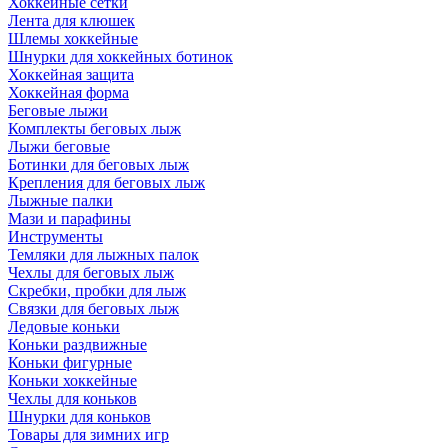
Хоккейные сетки
Лента для клюшек
Шлемы хоккейные
Шнурки для хоккейных ботинок
Хоккейная защита
Хоккейная форма
Беговые лыжи
Комплекты беговых лыж
Лыжи беговые
Ботинки для беговых лыж
Крепления для беговых лыж
Лыжные палки
Мази и парафины
Инструменты
Темляки для лыжных палок
Чехлы для беговых лыж
Скребки, пробки для лыж
Связки для беговых лыж
Ледовые коньки
Коньки раздвижные
Коньки фигурные
Коньки хоккейные
Чехлы для коньков
Шнурки для коньков
Товары для зимних игр