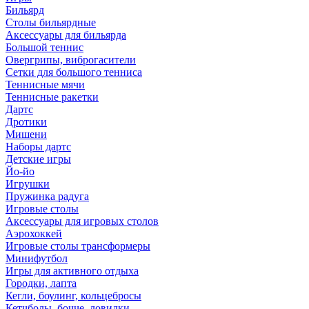
Бильярд
Столы бильярдные
Аксессуары для бильярда
Большой теннис
Овергрипы, виброгасители
Сетки для большого тенниса
Теннисные мячи
Теннисные ракетки
Дартс
Дротики
Мишени
Наборы дартс
Детские игры
Йо-йо
Игрушки
Пружинка радуга
Игровые столы
Аксессуары для игровых столов
Аэрохоккей
Игровые столы трансформеры
Минифутбол
Игры для активного отдыха
Городки, лапта
Кегли, боулинг, кольцебросы
Кетчболы, бочче, ловилки