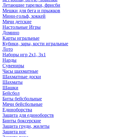
Летающие тарелки, фрисби
Мешки для бега и прыжков
Мини-гольф, хоккей
Мячи детские
Настольные Игры
Домино
Карты игральные
Кубики, зары, кости игральные
Лото
Наборы игр 2х1, 3х1
Нарды
Сувениры
Часы шахматные
Шахматные доски
Шахматы
Шашки
Бейсбол
Биты бейсбольные
Мячи бейсбольные
Единоборства
Защита для единоборств
Бинты боксерские
Защита груди, жилеты
Защита ног