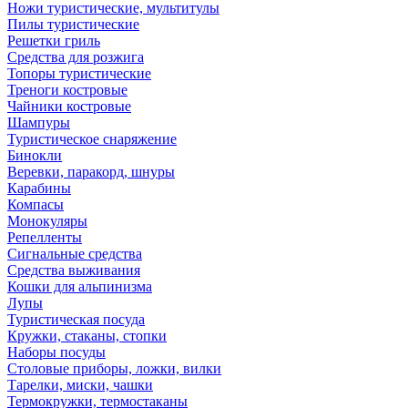
Ножи туристические, мультитулы
Пилы туристические
Решетки гриль
Средства для розжига
Топоры туристические
Треноги костровые
Чайники костровые
Шампуры
Туристическое снаряжение
Бинокли
Веревки, паракорд, шнуры
Карабины
Компасы
Монокуляры
Репелленты
Сигнальные средства
Средства выживания
Кошки для альпинизма
Лупы
Туристическая посуда
Кружки, стаканы, стопки
Наборы посуды
Столовые приборы, ложки, вилки
Тарелки, миски, чашки
Термокружки, термостаканы