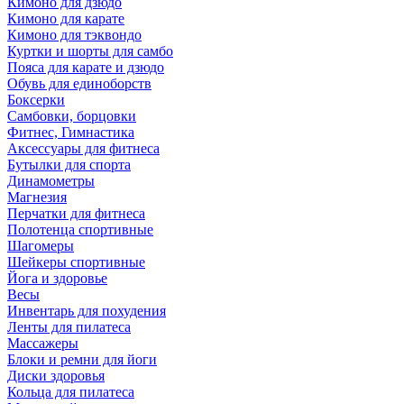
Кимоно для дзюдо
Кимоно для карате
Кимоно для тэквондо
Куртки и шорты для самбо
Пояса для карате и дзюдо
Обувь для единоборств
Боксерки
Самбовки, борцовки
Фитнес, Гимнастика
Аксессуары для фитнеса
Бутылки для спорта
Динамометры
Магнезия
Перчатки для фитнеса
Полотенца спортивные
Шагомеры
Шейкеры спортивные
Йога и здоровье
Весы
Инвентарь для похудения
Ленты для пилатеса
Массажеры
Блоки и ремни для йоги
Диски здоровья
Кольца для пилатеса