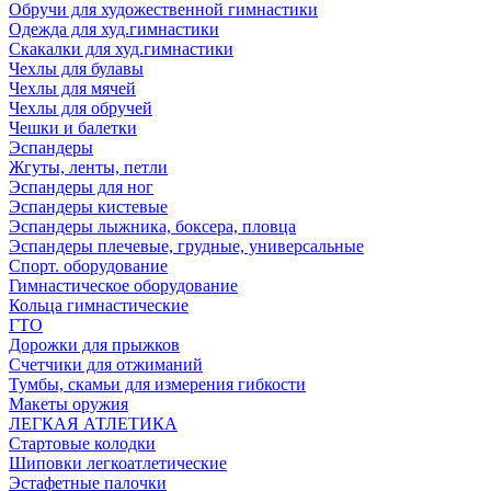
Обручи для художественной гимнастики
Одежда для худ.гимнастики
Скакалки для худ.гимнастики
Чехлы для булавы
Чехлы для мячей
Чехлы для обручей
Чешки и балетки
Эспандеры
Жгуты, ленты, петли
Эспандеры для ног
Эспандеры кистевые
Эспандеры лыжника, боксера, пловца
Эспандеры плечевые, грудные, универсальные
Спорт. оборудование
Гимнастическое оборудование
Кольца гимнастические
ГТО
Дорожки для прыжков
Счетчики для отжиманий
Тумбы, скамьи для измерения гибкости
Макеты оружия
ЛЕГКАЯ АТЛЕТИКА
Стартовые колодки
Шиповки легкоатлетические
Эстафетные палочки