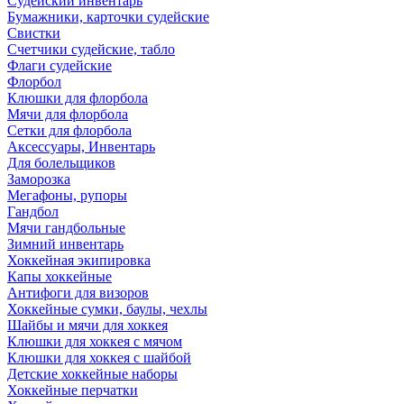
Судейский инвентарь
Бумажники, карточки судейские
Свистки
Счетчики судейские, табло
Флаги судейские
Флорбол
Клюшки для флорбола
Мячи для флорбола
Сетки для флорбола
Аксессуары, Инвентарь
Для болельщиков
Заморозка
Мегафоны, рупоры
Гандбол
Мячи гандбольные
Зимний инвентарь
Хоккейная экипировка
Капы хоккейные
Антифоги для визоров
Хоккейные сумки, баулы, чехлы
Шайбы и мячи для хоккея
Клюшки для хоккея с мячом
Клюшки для хоккея с шайбой
Детские хоккейные наборы
Хоккейные перчатки