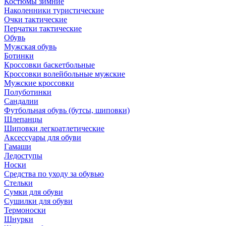
Костюмы зимние
Наколенники туристические
Очки тактические
Перчатки тактические
Обувь
Мужская обувь
Ботинки
Кроссовки баскетбольные
Кроссовки волейбольные мужские
Мужские кроссовки
Полуботинки
Сандалии
Футбольная обувь (бутсы, шиповки)
Шлепанцы
Шиповки легкоатлетические
Аксессуары для обуви
Гамаши
Ледоступы
Носки
Средства по уходу за обувью
Стельки
Сумки для обуви
Сушилки для обуви
Термоноски
Шнурки