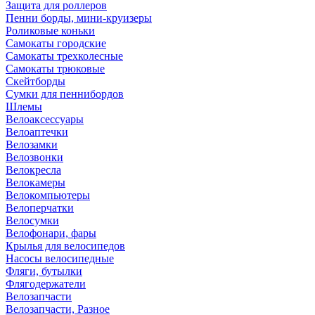
Защита для роллеров
Пенни борды, мини-круизеры
Роликовые коньки
Самокаты городские
Самокаты трехколесные
Самокаты трюковые
Скейтборды
Сумки для пеннибордов
Шлемы
Велоаксессуары
Велоаптечки
Велозамки
Велозвонки
Велокресла
Велокамеры
Велокомпьютеры
Велоперчатки
Велосумки
Велофонари, фары
Крылья для велосипедов
Насосы велосипедные
Фляги, бутылки
Флягодержатели
Велозапчасти
Велозапчасти, Разное