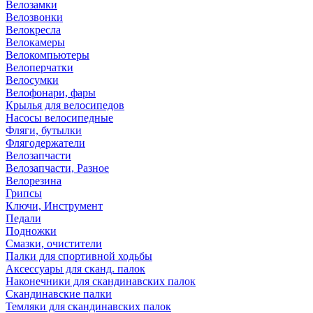
Велозамки
Велозвонки
Велокресла
Велокамеры
Велокомпьютеры
Велоперчатки
Велосумки
Велофонари, фары
Крылья для велосипедов
Насосы велосипедные
Фляги, бутылки
Флягодержатели
Велозапчасти
Велозапчасти, Разное
Велорезина
Грипсы
Ключи, Инструмент
Педали
Подножки
Смазки, очистители
Палки для спортивной ходьбы
Аксессуары для сканд. палок
Наконечники для скандинавских палок
Скандинавские палки
Темляки для скандинавских палок