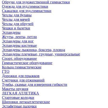
Обручи для художественной гимнастики
Одежда для худ.гимнастики
Скакалки для худ.гимнастики
Чехлы для булавы
Чехлы для мячей
Чехлы для обручей
Чешки и балетки
Эспандеры
Жгуты, ленты, петли
Эспандеры для ног
Эспандеры кистевые
Эспандеры лыжника, боксера, пловца
Эспандеры плечевые, грудные, универсальные
Спорт. оборудование
Гимнастическое оборудование
Кольца гимнастические
ГТО
Дорожки для прыжков
Счетчики для отжиманий
Тумбы, скамьи для измерения гибкости
Макеты оружия
ЛЕГКАЯ АТЛЕТИКА
Стартовые колодки
Шиповки легкоатлетические
Эстафетные палочки