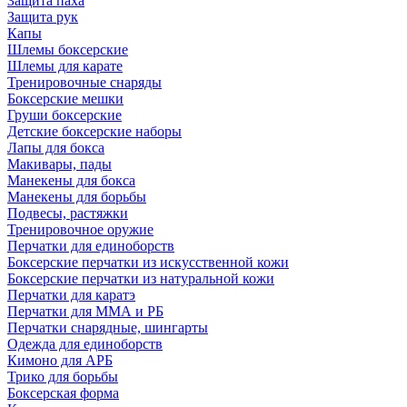
Защита паха
Защита рук
Капы
Шлемы боксерские
Шлемы для карате
Тренировочные снаряды
Боксерские мешки
Груши боксерские
Детские боксерские наборы
Лапы для бокса
Макивары, пады
Манекены для бокса
Манекены для борьбы
Подвесы, растяжки
Тренировочное оружие
Перчатки для единоборств
Боксерские перчатки из искусственной кожи
Боксерские перчатки из натуральной кожи
Перчатки для каратэ
Перчатки для ММА и РБ
Перчатки снарядные, шингарты
Одежда для единоборств
Кимоно для АРБ
Трико для борьбы
Боксерская форма