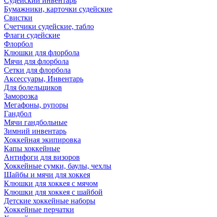
Судейский инвентарь
Бумажники, карточки судейские
Свистки
Счетчики судейские, табло
Флаги судейские
Флорбол
Клюшки для флорбола
Мячи для флорбола
Сетки для флорбола
Аксессуары, Инвентарь
Для болельщиков
Заморозка
Мегафоны, рупоры
Гандбол
Мячи гандбольные
Зимний инвентарь
Хоккейная экипировка
Капы хоккейные
Антифоги для визоров
Хоккейные сумки, баулы, чехлы
Шайбы и мячи для хоккея
Клюшки для хоккея с мячом
Клюшки для хоккея с шайбой
Детские хоккейные наборы
Хоккейные перчатки