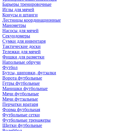
Барьеры тренировочные
Иглы для мячей
Конусы и штанги
Лестницы координационные
Манометры
Насосы для мячей
Секундомеры
Сумки для инвентаря
Тактические доски
Тележки для мячей
Фишки для разметки
Напольные обручи
Футбол
Бутсы, шиповки, футзалки
Ворота футбольные
Гетры футбольные
Манишки футбольные
Мячи футбольные
Мячи футзальные
Перчатки вратаря
Форма футбольная
Футбольные сетки
Футбольные тренажеры
Щитки футбольные
Волейбол