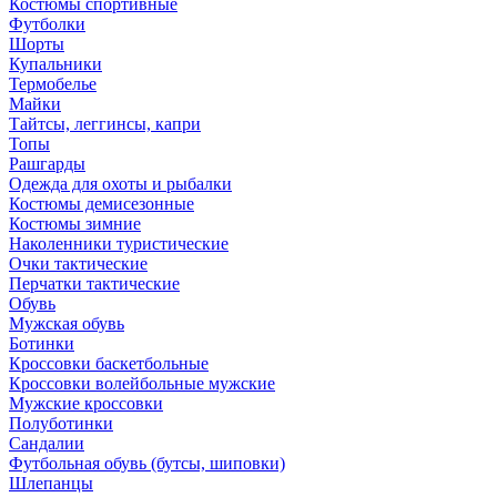
Костюмы спортивные
Футболки
Шорты
Купальники
Термобелье
Майки
Тайтсы, леггинсы, капри
Топы
Рашгарды
Одежда для охоты и рыбалки
Костюмы демисезонные
Костюмы зимние
Наколенники туристические
Очки тактические
Перчатки тактические
Обувь
Мужская обувь
Ботинки
Кроссовки баскетбольные
Кроссовки волейбольные мужские
Мужские кроссовки
Полуботинки
Сандалии
Футбольная обувь (бутсы, шиповки)
Шлепанцы