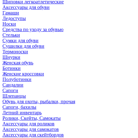
Шиповки легкоатлетические
Аксессуары для обуви
Гамаши
Ледоступы
Носки
Средства по уходу за обувью
Стельки
Сумки для обуви
Сушилки для обуви
Термоноски
Шнурки
Женская обувь
Ботинки
Женские кроссовки
Полуботинки
Сандалии
Сапоги
Шлепанцы
Обувь для охоты, рыбалки, прочая
Сапоги, бахилы
Летний инвентарь
Ролики, Скейты, Самокаты
Аксессуары для роликов
Аксессуары для самокатов
Аксессуары для скейтбордов