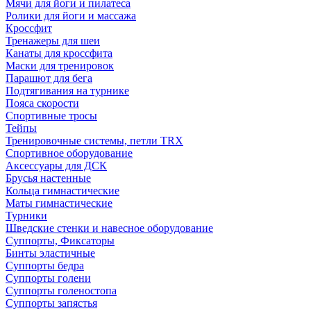
Мячи для йоги и пилатеса
Ролики для йоги и массажа
Кроссфит
Тренажеры для шеи
Канаты для кроссфита
Маски для тренировок
Парашют для бега
Подтягивания на турнике
Пояса скорости
Спортивные тросы
Тейпы
Тренировочные системы, петли TRX
Спортивное оборудование
Аксессуары для ДСК
Брусья настенные
Кольца гимнастические
Маты гимнастические
Турники
Шведские стенки и навесное оборудование
Суппорты, Фиксаторы
Бинты эластичные
Суппорты бедра
Суппорты голени
Суппорты голеностопа
Суппорты запястья