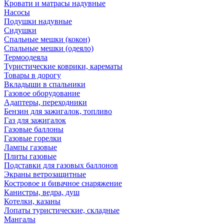
Кровати и матрасы надувные
Насосы
Подушки надувные
Сидушки
Спальные мешки (кокон)
Спальные мешки (одеяло)
Термоодеяла
Туристические коврики, карематы
Товары в дорогу
Вкладыши в спальники
Газовое оборудование
Адаптеры, переходники
Бензин для зажигалок, топливо
Газ для зажигалок
Газовые баллоны
Газовые горелки
Лампы газовые
Плиты газовые
Подставки для газовых баллонов
Экраны ветрозащитные
Костровое и бивачное снаряжение
Канистры, ведра, душ
Котелки, казаны
Лопаты туристические, складные
Мангалы