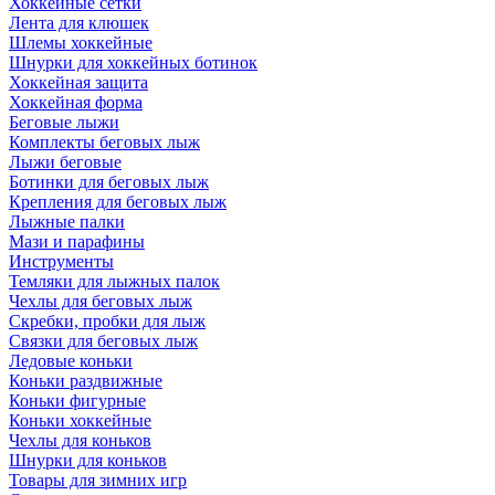
Хоккейные сетки
Лента для клюшек
Шлемы хоккейные
Шнурки для хоккейных ботинок
Хоккейная защита
Хоккейная форма
Беговые лыжи
Комплекты беговых лыж
Лыжи беговые
Ботинки для беговых лыж
Крепления для беговых лыж
Лыжные палки
Мази и парафины
Инструменты
Темляки для лыжных палок
Чехлы для беговых лыж
Скребки, пробки для лыж
Связки для беговых лыж
Ледовые коньки
Коньки раздвижные
Коньки фигурные
Коньки хоккейные
Чехлы для коньков
Шнурки для коньков
Товары для зимних игр