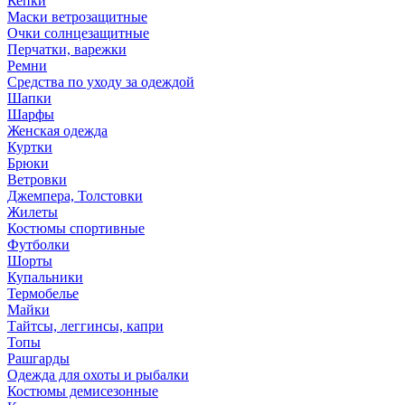
Кепки
Маски ветрозащитные
Очки солнцезащитные
Перчатки, варежки
Ремни
Средства по уходу за одеждой
Шапки
Шарфы
Женская одежда
Куртки
Брюки
Ветровки
Джемпера, Толстовки
Жилеты
Костюмы спортивные
Футболки
Шорты
Купальники
Термобелье
Майки
Тайтсы, леггинсы, капри
Топы
Рашгарды
Одежда для охоты и рыбалки
Костюмы демисезонные