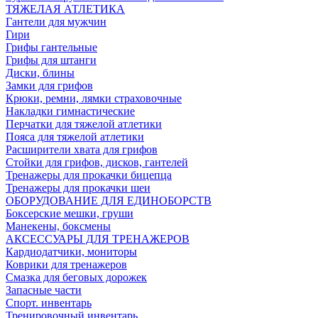
ТЯЖЕЛАЯ АТЛЕТИКА
Гантели для мужчин
Гири
Грифы гантельные
Грифы для штанги
Диски, блины
Замки для грифов
Крюки, ремни, лямки страховочные
Накладки гимнастические
Перчатки для тяжелой атлетики
Пояса для тяжелой атлетики
Расширители хвата для грифов
Стойки для грифов, дисков, гантелей
Тренажеры для прокачки бицепца
Тренажеры для прокачки шеи
ОБОРУДОВАНИЕ ДЛЯ ЕДИНОБОРСТВ
Боксерские мешки, груши
Манекены, боксмены
АКСЕССУАРЫ ДЛЯ ТРЕНАЖЕРОВ
Кардиодатчики, мониторы
Коврики для тренажеров
Смазка для беговых дорожек
Запасные части
Спорт. инвентарь
Тренировочный инвентарь