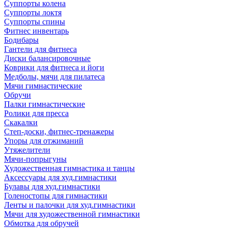
Суппорты колена
Суппорты локтя
Суппорты спины
Фитнес инвентарь
Бодибары
Гантели для фитнеса
Диски балансировочные
Коврики для фитнеса и йоги
Медболы, мячи для пилатеса
Мячи гимнастические
Обручи
Палки гимнастические
Ролики для пресса
Скакалки
Степ-доски, фитнес-тренажеры
Упоры для отжиманий
Утяжелители
Мячи-попрыгуны
Художественная гимнастика и танцы
Аксессуары для худ.гимнастики
Булавы для худ.гимнастики
Голеностопы для гимнастики
Ленты и палочки для худ.гимнастики
Мячи для художественной гимнастики
Обмотка для обручей