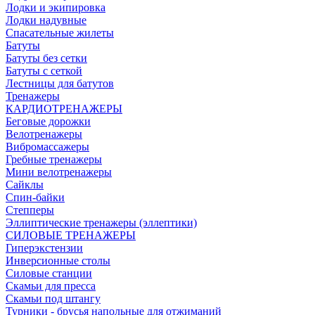
Лодки и экипировка
Лодки надувные
Спасательные жилеты
Батуты
Батуты без сетки
Батуты с сеткой
Лестницы для батутов
Тренажеры
КАРДИОТРЕНАЖЕРЫ
Беговые дорожки
Велотренажеры
Вибромассажеры
Гребные тренажеры
Мини велотренажеры
Сайклы
Спин-байки
Степперы
Эллиптические тренажеры (эллептики)
СИЛОВЫЕ ТРЕНАЖЕРЫ
Гиперэкстензии
Инверсионные столы
Силовые станции
Скамьи для пресса
Скамьи под штангу
Турники - брусья напольные для отжиманий