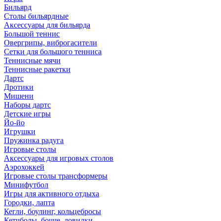
Бильярд
Столы бильярдные
Аксессуары для бильярда
Большой теннис
Овергрипы, виброгасители
Сетки для большого тенниса
Теннисные мячи
Теннисные ракетки
Дартс
Дротики
Мишени
Наборы дартс
Детские игры
Йо-йо
Игрушки
Пружинка радуга
Игровые столы
Аксессуары для игровых столов
Аэрохоккей
Игровые столы трансформеры
Минифутбол
Игры для активного отдыха
Городки, лапта
Кегли, боулинг, кольцебросы
Кетчболы, бочче, ловилки