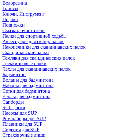
Велорезина
Грипсы
Ключи, Инструмент
Педали
Подножки
Смазки, очистители
Палки для спортивной ходьбы
Аксессуары для сканд. палок
Наконечники для скандинавских палок
Скандинавские палки
Темляки для скандинавских палок
Треккинговые палки
Чехлы для скандинавских палок
Бадминтон
Воланы для бадминтона
Наборы для бадминтона
Сетки для бадминтона
Чехлы для бадминтона
Сапборды
SUP-доски
Насосы для SUP
Рем.наборы для SUP
Плавники для SUP
Сидения для SUP
Страховочные лиши