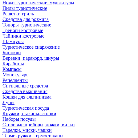
Ножи туристические, мультитулы
Пилы туристические
Решетки гриль
Средства для розжига
Топоры туристические
Треноги костровые
Чайники костровые
Шампуры
Туристическое снаряжение
Бинокли
Веревки, паракорд, шнуры
Карабины
Компасы
Монокуляры
Репелленты
Сигнальные средства
Средства выживания
Кошки для альпинизма
Лупы
Туристическая посуда
Кружки, стаканы, стопки
Наборы посуды
Столовые приборы, ложки, вилки
Тарелки, миски, чашки
Термокружки, термостаканы