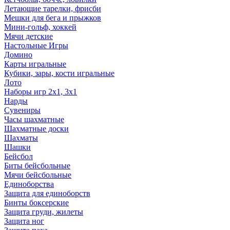
Летающие тарелки, фрисби
Мешки для бега и прыжков
Мини-гольф, хоккей
Мячи детские
Настольные Игры
Домино
Карты игральные
Кубики, зары, кости игральные
Лото
Наборы игр 2х1, 3х1
Нарды
Сувениры
Часы шахматные
Шахматные доски
Шахматы
Шашки
Бейсбол
Биты бейсбольные
Мячи бейсбольные
Единоборства
Защита для единоборств
Бинты боксерские
Защита груди, жилеты
Защита ног