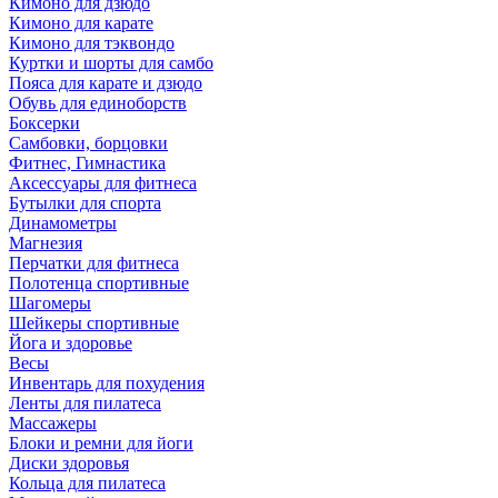
Кимоно для дзюдо
Кимоно для карате
Кимоно для тэквондо
Куртки и шорты для самбо
Пояса для карате и дзюдо
Обувь для единоборств
Боксерки
Самбовки, борцовки
Фитнес, Гимнастика
Аксессуары для фитнеса
Бутылки для спорта
Динамометры
Магнезия
Перчатки для фитнеса
Полотенца спортивные
Шагомеры
Шейкеры спортивные
Йога и здоровье
Весы
Инвентарь для похудения
Ленты для пилатеса
Массажеры
Блоки и ремни для йоги
Диски здоровья
Кольца для пилатеса