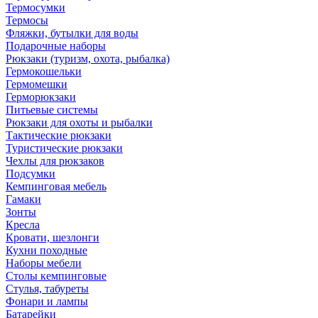
Термосумки
Термосы
Фляжки, бутылки для воды
Подарочные наборы
Рюкзаки (туризм, охота, рыбалка)
Гермокошельки
Гермомешки
Герморюкзаки
Питьевые системы
Рюкзаки для охоты и рыбалки
Тактические рюкзаки
Туристические рюкзаки
Чехлы для рюкзаков
Подсумки
Кемпинговая мебель
Гамаки
Зонты
Кресла
Кровати, шезлонги
Кухни походные
Наборы мебели
Столы кемпинговые
Стулья, табуреты
Фонари и лампы
Батарейки