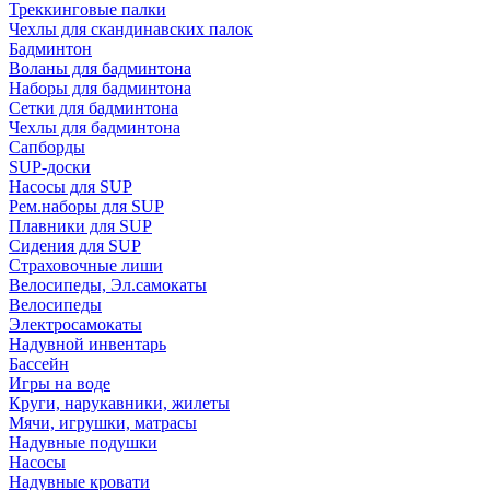
Треккинговые палки
Чехлы для скандинавских палок
Бадминтон
Воланы для бадминтона
Наборы для бадминтона
Сетки для бадминтона
Чехлы для бадминтона
Сапборды
SUP-доски
Насосы для SUP
Рем.наборы для SUP
Плавники для SUP
Сидения для SUP
Страховочные лиши
Велосипеды, Эл.самокаты
Велосипеды
Электросамокаты
Надувной инвентарь
Бассейн
Игры на воде
Круги, нарукавники, жилеты
Мячи, игрушки, матрасы
Надувные подушки
Насосы
Надувные кровати