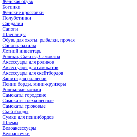
Женская обувь
Ботинки
Женские кроссовки
Полуботинки
Сандалии
Сапоги
Шлепанцы
Обувь для охоты, рыбалки, прочая
Сапоги, бахилы
Летний инвентарь
Ролики, Скейты, Самокаты
Аксессуары для роликов
Аксессуары для самокатов
Аксессуары для скейтбордов
Защита для роллеров
Пенни борды, мини-круизеры
Роликовые коньки
Самокаты городские
Самокаты трехколесные
Самокаты трюковые
Скейтборды
Сумки для пеннибордов
Шлемы
Велоаксессуары
Велоаптечки