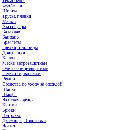
Термобелье
Футболки
Шорты
Трусы, плавки
Майки
Аксессуары
Балаклавы
Банданы
Браслеты
Грелки, теплоиды
Дождевики
Кепки
Маски ветрозащитные
Очки солнцезащитные
Перчатки, варежки
Ремни
Средства по уходу за одеждой
Шапки
Шарфы
Женская одежда
Куртки
Брюки
Ветровки
Джемпера, Толстовки
Жилеты