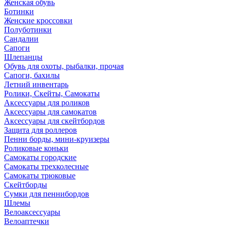
Женская обувь
Ботинки
Женские кроссовки
Полуботинки
Сандалии
Сапоги
Шлепанцы
Обувь для охоты, рыбалки, прочая
Сапоги, бахилы
Летний инвентарь
Ролики, Скейты, Самокаты
Аксессуары для роликов
Аксессуары для самокатов
Аксессуары для скейтбордов
Защита для роллеров
Пенни борды, мини-круизеры
Роликовые коньки
Самокаты городские
Самокаты трехколесные
Самокаты трюковые
Скейтборды
Сумки для пеннибордов
Шлемы
Велоаксессуары
Велоаптечки