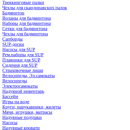
Треккинговые палки
Чехлы для скандинавских палок
Бадминтон
Воланы для бадминтона
Наборы для бадминтона
Сетки для бадминтона
Чехлы для бадминтона
Сапборды
SUP-доски
Насосы для SUP
Рем.наборы для SUP
Плавники для SUP
Сидения для SUP
Страховочные лиши
Велосипеды, Эл.самокаты
Велосипеды
Электросамокаты
Надувной инвентарь
Бассейн
Игры на воде
Круги, нарукавники, жилеты
Мячи, игрушки, матрасы
Надувные подушки
Насосы
Надувные кровати