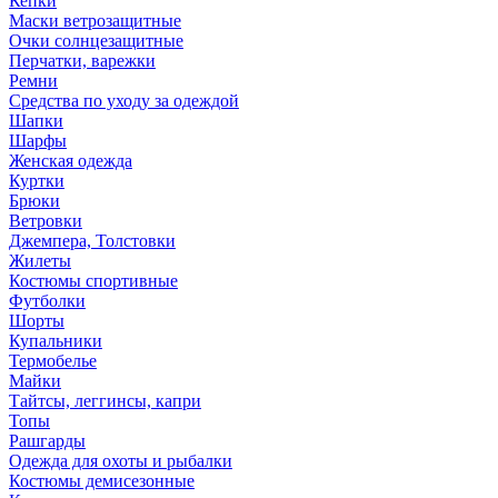
Кепки
Маски ветрозащитные
Очки солнцезащитные
Перчатки, варежки
Ремни
Средства по уходу за одеждой
Шапки
Шарфы
Женская одежда
Куртки
Брюки
Ветровки
Джемпера, Толстовки
Жилеты
Костюмы спортивные
Футболки
Шорты
Купальники
Термобелье
Майки
Тайтсы, леггинсы, капри
Топы
Рашгарды
Одежда для охоты и рыбалки
Костюмы демисезонные