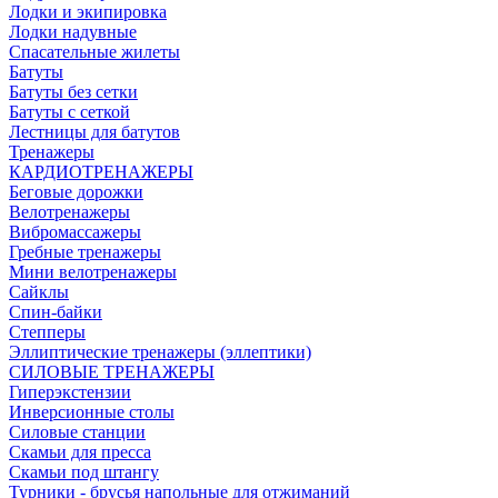
Лодки и экипировка
Лодки надувные
Спасательные жилеты
Батуты
Батуты без сетки
Батуты с сеткой
Лестницы для батутов
Тренажеры
КАРДИОТРЕНАЖЕРЫ
Беговые дорожки
Велотренажеры
Вибромассажеры
Гребные тренажеры
Мини велотренажеры
Сайклы
Спин-байки
Степперы
Эллиптические тренажеры (эллептики)
СИЛОВЫЕ ТРЕНАЖЕРЫ
Гиперэкстензии
Инверсионные столы
Силовые станции
Скамьи для пресса
Скамьи под штангу
Турники - брусья напольные для отжиманий