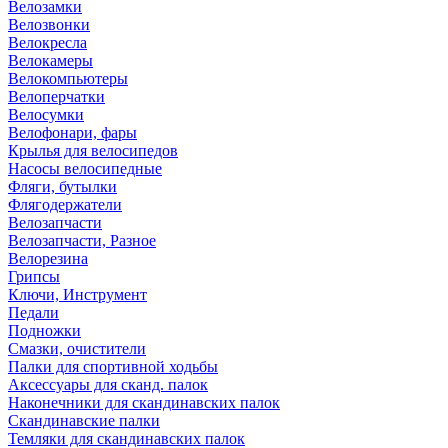
Велозамки
Велозвонки
Велокресла
Велокамеры
Велокомпьютеры
Велоперчатки
Велосумки
Велофонари, фары
Крылья для велосипедов
Насосы велосипедные
Фляги, бутылки
Флягодержатели
Велозапчасти
Велозапчасти, Разное
Велорезина
Грипсы
Ключи, Инструмент
Педали
Подножки
Смазки, очистители
Палки для спортивной ходьбы
Аксессуары для сканд. палок
Наконечники для скандинавских палок
Скандинавские палки
Темляки для скандинавских палок