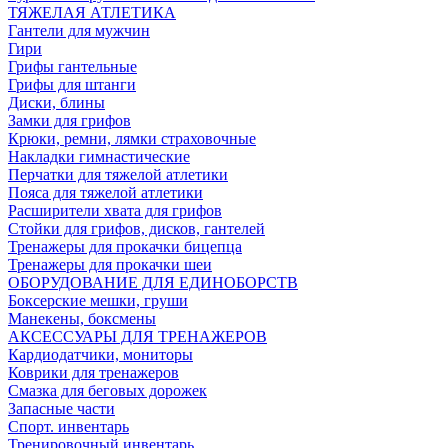
ТЯЖЕЛАЯ АТЛЕТИКА
Гантели для мужчин
Гири
Грифы гантельные
Грифы для штанги
Диски, блины
Замки для грифов
Крюки, ремни, лямки страховочные
Накладки гимнастические
Перчатки для тяжелой атлетики
Пояса для тяжелой атлетики
Расширители хвата для грифов
Стойки для грифов, дисков, гантелей
Тренажеры для прокачки бицепца
Тренажеры для прокачки шеи
ОБОРУДОВАНИЕ ДЛЯ ЕДИНОБОРСТВ
Боксерские мешки, груши
Манекены, боксмены
АКСЕССУАРЫ ДЛЯ ТРЕНАЖЕРОВ
Кардиодатчики, мониторы
Коврики для тренажеров
Смазка для беговых дорожек
Запасные части
Спорт. инвентарь
Тренировочный инвентарь