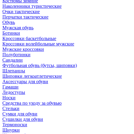
Костюмы зимние
Наколенники туристические
Очки тактические
Перчатки тактические
Обувь
Мужская обувь
Ботинки
Кроссовки баскетбольные
Кроссовки волейбольные мужские
Мужские кроссовки
Полуботинки
Сандалии
Футбольная обувь (бутсы, шиповки)
Шлепанцы
Шиповки легкоатлетические
Аксессуары для обуви
Гамаши
Ледоступы
Носки
Средства по уходу за обувью
Стельки
Сумки для обуви
Сушилки для обуви
Термоноски
Шнурки