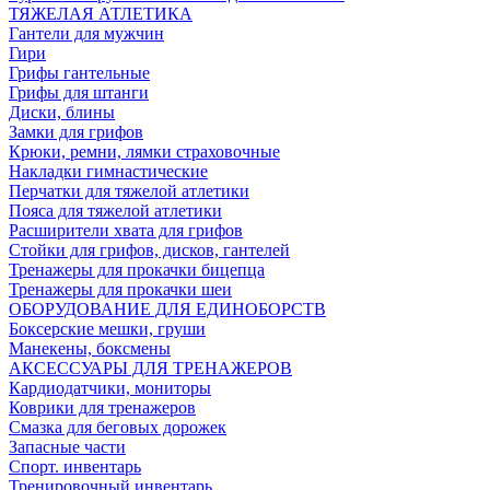
ТЯЖЕЛАЯ АТЛЕТИКА
Гантели для мужчин
Гири
Грифы гантельные
Грифы для штанги
Диски, блины
Замки для грифов
Крюки, ремни, лямки страховочные
Накладки гимнастические
Перчатки для тяжелой атлетики
Пояса для тяжелой атлетики
Расширители хвата для грифов
Стойки для грифов, дисков, гантелей
Тренажеры для прокачки бицепца
Тренажеры для прокачки шеи
ОБОРУДОВАНИЕ ДЛЯ ЕДИНОБОРСТВ
Боксерские мешки, груши
Манекены, боксмены
АКСЕССУАРЫ ДЛЯ ТРЕНАЖЕРОВ
Кардиодатчики, мониторы
Коврики для тренажеров
Смазка для беговых дорожек
Запасные части
Спорт. инвентарь
Тренировочный инвентарь