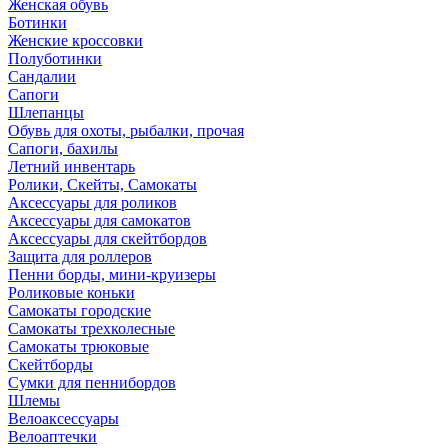
Женская обувь
Ботинки
Женские кроссовки
Полуботинки
Сандалии
Сапоги
Шлепанцы
Обувь для охоты, рыбалки, прочая
Сапоги, бахилы
Летний инвентарь
Ролики, Скейты, Самокаты
Аксессуары для роликов
Аксессуары для самокатов
Аксессуары для скейтбордов
Защита для роллеров
Пенни борды, мини-круизеры
Роликовые коньки
Самокаты городские
Самокаты трехколесные
Самокаты трюковые
Скейтборды
Сумки для пеннибордов
Шлемы
Велоаксессуары
Велоаптечки