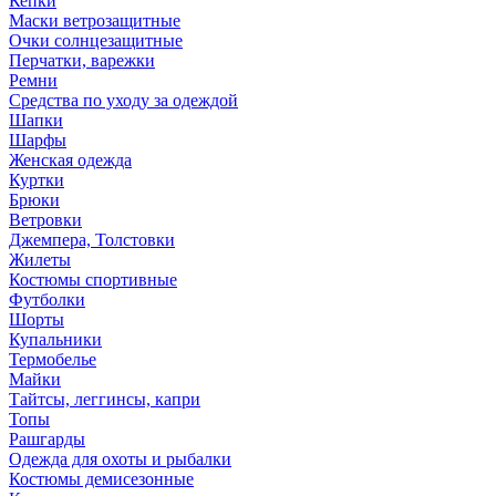
Кепки
Маски ветрозащитные
Очки солнцезащитные
Перчатки, варежки
Ремни
Средства по уходу за одеждой
Шапки
Шарфы
Женская одежда
Куртки
Брюки
Ветровки
Джемпера, Толстовки
Жилеты
Костюмы спортивные
Футболки
Шорты
Купальники
Термобелье
Майки
Тайтсы, леггинсы, капри
Топы
Рашгарды
Одежда для охоты и рыбалки
Костюмы демисезонные