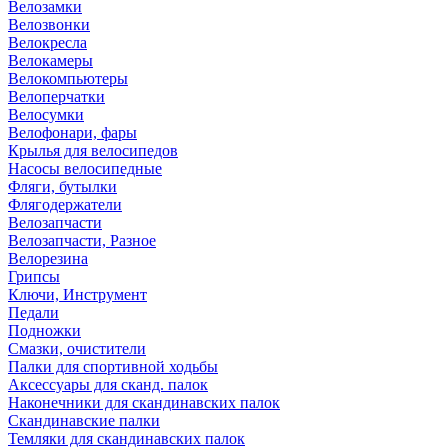
Велозамки
Велозвонки
Велокресла
Велокамеры
Велокомпьютеры
Велоперчатки
Велосумки
Велофонари, фары
Крылья для велосипедов
Насосы велосипедные
Фляги, бутылки
Флягодержатели
Велозапчасти
Велозапчасти, Разное
Велорезина
Грипсы
Ключи, Инструмент
Педали
Подножки
Смазки, очистители
Палки для спортивной ходьбы
Аксессуары для сканд. палок
Наконечники для скандинавских палок
Скандинавские палки
Темляки для скандинавских палок