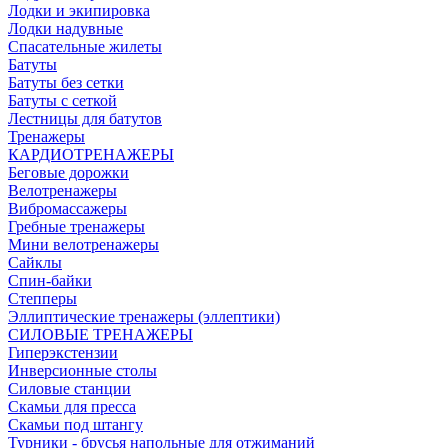
Лодки и экипировка
Лодки надувные
Спасательные жилеты
Батуты
Батуты без сетки
Батуты с сеткой
Лестницы для батутов
Тренажеры
КАРДИОТРЕНАЖЕРЫ
Беговые дорожки
Велотренажеры
Вибромассажеры
Гребные тренажеры
Мини велотренажеры
Сайклы
Спин-байки
Степперы
Эллиптические тренажеры (эллептики)
СИЛОВЫЕ ТРЕНАЖЕРЫ
Гиперэкстензии
Инверсионные столы
Силовые станции
Скамьи для пресса
Скамьи под штангу
Турники - брусья напольные для отжиманий