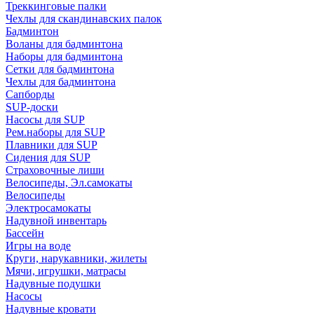
Треккинговые палки
Чехлы для скандинавских палок
Бадминтон
Воланы для бадминтона
Наборы для бадминтона
Сетки для бадминтона
Чехлы для бадминтона
Сапборды
SUP-доски
Насосы для SUP
Рем.наборы для SUP
Плавники для SUP
Сидения для SUP
Страховочные лиши
Велосипеды, Эл.самокаты
Велосипеды
Электросамокаты
Надувной инвентарь
Бассейн
Игры на воде
Круги, нарукавники, жилеты
Мячи, игрушки, матрасы
Надувные подушки
Насосы
Надувные кровати