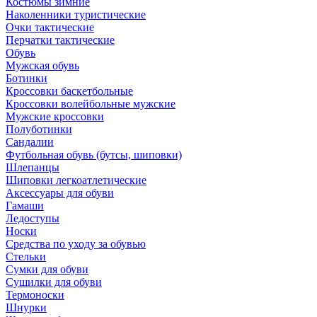
Костюмы зимние
Наколенники туристические
Очки тактические
Перчатки тактические
Обувь
Мужская обувь
Ботинки
Кроссовки баскетбольные
Кроссовки волейбольные мужские
Мужские кроссовки
Полуботинки
Сандалии
Футбольная обувь (бутсы, шиповки)
Шлепанцы
Шиповки легкоатлетические
Аксессуары для обуви
Гамаши
Ледоступы
Носки
Средства по уходу за обувью
Стельки
Сумки для обуви
Сушилки для обуви
Термоноски
Шнурки