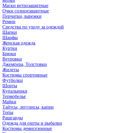
Кепки
Маски ветрозащитные
Очки солнцезащитные
Перчатки, варежки
Ремни
Средства по уходу за одеждой
Шапки
Шарфы
Женская одежда
Куртки
Брюки
Ветровки
Джемпера, Толстовки
Жилеты
Костюмы спортивные
Футболки
Шорты
Купальники
Термобелье
Майки
Тайтсы, леггинсы, капри
Топы
Рашгарды
Одежда для охоты и рыбалки
Костюмы демисезонные