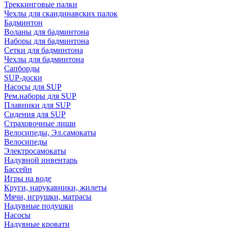
Треккинговые палки
Чехлы для скандинавских палок
Бадминтон
Воланы для бадминтона
Наборы для бадминтона
Сетки для бадминтона
Чехлы для бадминтона
Сапборды
SUP-доски
Насосы для SUP
Рем.наборы для SUP
Плавники для SUP
Сидения для SUP
Страховочные лиши
Велосипеды, Эл.самокаты
Велосипеды
Электросамокаты
Надувной инвентарь
Бассейн
Игры на воде
Круги, нарукавники, жилеты
Мячи, игрушки, матрасы
Надувные подушки
Насосы
Надувные кровати