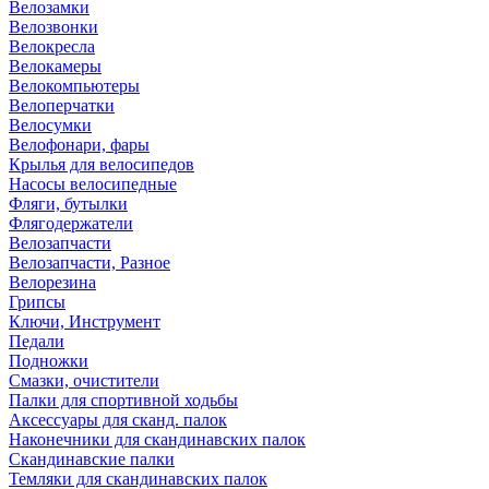
Велозамки
Велозвонки
Велокресла
Велокамеры
Велокомпьютеры
Велоперчатки
Велосумки
Велофонари, фары
Крылья для велосипедов
Насосы велосипедные
Фляги, бутылки
Флягодержатели
Велозапчасти
Велозапчасти, Разное
Велорезина
Грипсы
Ключи, Инструмент
Педали
Подножки
Смазки, очистители
Палки для спортивной ходьбы
Аксессуары для сканд. палок
Наконечники для скандинавских палок
Скандинавские палки
Темляки для скандинавских палок