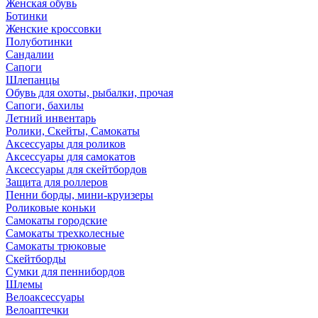
Женская обувь
Ботинки
Женские кроссовки
Полуботинки
Сандалии
Сапоги
Шлепанцы
Обувь для охоты, рыбалки, прочая
Сапоги, бахилы
Летний инвентарь
Ролики, Скейты, Самокаты
Аксессуары для роликов
Аксессуары для самокатов
Аксессуары для скейтбордов
Защита для роллеров
Пенни борды, мини-круизеры
Роликовые коньки
Самокаты городские
Самокаты трехколесные
Самокаты трюковые
Скейтборды
Сумки для пеннибордов
Шлемы
Велоаксессуары
Велоаптечки