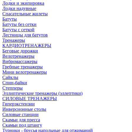
Лодки и экипировка
Лодки надувные
Спасательные жилеты
Батуты
Батуты без сетки
Батуты с сеткой
Лестницы для батутов
Тренажеры
КАРДИОТРЕНАЖЕРЫ
Беговые дорожки
Велотренажеры
Вибромассажеры
Гребные тренажеры
Мини велотренажеры
Сайклы
Спин-байки
Степперы
Эллиптические тренажеры (эллептики)
СИЛОВЫЕ ТРЕНАЖЕРЫ
Гиперэкстензии
Инверсионные столы
Силовые станции
Скамьи для пресса
Скамьи под штангу
Турники - брусья напольные для отжиманий