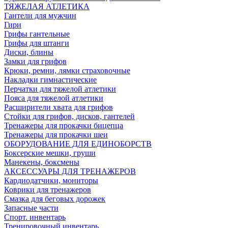
ТЯЖЕЛАЯ АТЛЕТИКА
Гантели для мужчин
Гири
Грифы гантельные
Грифы для штанги
Диски, блины
Замки для грифов
Крюки, ремни, лямки страховочные
Накладки гимнастические
Перчатки для тяжелой атлетики
Пояса для тяжелой атлетики
Расширители хвата для грифов
Стойки для грифов, дисков, гантелей
Тренажеры для прокачки бицепца
Тренажеры для прокачки шеи
ОБОРУДОВАНИЕ ДЛЯ ЕДИНОБОРСТВ
Боксерские мешки, груши
Манекены, боксмены
АКСЕССУАРЫ ДЛЯ ТРЕНАЖЕРОВ
Кардиодатчики, мониторы
Коврики для тренажеров
Смазка для беговых дорожек
Запасные части
Спорт. инвентарь
Тренировочный инвентарь