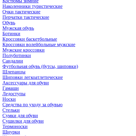
Костюмы зимние
Наколенники туристические
Очки тактические
Перчатки тактические
Обувь
Мужская обувь
Ботинки
Кроссовки баскетбольные
Кроссовки волейбольные мужские
Мужские кроссовки
Полуботинки
Сандалии
Футбольная обувь (бутсы, шиповки)
Шлепанцы
Шиповки легкоатлетические
Аксессуары для обуви
Гамаши
Ледоступы
Носки
Средства по уходу за обувью
Стельки
Сумки для обуви
Сушилки для обуви
Термоноски
Шнурки