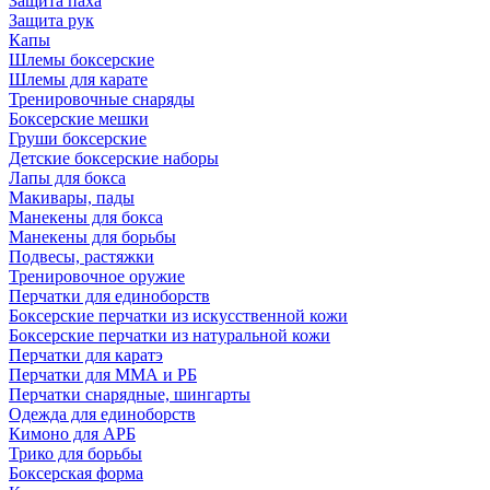
Защита паха
Защита рук
Капы
Шлемы боксерские
Шлемы для карате
Тренировочные снаряды
Боксерские мешки
Груши боксерские
Детские боксерские наборы
Лапы для бокса
Макивары, пады
Манекены для бокса
Манекены для борьбы
Подвесы, растяжки
Тренировочное оружие
Перчатки для единоборств
Боксерские перчатки из искусственной кожи
Боксерские перчатки из натуральной кожи
Перчатки для каратэ
Перчатки для ММА и РБ
Перчатки снарядные, шингарты
Одежда для единоборств
Кимоно для АРБ
Трико для борьбы
Боксерская форма