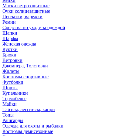
Кепки
Маски ветрозащитные
Очки солнцезащитные
Перчатки, варежки
Ремни
Средства по уходу за одеждой
Шапки
Шарфы
Женская одежда
Куртки
Брюки
Ветровки
Джемпера, Толстовки
Жилеты
Костюмы спортивные
Футболки
Шорты
Купальники
Термобелье
Майки
Тайтсы, леггинсы, капри
Топы
Рашгарды
Одежда для охоты и рыбалки
Костюмы демисезонные