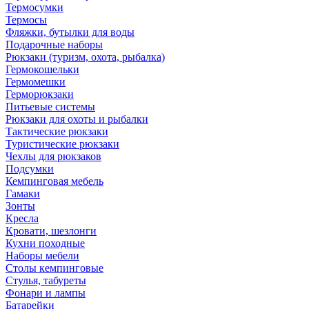
Термосумки
Термосы
Фляжки, бутылки для воды
Подарочные наборы
Рюкзаки (туризм, охота, рыбалка)
Гермокошельки
Гермомешки
Герморюкзаки
Питьевые системы
Рюкзаки для охоты и рыбалки
Тактические рюкзаки
Туристические рюкзаки
Чехлы для рюкзаков
Подсумки
Кемпинговая мебель
Гамаки
Зонты
Кресла
Кровати, шезлонги
Кухни походные
Наборы мебели
Столы кемпинговые
Стулья, табуреты
Фонари и лампы
Батарейки