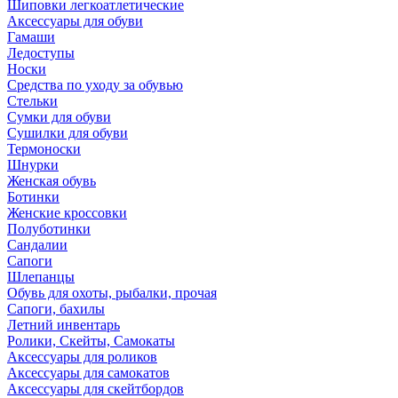
Шиповки легкоатлетические
Аксессуары для обуви
Гамаши
Ледоступы
Носки
Средства по уходу за обувью
Стельки
Сумки для обуви
Сушилки для обуви
Термоноски
Шнурки
Женская обувь
Ботинки
Женские кроссовки
Полуботинки
Сандалии
Сапоги
Шлепанцы
Обувь для охоты, рыбалки, прочая
Сапоги, бахилы
Летний инвентарь
Ролики, Скейты, Самокаты
Аксессуары для роликов
Аксессуары для самокатов
Аксессуары для скейтбордов