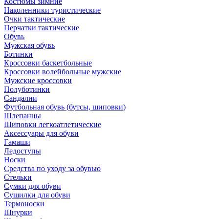
Костюмы зимние
Наколенники туристические
Очки тактические
Перчатки тактические
Обувь
Мужская обувь
Ботинки
Кроссовки баскетбольные
Кроссовки волейбольные мужские
Мужские кроссовки
Полуботинки
Сандалии
Футбольная обувь (бутсы, шиповки)
Шлепанцы
Шиповки легкоатлетические
Аксессуары для обуви
Гамаши
Ледоступы
Носки
Средства по уходу за обувью
Стельки
Сумки для обуви
Сушилки для обуви
Термоноски
Шнурки