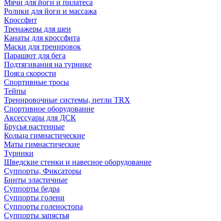
Мячи для йоги и пилатеса
Ролики для йоги и массажа
Кроссфит
Тренажеры для шеи
Канаты для кроссфита
Маски для тренировок
Парашют для бега
Подтягивания на турнике
Пояса скорости
Спортивные тросы
Тейпы
Тренировочные системы, петли TRX
Спортивное оборудование
Аксессуары для ДСК
Брусья настенные
Кольца гимнастические
Маты гимнастические
Турники
Шведские стенки и навесное оборудование
Суппорты, Фиксаторы
Бинты эластичные
Суппорты бедра
Суппорты голени
Суппорты голеностопа
Суппорты запястья