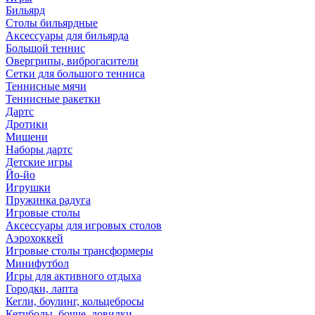
Бильярд
Столы бильярдные
Аксессуары для бильярда
Большой теннис
Овергрипы, виброгасители
Сетки для большого тенниса
Теннисные мячи
Теннисные ракетки
Дартс
Дротики
Мишени
Наборы дартс
Детские игры
Йо-йо
Игрушки
Пружинка радуга
Игровые столы
Аксессуары для игровых столов
Аэрохоккей
Игровые столы трансформеры
Минифутбол
Игры для активного отдыха
Городки, лапта
Кегли, боулинг, кольцебросы
Кетчболы, бочче, ловилки