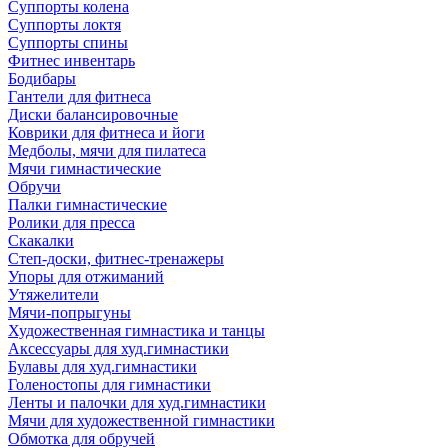
Суппорты колена
Суппорты локтя
Суппорты спины
Фитнес инвентарь
Бодибары
Гантели для фитнеса
Диски балансировочные
Коврики для фитнеса и йоги
Медболы, мячи для пилатеса
Мячи гимнастические
Обручи
Палки гимнастические
Ролики для пресса
Скакалки
Степ-доски, фитнес-тренажеры
Упоры для отжиманий
Утяжелители
Мячи-попрыгуны
Художественная гимнастика и танцы
Аксессуары для худ.гимнастики
Булавы для худ.гимнастики
Голеностопы для гимнастики
Ленты и палочки для худ.гимнастики
Мячи для художественной гимнастики
Обмотка для обручей