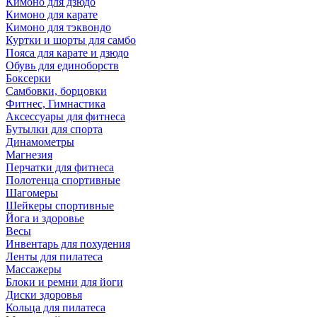
Кимоно для дзюдо
Кимоно для карате
Кимоно для тэквондо
Куртки и шорты для самбо
Пояса для карате и дзюдо
Обувь для единоборств
Боксерки
Самбовки, борцовки
Фитнес, Гимнастика
Аксессуары для фитнеса
Бутылки для спорта
Динамометры
Магнезия
Перчатки для фитнеса
Полотенца спортивные
Шагомеры
Шейкеры спортивные
Йога и здоровье
Весы
Инвентарь для похудения
Ленты для пилатеса
Массажеры
Блоки и ремни для йоги
Диски здоровья
Кольца для пилатеса