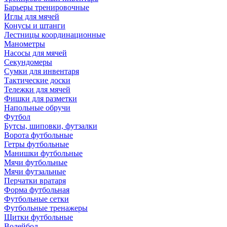
Барьеры тренировочные
Иглы для мячей
Конусы и штанги
Лестницы координационные
Манометры
Насосы для мячей
Секундомеры
Сумки для инвентаря
Тактические доски
Тележки для мячей
Фишки для разметки
Напольные обручи
Футбол
Бутсы, шиповки, футзалки
Ворота футбольные
Гетры футбольные
Манишки футбольные
Мячи футбольные
Мячи футзальные
Перчатки вратаря
Форма футбольная
Футбольные сетки
Футбольные тренажеры
Щитки футбольные
Волейбол