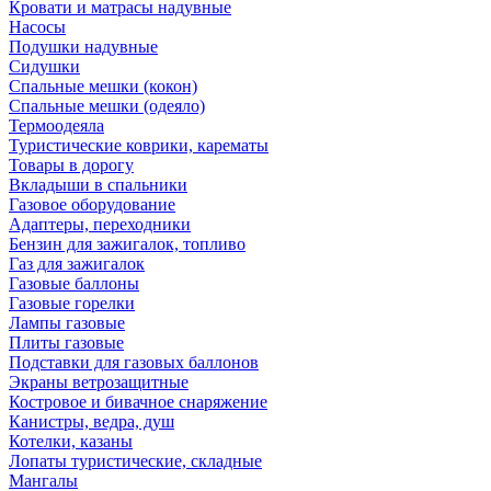
Кровати и матрасы надувные
Насосы
Подушки надувные
Сидушки
Спальные мешки (кокон)
Спальные мешки (одеяло)
Термоодеяла
Туристические коврики, карематы
Товары в дорогу
Вкладыши в спальники
Газовое оборудование
Адаптеры, переходники
Бензин для зажигалок, топливо
Газ для зажигалок
Газовые баллоны
Газовые горелки
Лампы газовые
Плиты газовые
Подставки для газовых баллонов
Экраны ветрозащитные
Костровое и бивачное снаряжение
Канистры, ведра, душ
Котелки, казаны
Лопаты туристические, складные
Мангалы