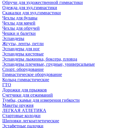
Обручи для художественной гимнастики
Одежда для худ.гимнастики
Скакалки для худ.гимнастики
Чехлы для булавы
Чехлы для мячей
Чехлы для обручей
Чешки и балетки
Эспандеры
Жгуты, ленты, петли
Эспандеры для ног
Эспандеры кистевые
Эспандеры лыжника, боксера, пловца
Эспандеры плечевые, грудные, универсальные
Спорт. оборудование
Гимнастическое оборудование
Кольца гимнастические
ГТО
Дорожки для прыжков
Счетчики для отжиманий
Тумбы, скамьи для измерения гибкости
Макеты оружия
ЛЕГКАЯ АТЛЕТИКА
Стартовые колодки
Шиповки легкоатлетические
Эстафетные палочки