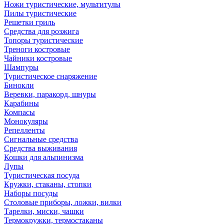
Ножи туристические, мультитулы
Пилы туристические
Решетки гриль
Средства для розжига
Топоры туристические
Треноги костровые
Чайники костровые
Шампуры
Туристическое снаряжение
Бинокли
Веревки, паракорд, шнуры
Карабины
Компасы
Монокуляры
Репелленты
Сигнальные средства
Средства выживания
Кошки для альпинизма
Лупы
Туристическая посуда
Кружки, стаканы, стопки
Наборы посуды
Столовые приборы, ложки, вилки
Тарелки, миски, чашки
Термокружки, термостаканы