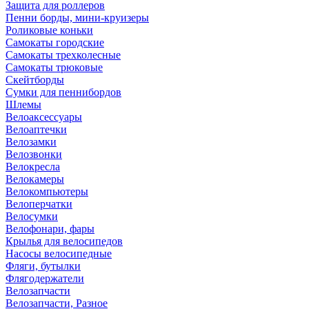
Защита для роллеров
Пенни борды, мини-круизеры
Роликовые коньки
Самокаты городские
Самокаты трехколесные
Самокаты трюковые
Скейтборды
Сумки для пеннибордов
Шлемы
Велоаксессуары
Велоаптечки
Велозамки
Велозвонки
Велокресла
Велокамеры
Велокомпьютеры
Велоперчатки
Велосумки
Велофонари, фары
Крылья для велосипедов
Насосы велосипедные
Фляги, бутылки
Флягодержатели
Велозапчасти
Велозапчасти, Разное