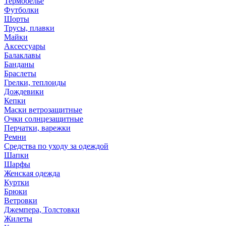
Термобелье
Футболки
Шорты
Трусы, плавки
Майки
Аксессуары
Балаклавы
Банданы
Браслеты
Грелки, теплоиды
Дождевики
Кепки
Маски ветрозащитные
Очки солнцезащитные
Перчатки, варежки
Ремни
Средства по уходу за одеждой
Шапки
Шарфы
Женская одежда
Куртки
Брюки
Ветровки
Джемпера, Толстовки
Жилеты