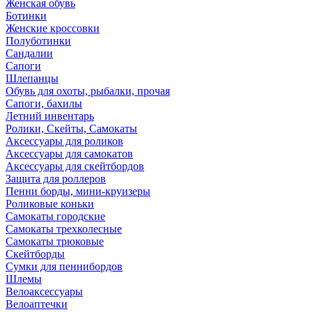
Женская обувь
Ботинки
Женские кроссовки
Полуботинки
Сандалии
Сапоги
Шлепанцы
Обувь для охоты, рыбалки, прочая
Сапоги, бахилы
Летний инвентарь
Ролики, Скейты, Самокаты
Аксессуары для роликов
Аксессуары для самокатов
Аксессуары для скейтбордов
Защита для роллеров
Пенни борды, мини-круизеры
Роликовые коньки
Самокаты городские
Самокаты трехколесные
Самокаты трюковые
Скейтборды
Сумки для пеннибордов
Шлемы
Велоаксессуары
Велоаптечки