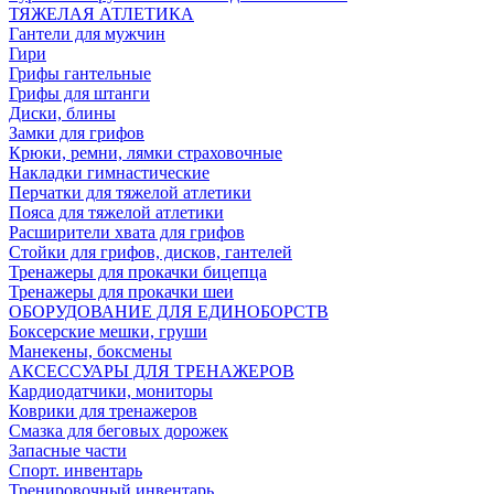
ТЯЖЕЛАЯ АТЛЕТИКА
Гантели для мужчин
Гири
Грифы гантельные
Грифы для штанги
Диски, блины
Замки для грифов
Крюки, ремни, лямки страховочные
Накладки гимнастические
Перчатки для тяжелой атлетики
Пояса для тяжелой атлетики
Расширители хвата для грифов
Стойки для грифов, дисков, гантелей
Тренажеры для прокачки бицепца
Тренажеры для прокачки шеи
ОБОРУДОВАНИЕ ДЛЯ ЕДИНОБОРСТВ
Боксерские мешки, груши
Манекены, боксмены
АКСЕССУАРЫ ДЛЯ ТРЕНАЖЕРОВ
Кардиодатчики, мониторы
Коврики для тренажеров
Смазка для беговых дорожек
Запасные части
Спорт. инвентарь
Тренировочный инвентарь