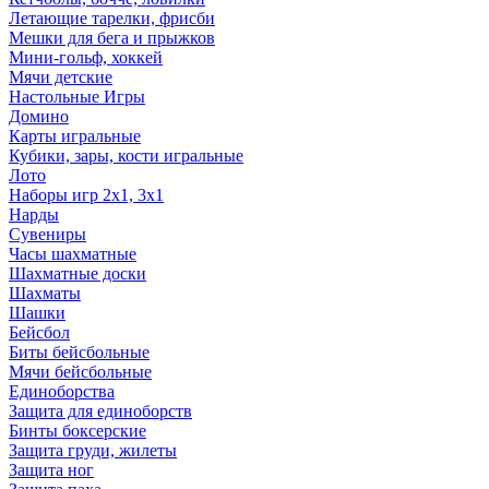
Летающие тарелки, фрисби
Мешки для бега и прыжков
Мини-гольф, хоккей
Мячи детские
Настольные Игры
Домино
Карты игральные
Кубики, зары, кости игральные
Лото
Наборы игр 2х1, 3х1
Нарды
Сувениры
Часы шахматные
Шахматные доски
Шахматы
Шашки
Бейсбол
Биты бейсбольные
Мячи бейсбольные
Единоборства
Защита для единоборств
Бинты боксерские
Защита груди, жилеты
Защита ног