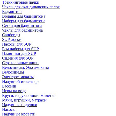
Треккинговые палки
Чехлы для скандинавских палок
Бадминтон
Воланы для бадминтона
Наборы для бадминтона
Сетки для бадминтона
Чехлы для бадминтона
Сапборды
SUP-доски
Насосы для SUP
Рем.наборы для SUP
Плавники для SUP
Сидения для SUP
Страховочные лиши
Велосипеды, Эл.самокаты
Велосипеды
Электросамокаты
Надувной инвентарь
Бассейн
Игры на воде
Круги, нарукавники, жилеты
Мячи, игрушки, матрасы
Надувные подушки
Насосы
Надувные кровати