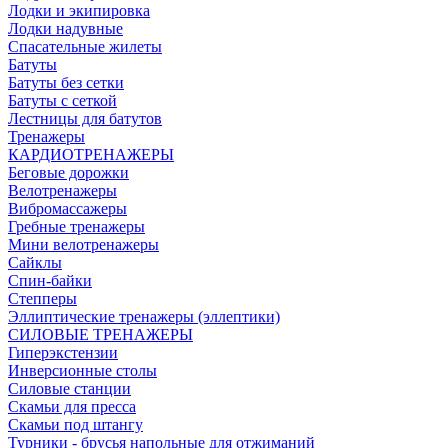
Лодки и экипировка
Лодки надувные
Спасательные жилеты
Батуты
Батуты без сетки
Батуты с сеткой
Лестницы для батутов
Тренажеры
КАРДИОТРЕНАЖЕРЫ
Беговые дорожки
Велотренажеры
Вибромассажеры
Гребные тренажеры
Мини велотренажеры
Сайклы
Спин-байки
Степперы
Эллиптические тренажеры (эллептики)
СИЛОВЫЕ ТРЕНАЖЕРЫ
Гиперэкстензии
Инверсионные столы
Силовые станции
Скамьи для пресса
Скамьи под штангу
Турники - брусья напольные для отжиманий