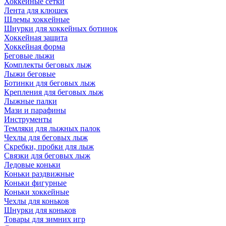
Хоккейные сетки
Лента для клюшек
Шлемы хоккейные
Шнурки для хоккейных ботинок
Хоккейная защита
Хоккейная форма
Беговые лыжи
Комплекты беговых лыж
Лыжи беговые
Ботинки для беговых лыж
Крепления для беговых лыж
Лыжные палки
Мази и парафины
Инструменты
Темляки для лыжных палок
Чехлы для беговых лыж
Скребки, пробки для лыж
Связки для беговых лыж
Ледовые коньки
Коньки раздвижные
Коньки фигурные
Коньки хоккейные
Чехлы для коньков
Шнурки для коньков
Товары для зимних игр