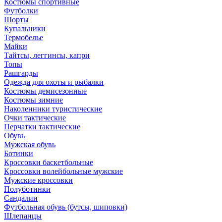
Костюмы спортивные
Футболки
Шорты
Купальники
Термобелье
Майки
Тайтсы, леггинсы, капри
Топы
Рашгарды
Одежда для охоты и рыбалки
Костюмы демисезонные
Костюмы зимние
Наколенники туристические
Очки тактические
Перчатки тактические
Обувь
Мужская обувь
Ботинки
Кроссовки баскетбольные
Кроссовки волейбольные мужские
Мужские кроссовки
Полуботинки
Сандалии
Футбольная обувь (бутсы, шиповки)
Шлепанцы