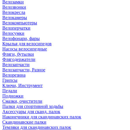
Велозамки
Велозвонки
Велокресла
Велокамеры
Велокомпьютеры
Велоперчатки
Велосумки
Велофонари, фары
Крылья для велосипедов
Насосы велосипедные
Фляги, бутылки
Флягодержатели
Велозапчасти
Велозапчасти, Разное
Велорезина
Грипсы
Ключи, Инструмент
Педали
Подножки
Смазки, очистители
Палки для спортивной ходьбы
Аксессуары для сканд. палок
Наконечники для скандинавских палок
Скандинавские палки
Темляки для скандинавских палок