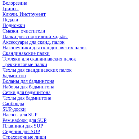
Велорезина
Грипсы
Ключи, Инструмент
Педали
Подножки
Смазки, очистители
Палки для спортивной ходьбы
Аксессуары для сканд. палок
Наконечники для скандинавских палок
Скандинавские палки
Темляки для скандинавских палок
Треккинговые палки
Чехлы для скандинавских палок
Бадминтон
Воланы для бадминтона
Наборы для бадминтона
Сетки для бадминтона
Чехлы для бадминтона
Сапборды
SUP-доски
Насосы для SUP
Рем.наборы для SUP
Плавники для SUP
Сидения для SUP
Страховочные лиши