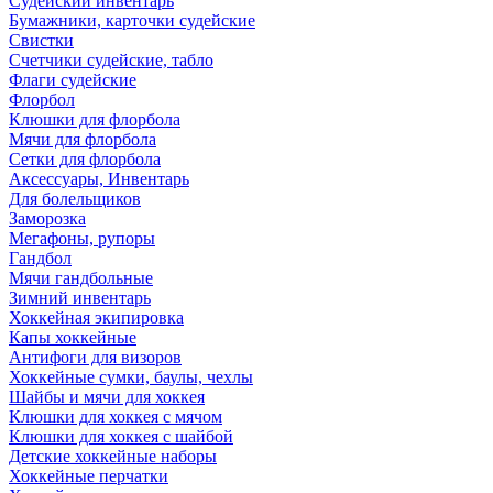
Судейский инвентарь
Бумажники, карточки судейские
Свистки
Счетчики судейские, табло
Флаги судейские
Флорбол
Клюшки для флорбола
Мячи для флорбола
Сетки для флорбола
Аксессуары, Инвентарь
Для болельщиков
Заморозка
Мегафоны, рупоры
Гандбол
Мячи гандбольные
Зимний инвентарь
Хоккейная экипировка
Капы хоккейные
Антифоги для визоров
Хоккейные сумки, баулы, чехлы
Шайбы и мячи для хоккея
Клюшки для хоккея с мячом
Клюшки для хоккея с шайбой
Детские хоккейные наборы
Хоккейные перчатки