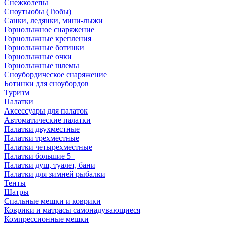
Снежколепы
Сноутьюбы (Тюбы)
Санки, ледянки, мини-лыжи
Горнолыжное снаряжение
Горнолыжные крепления
Горнолыжные ботинки
Горнолыжные очки
Горнолыжные шлемы
Сноубордическое снаряжение
Ботинки для сноубордов
Туризм
Палатки
Аксессуары для палаток
Автоматические палатки
Палатки двухместные
Палатки трехместные
Палатки четырехместные
Палатки большие 5+
Палатки душ, туалет, бани
Палатки для зимней рыбалки
Тенты
Шатры
Спальные мешки и коврики
Коврики и матрасы самонадувающиеся
Компрессионные мешки