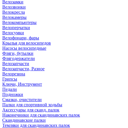
Велозамки
Велозвонки
Велокресла
Велокамеры
Велокомпьютеры
Велоперчатки
Велосумки
Велофонари, фары
Крылья для велосипедов
Насосы велосипедные
Фляги, бутылки
Флягодержатели
Велозапчасти
Велозапчасти, Разное
Велорезина
Грипсы
Ключи, Инструмент
Педали
Подножки
Смазки, очистители
Палки для спортивной ходьбы
Аксессуары для сканд. палок
Наконечники для скандинавских палок
Скандинавские палки
Темляки для скандинавских палок