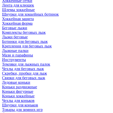
Хоккейные сетки
Лента для клюшек
Шлемы хоккейные
Шнурки для хоккейных ботинок
Хоккейная защита
Хоккейная форма
Беговые лыжи
Комплекты беговых лыж
Лыжи беговые
Ботинки для беговых лыж
Крепления для беговых лыж
Лыжные палки
Мази и парафины
Инструменты
Темляки для лыжных палок
Чехлы для беговых лыж
Скребки, пробки для лыж
Связки для беговых лыж
Ледовые коньки
Коньки раздвижные
Коньки фигурные
Коньки хоккейные
Чехлы для коньков
Шнурки для коньков
Товары для зимних игр