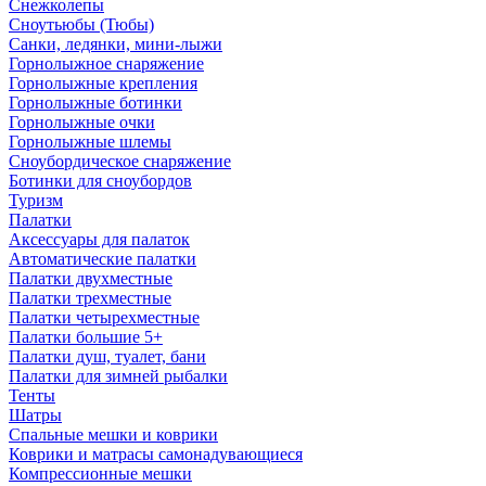
Снежколепы
Сноутьюбы (Тюбы)
Санки, ледянки, мини-лыжи
Горнолыжное снаряжение
Горнолыжные крепления
Горнолыжные ботинки
Горнолыжные очки
Горнолыжные шлемы
Сноубордическое снаряжение
Ботинки для сноубордов
Туризм
Палатки
Аксессуары для палаток
Автоматические палатки
Палатки двухместные
Палатки трехместные
Палатки четырехместные
Палатки большие 5+
Палатки душ, туалет, бани
Палатки для зимней рыбалки
Тенты
Шатры
Спальные мешки и коврики
Коврики и матрасы самонадувающиеся
Компрессионные мешки