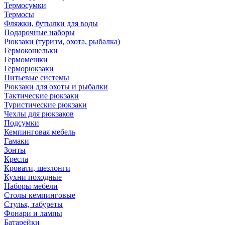
Термосумки
Термосы
Фляжки, бутылки для воды
Подарочные наборы
Рюкзаки (туризм, охота, рыбалка)
Гермокошельки
Гермомешки
Герморюкзаки
Питьевые системы
Рюкзаки для охоты и рыбалки
Тактические рюкзаки
Туристические рюкзаки
Чехлы для рюкзаков
Подсумки
Кемпинговая мебель
Гамаки
Зонты
Кресла
Кровати, шезлонги
Кухни походные
Наборы мебели
Столы кемпинговые
Стулья, табуреты
Фонари и лампы
Батарейки