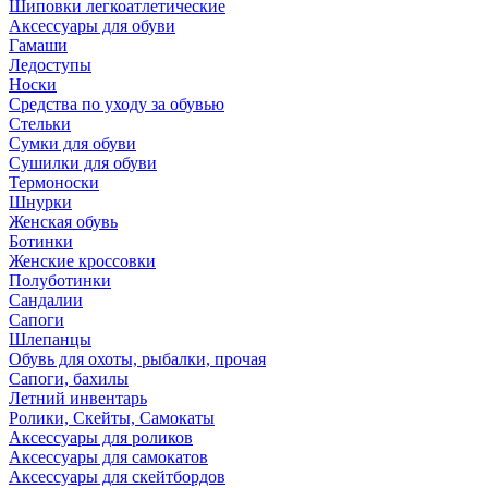
Шиповки легкоатлетические
Аксессуары для обуви
Гамаши
Ледоступы
Носки
Средства по уходу за обувью
Стельки
Сумки для обуви
Сушилки для обуви
Термоноски
Шнурки
Женская обувь
Ботинки
Женские кроссовки
Полуботинки
Сандалии
Сапоги
Шлепанцы
Обувь для охоты, рыбалки, прочая
Сапоги, бахилы
Летний инвентарь
Ролики, Скейты, Самокаты
Аксессуары для роликов
Аксессуары для самокатов
Аксессуары для скейтбордов