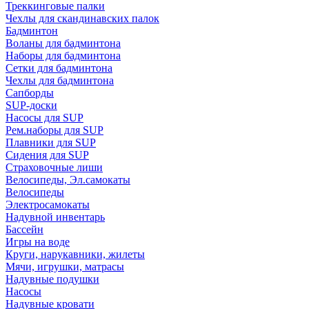
Треккинговые палки
Чехлы для скандинавских палок
Бадминтон
Воланы для бадминтона
Наборы для бадминтона
Сетки для бадминтона
Чехлы для бадминтона
Сапборды
SUP-доски
Насосы для SUP
Рем.наборы для SUP
Плавники для SUP
Сидения для SUP
Страховочные лиши
Велосипеды, Эл.самокаты
Велосипеды
Электросамокаты
Надувной инвентарь
Бассейн
Игры на воде
Круги, нарукавники, жилеты
Мячи, игрушки, матрасы
Надувные подушки
Насосы
Надувные кровати