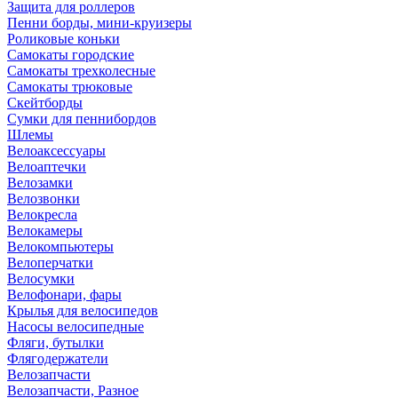
Защита для роллеров
Пенни борды, мини-круизеры
Роликовые коньки
Самокаты городские
Самокаты трехколесные
Самокаты трюковые
Скейтборды
Сумки для пеннибордов
Шлемы
Велоаксессуары
Велоаптечки
Велозамки
Велозвонки
Велокресла
Велокамеры
Велокомпьютеры
Велоперчатки
Велосумки
Велофонари, фары
Крылья для велосипедов
Насосы велосипедные
Фляги, бутылки
Флягодержатели
Велозапчасти
Велозапчасти, Разное