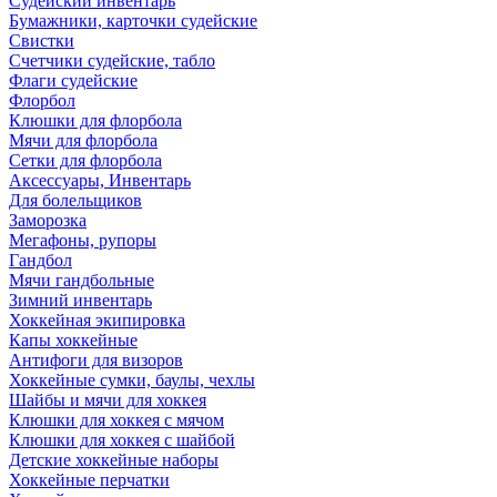
Судейский инвентарь
Бумажники, карточки судейские
Свистки
Счетчики судейские, табло
Флаги судейские
Флорбол
Клюшки для флорбола
Мячи для флорбола
Сетки для флорбола
Аксессуары, Инвентарь
Для болельщиков
Заморозка
Мегафоны, рупоры
Гандбол
Мячи гандбольные
Зимний инвентарь
Хоккейная экипировка
Капы хоккейные
Антифоги для визоров
Хоккейные сумки, баулы, чехлы
Шайбы и мячи для хоккея
Клюшки для хоккея с мячом
Клюшки для хоккея с шайбой
Детские хоккейные наборы
Хоккейные перчатки