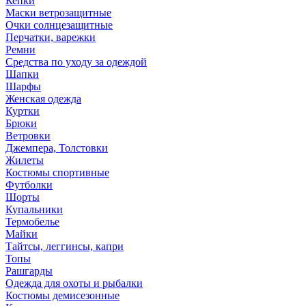
Кепки
Маски ветрозащитные
Очки солнцезащитные
Перчатки, варежки
Ремни
Средства по уходу за одеждой
Шапки
Шарфы
Женская одежда
Куртки
Брюки
Ветровки
Джемпера, Толстовки
Жилеты
Костюмы спортивные
Футболки
Шорты
Купальники
Термобелье
Майки
Тайтсы, леггинсы, капри
Топы
Рашгарды
Одежда для охоты и рыбалки
Костюмы демисезонные