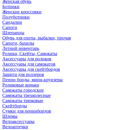
Женская обувь
Ботинки
Женские кроссовки
Полуботинки
Сандалии
Сапоги
Шлепанцы
Обувь для охоты, рыбалки, прочая
Сапоги, бахилы
Летний инвентарь
Ролики, Скейты, Самокаты
Аксессуары для роликов
Аксессуары для самокатов
Аксессуары для скейтбордов
Защита для роллеров
Пенни борды, мини-круизеры
Роликовые коньки
Самокаты городские
Самокаты трехколесные
Самокаты трюковые
Скейтборды
Сумки для пеннибордов
Шлемы
Велоаксессуары
Велоаптечки