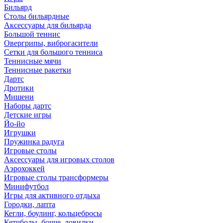
Бильярд
Столы бильярдные
Аксессуары для бильярда
Большой теннис
Овергрипы, виброгасители
Сетки для большого тенниса
Теннисные мячи
Теннисные ракетки
Дартс
Дротики
Мишени
Наборы дартс
Детские игры
Йо-йо
Игрушки
Пружинка радуга
Игровые столы
Аксессуары для игровых столов
Аэрохоккей
Игровые столы трансформеры
Минифутбол
Игры для активного отдыха
Городки, лапта
Кегли, боулинг, кольцебросы
Кетчболы, бочче, ловилки