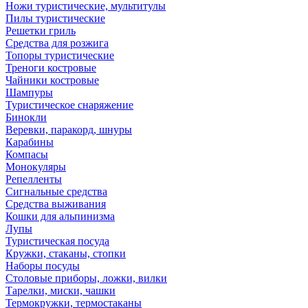
Ножи туристические, мультитулы
Пилы туристические
Решетки гриль
Средства для розжига
Топоры туристические
Треноги костровые
Чайники костровые
Шампуры
Туристическое снаряжение
Бинокли
Веревки, паракорд, шнуры
Карабины
Компасы
Монокуляры
Репелленты
Сигнальные средства
Средства выживания
Кошки для альпинизма
Лупы
Туристическая посуда
Кружки, стаканы, стопки
Наборы посуды
Столовые приборы, ложки, вилки
Тарелки, миски, чашки
Термокружки, термостаканы