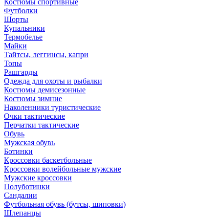
Костюмы спортивные
Футболки
Шорты
Купальники
Термобелье
Майки
Тайтсы, леггинсы, капри
Топы
Рашгарды
Одежда для охоты и рыбалки
Костюмы демисезонные
Костюмы зимние
Наколенники туристические
Очки тактические
Перчатки тактические
Обувь
Мужская обувь
Ботинки
Кроссовки баскетбольные
Кроссовки волейбольные мужские
Мужские кроссовки
Полуботинки
Сандалии
Футбольная обувь (бутсы, шиповки)
Шлепанцы