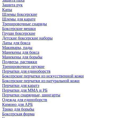
Защита паха
Защита рук
Капы
Шлемы боксерские
Шлемы для карате
Тренировочные снаряды
Боксерские мешки
Груши боксерские
Детские боксерские наборы
Лапы для бокса
Макивары, пады
Манекены для бокса
Манекены для борьбы
Подвесы, растяжки
Тренировочное оружие
Перчатки для единоборств
Боксерские перчатки из искусственной кожи
Боксерские перчатки из натуральной кожи
Перчатки для каратэ
Перчатки для ММА и РБ
Перчатки снарядные, шингарты
Одежда для единоборств
Кимоно для АРБ
Трико для борьбы
Боксерская форма