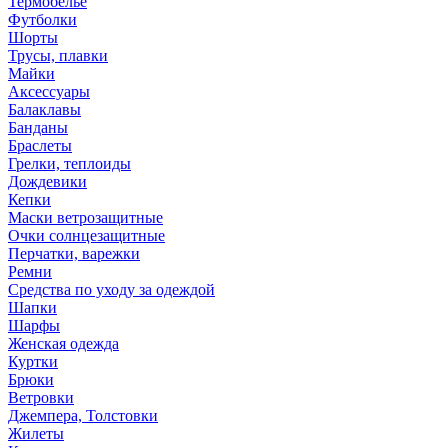
Термобелье
Футболки
Шорты
Трусы, плавки
Майки
Аксессуары
Балаклавы
Банданы
Браслеты
Грелки, теплоиды
Дождевики
Кепки
Маски ветрозащитные
Очки солнцезащитные
Перчатки, варежки
Ремни
Средства по уходу за одеждой
Шапки
Шарфы
Женская одежда
Куртки
Брюки
Ветровки
Джемпера, Толстовки
Жилеты