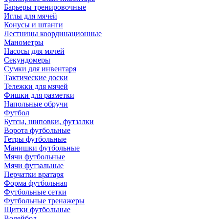
Барьеры тренировочные
Иглы для мячей
Конусы и штанги
Лестницы координационные
Манометры
Насосы для мячей
Секундомеры
Сумки для инвентаря
Тактические доски
Тележки для мячей
Фишки для разметки
Напольные обручи
Футбол
Бутсы, шиповки, футзалки
Ворота футбольные
Гетры футбольные
Манишки футбольные
Мячи футбольные
Мячи футзальные
Перчатки вратаря
Форма футбольная
Футбольные сетки
Футбольные тренажеры
Щитки футбольные
Волейбол