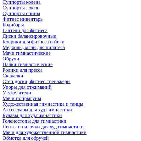
Суппорты колена
Суппорты локтя
Суппорты спины
Фитнес инвентарь
Бодибары
Гантели для фитнеса
Диски балансировочные
Коврики для фитнеса и йоги
Медболы, мячи для пилатеса
Мячи гимнастические
Обручи
Палки гимнастические
Ролики для пресса
Скакалки
Степ-доски, фитнес-тренажеры
Упоры для отжиманий
Утяжелители
Мячи-попрыгуны
Художественная гимнастика и танцы
Аксессуары для худ.гимнастики
Булавы для худ.гимнастики
Голеностопы для гимнастики
Ленты и палочки для худ.гимнастики
Мячи для художественной гимнастики
Обмотка для обручей