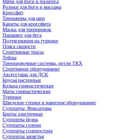
Мячи для йоги и пилатеса
Ролики для йоги и массажа
Кроссфит
Тренажеры для шеи
Канаты для кроссфита
Маски для тренировок
Парашют для бега
Подтягивания на турнике
Пояса скорости
Спортивные тросы
Тейпы
Тренировочные системы, петли TRX
Спортивное оборудование
Аксессуары для ДСК
Брусья настенные
Кольца гимнастические
Маты гимнастические
Турники
Шведские стенки и навесное оборудование
Суппорты, Фиксаторы
Бинты эластичные
Суппорты бедра
Суппорты голени
Суппорты голеностопа
Суппорты запястья