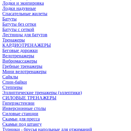
Лодки и экипировка
Лодки надувные
Спасательные жилеты
Батуты
Батуты без сетки
Батуты с сеткой
Лестницы для батутов
Тренажеры
КАРДИОТРЕНАЖЕРЫ
Беговые дорожки
Велотренажеры
Вибромассажеры
Гребные тренажеры
Мини велотренажеры
Сайклы
Спин-байки
Степперы
Эллиптические тренажеры (эллептики)
СИЛОВЫЕ ТРЕНАЖЕРЫ
Гиперэкстензии
Инверсионные столы
Силовые станции
Скамьи для пресса
Скамьи под штангу
Турники - брусья напольные для отжиманий