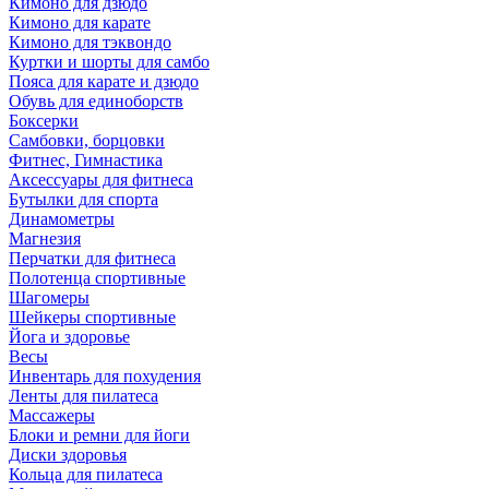
Кимоно для дзюдо
Кимоно для карате
Кимоно для тэквондо
Куртки и шорты для самбо
Пояса для карате и дзюдо
Обувь для единоборств
Боксерки
Самбовки, борцовки
Фитнес, Гимнастика
Аксессуары для фитнеса
Бутылки для спорта
Динамометры
Магнезия
Перчатки для фитнеса
Полотенца спортивные
Шагомеры
Шейкеры спортивные
Йога и здоровье
Весы
Инвентарь для похудения
Ленты для пилатеса
Массажеры
Блоки и ремни для йоги
Диски здоровья
Кольца для пилатеса