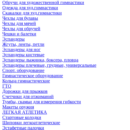
Обручи для художественной гимнастики
Одежда для худ.гимнастики
Скакалки для худ.гимнастики
Чехлы для булавы
Чехлы для мячей
Чехлы для обручей
Чешки и балетки
Эспандеры
Жгуты, ленты, петли
Эспандеры для ног
Эспандеры кистевые
Эспандеры лыжника, боксера, пловца
Эспандеры плечевые, грудные, универсальные
Спорт. оборудование
Гимнастическое оборудование
Кольца гимнастические
ГТО
Дорожки для прыжков
Счетчики для отжиманий
Тумбы, скамьи для измерения гибкости
Макеты оружия
ЛЕГКАЯ АТЛЕТИКА
Стартовые колодки
Шиповки легкоатлетические
Эстафетные палочки