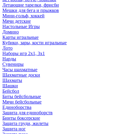
Летающие тарелки, фрисби
Мешки для бега и прыжков
Мини-гольф, хоккей
Мячи детские
Настольные Игры
Домино
Карты игральные
Кубики, зары, кости игральные
Лото
Наборы игр 2х1, 3х1
Нарды
Сувениры
Часы шахматные
Шахматные доски
Шахматы
Шашки
Бейсбол
Биты бейсбольные
Мячи бейсбольные
Единоборства
Защита для единоборств
Бинты боксерские
Защита груди, жилеты
Защита ног