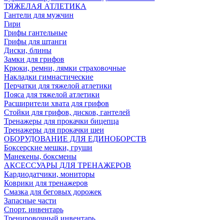
ТЯЖЕЛАЯ АТЛЕТИКА
Гантели для мужчин
Гири
Грифы гантельные
Грифы для штанги
Диски, блины
Замки для грифов
Крюки, ремни, лямки страховочные
Накладки гимнастические
Перчатки для тяжелой атлетики
Пояса для тяжелой атлетики
Расширители хвата для грифов
Стойки для грифов, дисков, гантелей
Тренажеры для прокачки бицепца
Тренажеры для прокачки шеи
ОБОРУДОВАНИЕ ДЛЯ ЕДИНОБОРСТВ
Боксерские мешки, груши
Манекены, боксмены
АКСЕССУАРЫ ДЛЯ ТРЕНАЖЕРОВ
Кардиодатчики, мониторы
Коврики для тренажеров
Смазка для беговых дорожек
Запасные части
Спорт. инвентарь
Тренировочный инвентарь