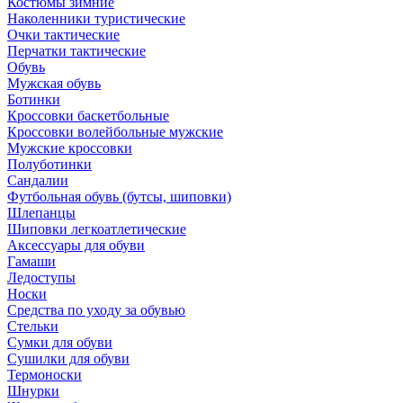
Костюмы зимние
Наколенники туристические
Очки тактические
Перчатки тактические
Обувь
Мужская обувь
Ботинки
Кроссовки баскетбольные
Кроссовки волейбольные мужские
Мужские кроссовки
Полуботинки
Сандалии
Футбольная обувь (бутсы, шиповки)
Шлепанцы
Шиповки легкоатлетические
Аксессуары для обуви
Гамаши
Ледоступы
Носки
Средства по уходу за обувью
Стельки
Сумки для обуви
Сушилки для обуви
Термоноски
Шнурки