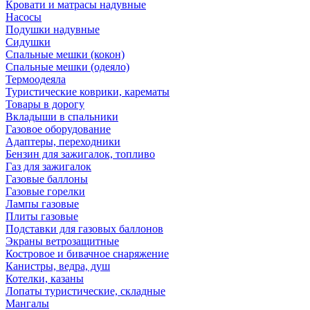
Кровати и матрасы надувные
Насосы
Подушки надувные
Сидушки
Спальные мешки (кокон)
Спальные мешки (одеяло)
Термоодеяла
Туристические коврики, карематы
Товары в дорогу
Вкладыши в спальники
Газовое оборудование
Адаптеры, переходники
Бензин для зажигалок, топливо
Газ для зажигалок
Газовые баллоны
Газовые горелки
Лампы газовые
Плиты газовые
Подставки для газовых баллонов
Экраны ветрозащитные
Костровое и бивачное снаряжение
Канистры, ведра, душ
Котелки, казаны
Лопаты туристические, складные
Мангалы