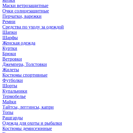
Кепки
Маски ветрозащитные
Очки солнцезащитные
Перчатки, варежки
Ремни
Средства по уходу за одеждой
Шапки
Шарфы
Женская одежда
Куртки
Брюки
Ветровки
Джемпера, Толстовки
Жилеты
Костюмы спортивные
Футболки
Шорты
Купальники
Термобелье
Майки
Тайтсы, леггинсы, капри
Топы
Рашгарды
Одежда для охоты и рыбалки
Костюмы демисезонные