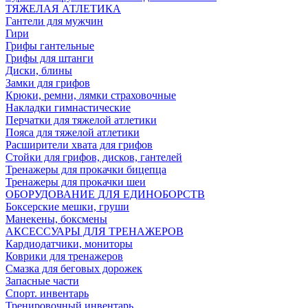
ТЯЖЕЛАЯ АТЛЕТИКА
Гантели для мужчин
Гири
Грифы гантельные
Грифы для штанги
Диски, блины
Замки для грифов
Крюки, ремни, лямки страховочные
Накладки гимнастические
Перчатки для тяжелой атлетики
Пояса для тяжелой атлетики
Расширители хвата для грифов
Стойки для грифов, дисков, гантелей
Тренажеры для прокачки бицепца
Тренажеры для прокачки шеи
ОБОРУДОВАНИЕ ДЛЯ ЕДИНОБОРСТВ
Боксерские мешки, груши
Манекены, боксмены
АКСЕССУАРЫ ДЛЯ ТРЕНАЖЕРОВ
Кардиодатчики, мониторы
Коврики для тренажеров
Смазка для беговых дорожек
Запасные части
Спорт. инвентарь
Тренировочный инвентарь