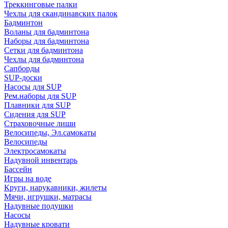
Треккинговые палки
Чехлы для скандинавских палок
Бадминтон
Воланы для бадминтона
Наборы для бадминтона
Сетки для бадминтона
Чехлы для бадминтона
Сапборды
SUP-доски
Насосы для SUP
Рем.наборы для SUP
Плавники для SUP
Сидения для SUP
Страховочные лиши
Велосипеды, Эл.самокаты
Велосипеды
Электросамокаты
Надувной инвентарь
Бассейн
Игры на воде
Круги, нарукавники, жилеты
Мячи, игрушки, матрасы
Надувные подушки
Насосы
Надувные кровати