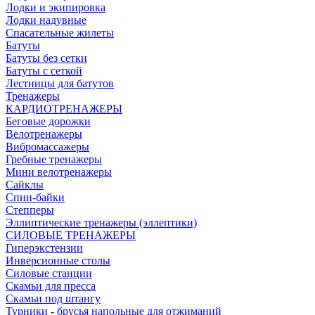
Лодки и экипировка
Лодки надувные
Спасательные жилеты
Батуты
Батуты без сетки
Батуты с сеткой
Лестницы для батутов
Тренажеры
КАРДИОТРЕНАЖЕРЫ
Беговые дорожки
Велотренажеры
Вибромассажеры
Гребные тренажеры
Мини велотренажеры
Сайклы
Спин-байки
Степперы
Эллиптические тренажеры (эллептики)
СИЛОВЫЕ ТРЕНАЖЕРЫ
Гиперэкстензии
Инверсионные столы
Силовые станции
Скамьи для пресса
Скамьи под штангу
Турники - брусья напольные для отжиманий