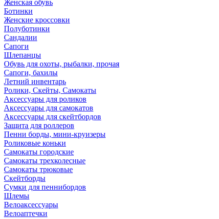
Женская обувь
Ботинки
Женские кроссовки
Полуботинки
Сандалии
Сапоги
Шлепанцы
Обувь для охоты, рыбалки, прочая
Сапоги, бахилы
Летний инвентарь
Ролики, Скейты, Самокаты
Аксессуары для роликов
Аксессуары для самокатов
Аксессуары для скейтбордов
Защита для роллеров
Пенни борды, мини-круизеры
Роликовые коньки
Самокаты городские
Самокаты трехколесные
Самокаты трюковые
Скейтборды
Сумки для пеннибордов
Шлемы
Велоаксессуары
Велоаптечки