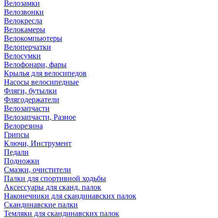
Велозамки
Велозвонки
Велокресла
Велокамеры
Велокомпьютеры
Велоперчатки
Велосумки
Велофонари, фары
Крылья для велосипедов
Насосы велосипедные
Фляги, бутылки
Флягодержатели
Велозапчасти
Велозапчасти, Разное
Велорезина
Грипсы
Ключи, Инструмент
Педали
Подножки
Смазки, очистители
Палки для спортивной ходьбы
Аксессуары для сканд. палок
Наконечники для скандинавских палок
Скандинавские палки
Темляки для скандинавских палок