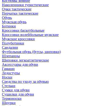
Костюмы зимние
Наколенники туристические
Очки тактические
Перчатки тактические
Обувь
Мужская обувь
Ботинки
Кроссовки баскетбольные
Кроссовки волейбольные мужские
Мужские кроссовки
Полуботинки
Сандалии
Футбольная обувь (бутсы, шиповки)
Шлепанцы
Шиповки легкоатлетические
Аксессуары для обуви
Гамаши
Ледоступы
Носки
Средства по уходу за обувью
Стельки
Сумки для обуви
Сушилки для обуви
Термоноски
Шнурки