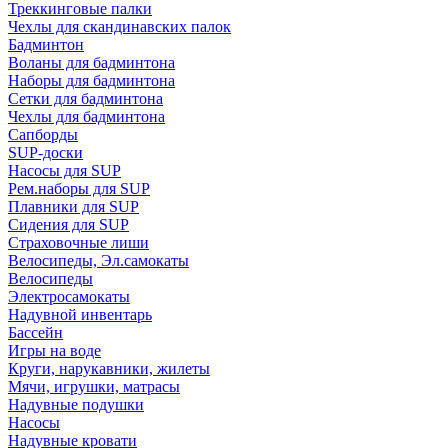
Треккинговые палки
Чехлы для скандинавских палок
Бадминтон
Воланы для бадминтона
Наборы для бадминтона
Сетки для бадминтона
Чехлы для бадминтона
Сапборды
SUP-доски
Насосы для SUP
Рем.наборы для SUP
Плавники для SUP
Сидения для SUP
Страховочные лиши
Велосипеды, Эл.самокаты
Велосипеды
Электросамокаты
Надувной инвентарь
Бассейн
Игры на воде
Круги, нарукавники, жилеты
Мячи, игрушки, матрасы
Надувные подушки
Насосы
Надувные кровати