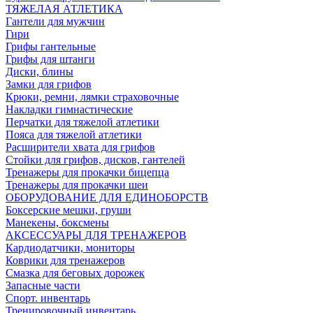
ТЯЖЕЛАЯ АТЛЕТИКА
Гантели для мужчин
Гири
Грифы гантельные
Грифы для штанги
Диски, блины
Замки для грифов
Крюки, ремни, лямки страховочные
Накладки гимнастические
Перчатки для тяжелой атлетики
Пояса для тяжелой атлетики
Расширители хвата для грифов
Стойки для грифов, дисков, гантелей
Тренажеры для прокачки бицепца
Тренажеры для прокачки шеи
ОБОРУДОВАНИЕ ДЛЯ ЕДИНОБОРСТВ
Боксерские мешки, груши
Манекены, боксмены
АКСЕССУАРЫ ДЛЯ ТРЕНАЖЕРОВ
Кардиодатчики, мониторы
Коврики для тренажеров
Смазка для беговых дорожек
Запасные части
Спорт. инвентарь
Тренировочный инвентарь