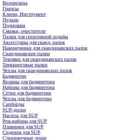
Велорезина
Грипсы
Ключи, Инструмент
Педали
Подножки
Смазки, очистители
Палки для спортивной ходьбы
Аксессуары для сканд. палок
Наконечники для скандинавских палок
Скандинавские палки
Темляки для скандинавских палок
Треккинговые палки
Чехлы для скандинавских палок
Бадминтон
Воланы для бадминтона
Наборы для бадминтона
Сетки для бадминтона
Чехлы для бадминтона
Сапборды
SUP-доски
Насосы для SUP
Рем.наборы для SUP
Плавники для SUP
Сидения для SUP
Страховочные лиши