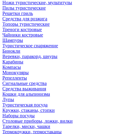
Ножи туристические, мультитулы
Пилы туристические
Решетки гриль
Средства для розжига
Топоры туристические
Треноги костровые
Чайники костровые
Шампуры
Туристическое снаряжение
Бинокли
Веревки, паракорд, шнуры
Карабины
Компасы
Монокуляры
Репелленты
Сигнальные средства
Средства выживания
Кошки для альпинизма
Лупы
Туристическая посуда
Кружки, стаканы, стопки
Наборы посуды
Столовые приборы, ложки, вилки
Тарелки, миски, чашки
Термокружки, термостаканы