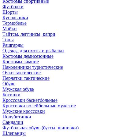
Костюмы спортивные
Футболки
Шорты
Купальники
Термобелье
Майки
Тайтсы, леггинсы, капри
Топы
Рашгарды
Одежда для охоты и рыбалки
Костюмы демисезонные
Костюмы зимние
Наколенники туристические
Очки тактические
Перчатки тактические
Обувь
Мужская обувь
Ботинки
Кроссовки баскетбольные
Кроссовки волейбольные мужские
Мужские кроссовки
Полуботинки
Сандалии
Футбольная обувь (бутсы, шиповки)
Шлепанцы