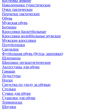
Костюмы зимние
Наколенники туристические
Очки тактические
Перчатки тактические
Обувь
Мужская обувь
Ботинки
Кроссовки баскетбольные
Кроссовки волейбольные мужские
Мужские кроссовки
Полуботинки
Сандалии
Футбольная обувь (бутсы, шиповки)
Шлепанцы
Шиповки легкоатлетические
Аксессуары для обуви
Гамаши
Ледоступы
Носки
Средства по уходу за обувью
Стельки
Сумки для обуви
Сушилки для обуви
Термоноски
Шнурки