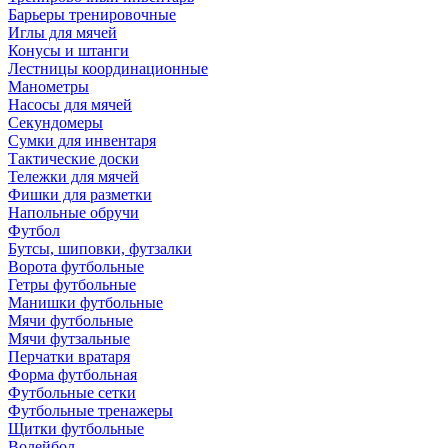
Барьеры тренировочные
Иглы для мячей
Конусы и штанги
Лестницы координационные
Манометры
Насосы для мячей
Секундомеры
Сумки для инвентаря
Тактические доски
Тележки для мячей
Фишки для разметки
Напольные обручи
Футбол
Бутсы, шиповки, футзалки
Ворота футбольные
Гетры футбольные
Манишки футбольные
Мячи футбольные
Мячи футзальные
Перчатки вратаря
Форма футбольная
Футбольные сетки
Футбольные тренажеры
Щитки футбольные
Волейбол