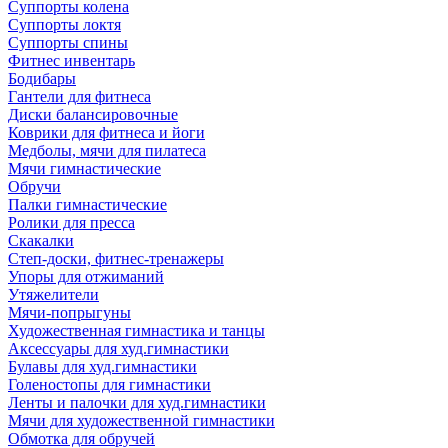
Суппорты колена
Суппорты локтя
Суппорты спины
Фитнес инвентарь
Бодибары
Гантели для фитнеса
Диски балансировочные
Коврики для фитнеса и йоги
Медболы, мячи для пилатеса
Мячи гимнастические
Обручи
Палки гимнастические
Ролики для пресса
Скакалки
Степ-доски, фитнес-тренажеры
Упоры для отжиманий
Утяжелители
Мячи-попрыгуны
Художественная гимнастика и танцы
Аксессуары для худ.гимнастики
Булавы для худ.гимнастики
Голеностопы для гимнастики
Ленты и палочки для худ.гимнастики
Мячи для художественной гимнастики
Обмотка для обручей