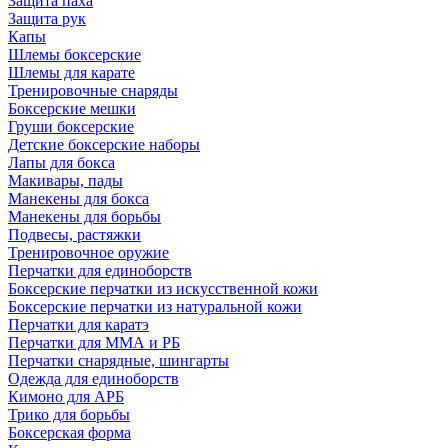
Защита паха
Защита рук
Капы
Шлемы боксерские
Шлемы для карате
Тренировочные снаряды
Боксерские мешки
Груши боксерские
Детские боксерские наборы
Лапы для бокса
Макивары, пады
Манекены для бокса
Манекены для борьбы
Подвесы, растяжки
Тренировочное оружие
Перчатки для единоборств
Боксерские перчатки из искусственной кожи
Боксерские перчатки из натуральной кожи
Перчатки для каратэ
Перчатки для ММА и РБ
Перчатки снарядные, шингарты
Одежда для единоборств
Кимоно для АРБ
Трико для борьбы
Боксерская форма