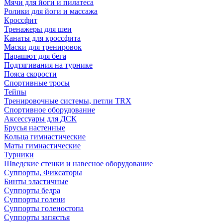
Мячи для йоги и пилатеса
Ролики для йоги и массажа
Кроссфит
Тренажеры для шеи
Канаты для кроссфита
Маски для тренировок
Парашют для бега
Подтягивания на турнике
Пояса скорости
Спортивные тросы
Тейпы
Тренировочные системы, петли TRX
Спортивное оборудование
Аксессуары для ДСК
Брусья настенные
Кольца гимнастические
Маты гимнастические
Турники
Шведские стенки и навесное оборудование
Суппорты, Фиксаторы
Бинты эластичные
Суппорты бедра
Суппорты голени
Суппорты голеностопа
Суппорты запястья