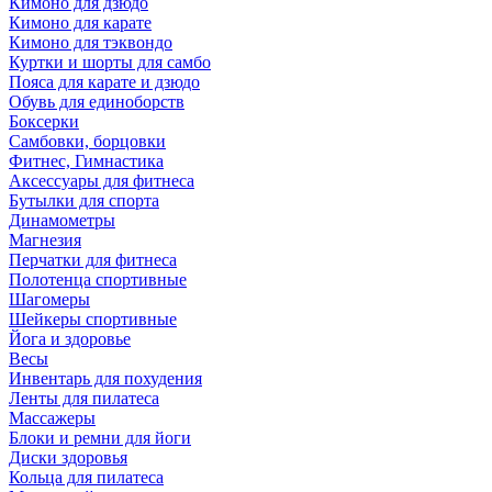
Кимоно для дзюдо
Кимоно для карате
Кимоно для тэквондо
Куртки и шорты для самбо
Пояса для карате и дзюдо
Обувь для единоборств
Боксерки
Самбовки, борцовки
Фитнес, Гимнастика
Аксессуары для фитнеса
Бутылки для спорта
Динамометры
Магнезия
Перчатки для фитнеса
Полотенца спортивные
Шагомеры
Шейкеры спортивные
Йога и здоровье
Весы
Инвентарь для похудения
Ленты для пилатеса
Массажеры
Блоки и ремни для йоги
Диски здоровья
Кольца для пилатеса