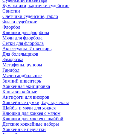
Судейский инвентарь
Бумажники, карточки судейские
Свистки
Счетчики судейские, табло
Флаги судейские
Флорбол
Клюшки для флорбола
Мячи для флорбола
Сетки для флорбола
Аксессуары, Инвентарь
Для болельщиков
Заморозка
Мегафоны, рупоры
Гандбол
Мячи гандбольные
Зимний инвентарь
Хоккейная экипировка
Капы хоккейные
Антифоги для визоров
Хоккейные сумки, баулы, чехлы
Шайбы и мячи для хоккея
Клюшки для хоккея с мячом
Клюшки для хоккея с шайбой
Детские хоккейные наборы
Хоккейные перчатки