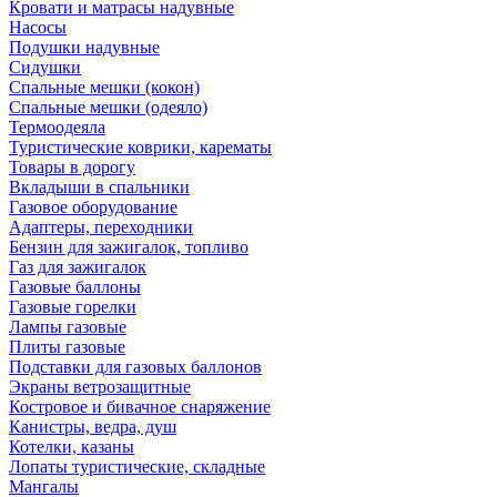
Кровати и матрасы надувные
Насосы
Подушки надувные
Сидушки
Спальные мешки (кокон)
Спальные мешки (одеяло)
Термоодеяла
Туристические коврики, карематы
Товары в дорогу
Вкладыши в спальники
Газовое оборудование
Адаптеры, переходники
Бензин для зажигалок, топливо
Газ для зажигалок
Газовые баллоны
Газовые горелки
Лампы газовые
Плиты газовые
Подставки для газовых баллонов
Экраны ветрозащитные
Костровое и бивачное снаряжение
Канистры, ведра, душ
Котелки, казаны
Лопаты туристические, складные
Мангалы