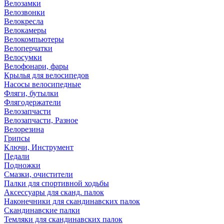
Велозамки
Велозвонки
Велокресла
Велокамеры
Велокомпьютеры
Велоперчатки
Велосумки
Велофонари, фары
Крылья для велосипедов
Насосы велосипедные
Фляги, бутылки
Флягодержатели
Велозапчасти
Велозапчасти, Разное
Велорезина
Грипсы
Ключи, Инструмент
Педали
Подножки
Смазки, очистители
Палки для спортивной ходьбы
Аксессуары для сканд. палок
Наконечники для скандинавских палок
Скандинавские палки
Темляки для скандинавских палок