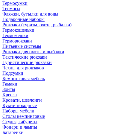
Термосумки
Термосы
Фляжки, бутылки для воды
Подарочные наборы
Рюкзаки (туризм, охота, рыбалка)
Гермокошельки
Гермомешки
Герморюкзаки
Питьевые системы
Рюкзаки для охоты и рыбалки
Тактические рюкзаки
Туристические рюкзаки
Чехлы для рюкзаков
Подсумки
Кемпинговая мебель
Гамаки
Зонты
Кресла
Кровати, шезлонги
Кухни походные
Наборы мебели
Столы кемпинговые
Стулья, табуреты
Фонари и лампы
Батарейки