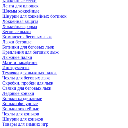
Хоккейные сетки
Лента для клюшек
Шлемы хоккейные
Шнурки для хоккейных ботинок
Хоккейная защита
Хоккейная форма
Беговые лыжи
Комплекты беговых лыж
Лыжи беговые
Ботинки для беговых лыж
Крепления для беговых лыж
Лыжные палки
Мази и парафины
Инструменты
Темляки для лыжных палок
Чехлы для беговых лыж
Скребки, пробки для лыж
Связки для беговых лыж
Ледовые коньки
Коньки раздвижные
Коньки фигурные
Коньки хоккейные
Чехлы для коньков
Шнурки для коньков
Товары для зимних игр