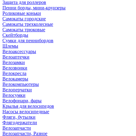
Защита для роллеров
Пенни борды, мини-круизеры
Роликовые коньки
Самокаты городские
Самокаты трехколесные
Самокаты трюковые
Скейтборды
Сумки для пеннибордов
Шлемы
Велоаксессуары
Велоаптечки
Велозамки
Велозвонки
Велокресла
Велокамеры
Велокомпьютеры
Велоперчатки
Велосумки
Велофонари, фары
Крылья для велосипедов
Насосы велосипедные
Фляги, бутылки
Флягодержатели
Велозапчасти
Велозапчасти, Разное