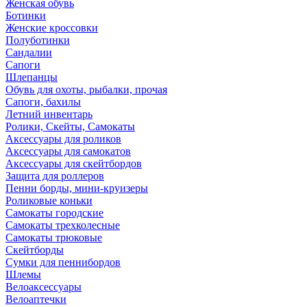
Женская обувь
Ботинки
Женские кроссовки
Полуботинки
Сандалии
Сапоги
Шлепанцы
Обувь для охоты, рыбалки, прочая
Сапоги, бахилы
Летний инвентарь
Ролики, Скейты, Самокаты
Аксессуары для роликов
Аксессуары для самокатов
Аксессуары для скейтбордов
Защита для роллеров
Пенни борды, мини-круизеры
Роликовые коньки
Самокаты городские
Самокаты трехколесные
Самокаты трюковые
Скейтборды
Сумки для пеннибордов
Шлемы
Велоаксессуары
Велоаптечки