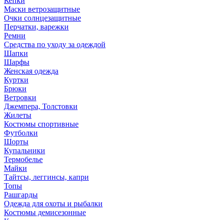
Кепки
Маски ветрозащитные
Очки солнцезащитные
Перчатки, варежки
Ремни
Средства по уходу за одеждой
Шапки
Шарфы
Женская одежда
Куртки
Брюки
Ветровки
Джемпера, Толстовки
Жилеты
Костюмы спортивные
Футболки
Шорты
Купальники
Термобелье
Майки
Тайтсы, леггинсы, капри
Топы
Рашгарды
Одежда для охоты и рыбалки
Костюмы демисезонные