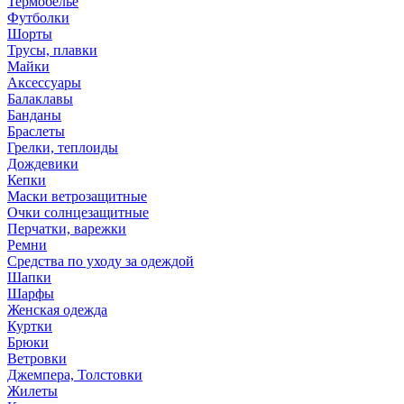
Термобелье
Футболки
Шорты
Трусы, плавки
Майки
Аксессуары
Балаклавы
Банданы
Браслеты
Грелки, теплоиды
Дождевики
Кепки
Маски ветрозащитные
Очки солнцезащитные
Перчатки, варежки
Ремни
Средства по уходу за одеждой
Шапки
Шарфы
Женская одежда
Куртки
Брюки
Ветровки
Джемпера, Толстовки
Жилеты