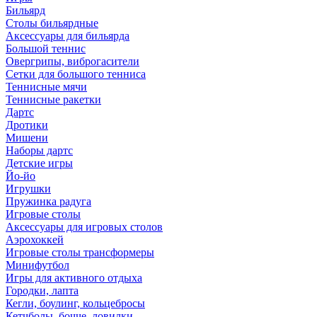
Бильярд
Столы бильярдные
Аксессуары для бильярда
Большой теннис
Овергрипы, виброгасители
Сетки для большого тенниса
Теннисные мячи
Теннисные ракетки
Дартс
Дротики
Мишени
Наборы дартс
Детские игры
Йо-йо
Игрушки
Пружинка радуга
Игровые столы
Аксессуары для игровых столов
Аэрохоккей
Игровые столы трансформеры
Минифутбол
Игры для активного отдыха
Городки, лапта
Кегли, боулинг, кольцебросы
Кетчболы, бочче, ловилки