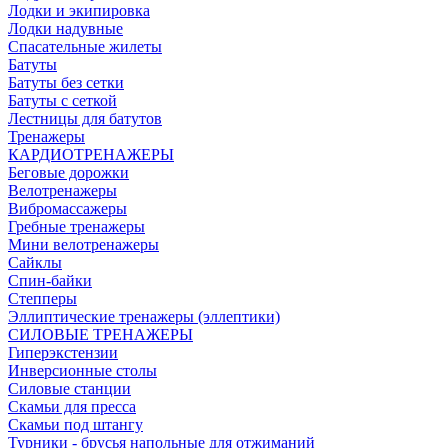
Лодки и экипировка
Лодки надувные
Спасательные жилеты
Батуты
Батуты без сетки
Батуты с сеткой
Лестницы для батутов
Тренажеры
КАРДИОТРЕНАЖЕРЫ
Беговые дорожки
Велотренажеры
Вибромассажеры
Гребные тренажеры
Мини велотренажеры
Сайклы
Спин-байки
Степперы
Эллиптические тренажеры (эллептики)
СИЛОВЫЕ ТРЕНАЖЕРЫ
Гиперэкстензии
Инверсионные столы
Силовые станции
Скамьи для пресса
Скамьи под штангу
Турники - брусья напольные для отжиманий