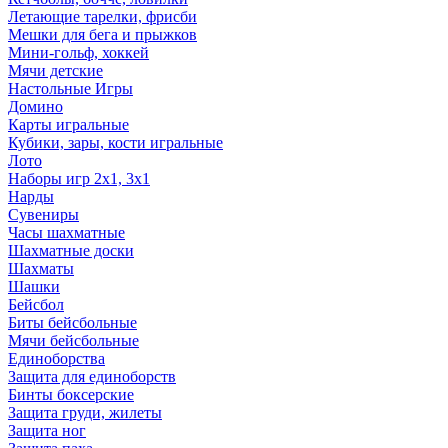
Летающие тарелки, фрисби
Мешки для бега и прыжков
Мини-гольф, хоккей
Мячи детские
Настольные Игры
Домино
Карты игральные
Кубики, зары, кости игральные
Лото
Наборы игр 2х1, 3х1
Нарды
Сувениры
Часы шахматные
Шахматные доски
Шахматы
Шашки
Бейсбол
Биты бейсбольные
Мячи бейсбольные
Единоборства
Защита для единоборств
Бинты боксерские
Защита груди, жилеты
Защита ног