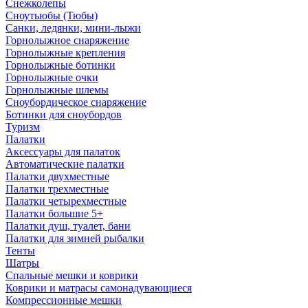
Снежколепы
Сноутьюбы (Тюбы)
Санки, ледянки, мини-лыжи
Горнолыжное снаряжение
Горнолыжные крепления
Горнолыжные ботинки
Горнолыжные очки
Горнолыжные шлемы
Сноубордическое снаряжение
Ботинки для сноубордов
Туризм
Палатки
Аксессуары для палаток
Автоматические палатки
Палатки двухместные
Палатки трехместные
Палатки четырехместные
Палатки большие 5+
Палатки душ, туалет, бани
Палатки для зимней рыбалки
Тенты
Шатры
Спальные мешки и коврики
Коврики и матрасы самонадувающиеся
Компрессионные мешки