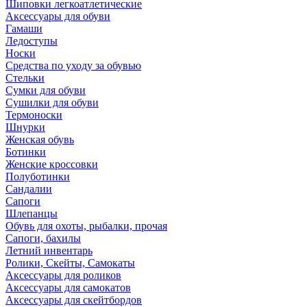
Шиповки легкоатлетические
Аксессуары для обуви
Гамаши
Ледоступы
Носки
Средства по уходу за обувью
Стельки
Сумки для обуви
Сушилки для обуви
Термоноски
Шнурки
Женская обувь
Ботинки
Женские кроссовки
Полуботинки
Сандалии
Сапоги
Шлепанцы
Обувь для охоты, рыбалки, прочая
Сапоги, бахилы
Летний инвентарь
Ролики, Скейты, Самокаты
Аксессуары для роликов
Аксессуары для самокатов
Аксессуары для скейтбордов