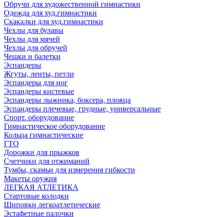
Обручи для художественной гимнастики
Одежда для худ.гимнастики
Скакалки для худ.гимнастики
Чехлы для булавы
Чехлы для мячей
Чехлы для обручей
Чешки и балетки
Эспандеры
Жгуты, ленты, петли
Эспандеры для ног
Эспандеры кистевые
Эспандеры лыжника, боксера, пловца
Эспандеры плечевые, грудные, универсальные
Спорт. оборудование
Гимнастическое оборудование
Кольца гимнастические
ГТО
Дорожки для прыжков
Счетчики для отжиманий
Тумбы, скамьи для измерения гибкости
Макеты оружия
ЛЕГКАЯ АТЛЕТИКА
Стартовые колодки
Шиповки легкоатлетические
Эстафетные палочки