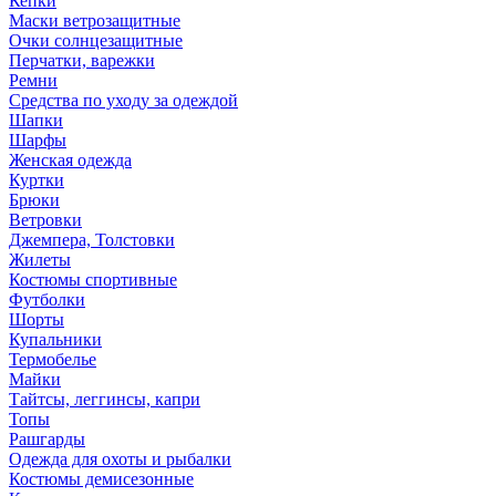
Кепки
Маски ветрозащитные
Очки солнцезащитные
Перчатки, варежки
Ремни
Средства по уходу за одеждой
Шапки
Шарфы
Женская одежда
Куртки
Брюки
Ветровки
Джемпера, Толстовки
Жилеты
Костюмы спортивные
Футболки
Шорты
Купальники
Термобелье
Майки
Тайтсы, леггинсы, капри
Топы
Рашгарды
Одежда для охоты и рыбалки
Костюмы демисезонные