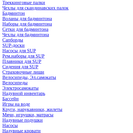
Треккинговые палки
Чехлы для скандинавских палок
Бадминтон
Воланы для бадминтона
Наборы для бадминтона
Сетки для бадминтона
Чехлы для бадминтона
Сапборды
SUP-доски
Насосы для SUP
Рем.наборы для SUP
Плавники для SUP
Сидения для SUP
Страховочные лиши
Велосипеды, Эл.самокаты
Велосипеды
Электросамокаты
Надувной инвентарь
Бассейн
Игры на воде
Круги, нарукавники, жилеты
Мячи, игрушки, матрасы
Надувные подушки
Насосы
Надувные кровати