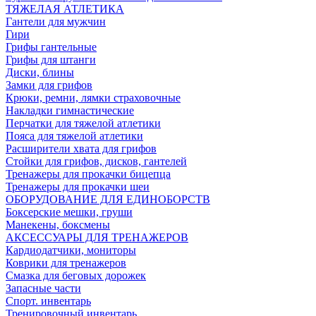
ТЯЖЕЛАЯ АТЛЕТИКА
Гантели для мужчин
Гири
Грифы гантельные
Грифы для штанги
Диски, блины
Замки для грифов
Крюки, ремни, лямки страховочные
Накладки гимнастические
Перчатки для тяжелой атлетики
Пояса для тяжелой атлетики
Расширители хвата для грифов
Стойки для грифов, дисков, гантелей
Тренажеры для прокачки бицепца
Тренажеры для прокачки шеи
ОБОРУДОВАНИЕ ДЛЯ ЕДИНОБОРСТВ
Боксерские мешки, груши
Манекены, боксмены
АКСЕССУАРЫ ДЛЯ ТРЕНАЖЕРОВ
Кардиодатчики, мониторы
Коврики для тренажеров
Смазка для беговых дорожек
Запасные части
Спорт. инвентарь
Тренировочный инвентарь