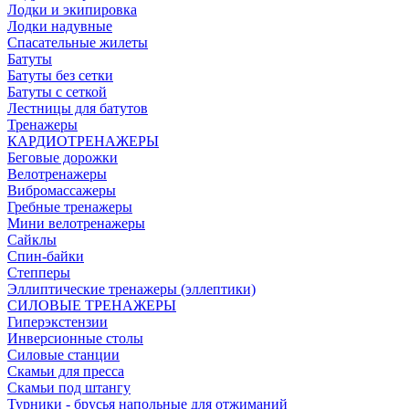
Лодки и экипировка
Лодки надувные
Спасательные жилеты
Батуты
Батуты без сетки
Батуты с сеткой
Лестницы для батутов
Тренажеры
КАРДИОТРЕНАЖЕРЫ
Беговые дорожки
Велотренажеры
Вибромассажеры
Гребные тренажеры
Мини велотренажеры
Сайклы
Спин-байки
Степперы
Эллиптические тренажеры (эллептики)
СИЛОВЫЕ ТРЕНАЖЕРЫ
Гиперэкстензии
Инверсионные столы
Силовые станции
Скамьи для пресса
Скамьи под штангу
Турники - брусья напольные для отжиманий