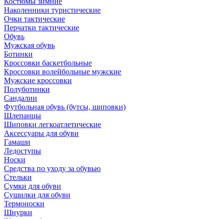
Костюмы зимние
Наколенники туристические
Очки тактические
Перчатки тактические
Обувь
Мужская обувь
Ботинки
Кроссовки баскетбольные
Кроссовки волейбольные мужские
Мужские кроссовки
Полуботинки
Сандалии
Футбольная обувь (бутсы, шиповки)
Шлепанцы
Шиповки легкоатлетические
Аксессуары для обуви
Гамаши
Ледоступы
Носки
Средства по уходу за обувью
Стельки
Сумки для обуви
Сушилки для обуви
Термоноски
Шнурки