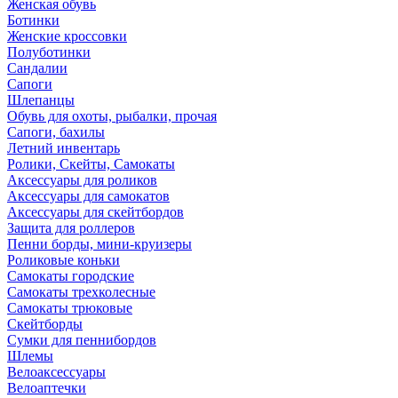
Женская обувь
Ботинки
Женские кроссовки
Полуботинки
Сандалии
Сапоги
Шлепанцы
Обувь для охоты, рыбалки, прочая
Сапоги, бахилы
Летний инвентарь
Ролики, Скейты, Самокаты
Аксессуары для роликов
Аксессуары для самокатов
Аксессуары для скейтбордов
Защита для роллеров
Пенни борды, мини-круизеры
Роликовые коньки
Самокаты городские
Самокаты трехколесные
Самокаты трюковые
Скейтборды
Сумки для пеннибордов
Шлемы
Велоаксессуары
Велоаптечки