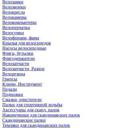
Велозамки
Велозвонки
Велокресла
Велокамеры
Велокомпьютеры
Велоперчатки
Велосумки
Велофонари, фары
Крылья для велосипедов
Насосы велосипедные
Фляги, бутылки
Флягодержатели
Велозапчасти
Велозапчасти, Разное
Велорезина
Грипсы
Ключи, Инструмент
Педали
Подножки
Смазки, очистители
Палки для спортивной ходьбы
Аксессуары для сканд. палок
Наконечники для скандинавских палок
Скандинавские палки
Темляки для скандинавских палок